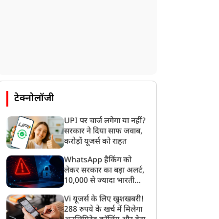
टेक्नोलॉजी
UPI पर चार्ज लगेगा या नहीं?
सरकार ने दिया साफ जवाब,
करोड़ों यूजर्स को राहत
WhatsApp हैकिंग को
लेकर सरकार का बड़ा अलर्ट,
10,000 से ज्यादा भारतीयों
को साइबर हमले से बचाया
Vi यूजर्स के लिए खुशखबरी!
गया
288 रुपये के खर्च में मिलेगा