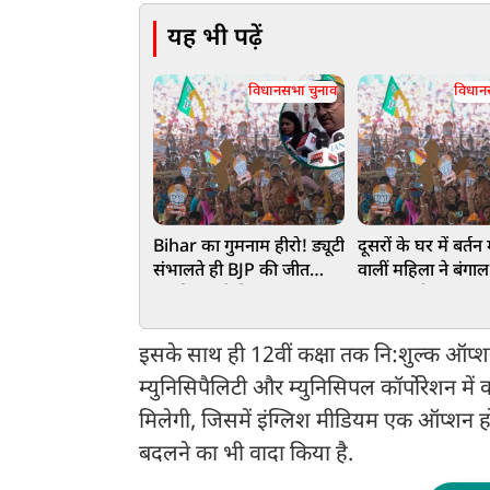
यह भी पढ़ें
विधानसभा चुनाव
विधान
Bihar का गुमनाम हीरो! ड्यूटी
दूसरों के घर में बर्तन
संभालते ही BJP की जीत
वालीं महिला ने बंगाल 
पक्की, पहले हिमाचल अब
लहराया जीत का भग
बंगाल में भी धमाल
राजनीति में दर्ज कि
इसके साथ ही 12वीं कक्षा तक नि:शुल्क ऑप्शन
म्युनिसिपैलिटी और म्युनिसिपल कॉर्पोरेशन म
मिलेगी, जिसमें इंग्लिश मीडियम एक ऑप्शन हो
बदलने का भी वादा किया है.