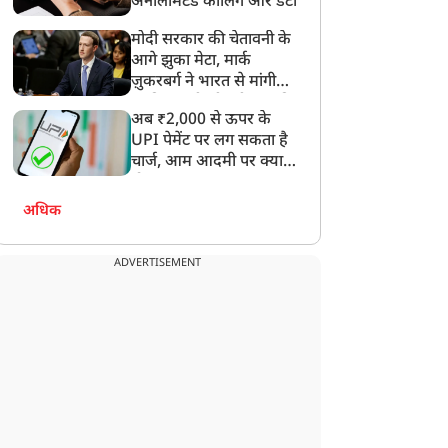
अनलिमिटेड कॉलिंग और डेटा
मोदी सरकार की चेतावनी के
आगे झुका मेटा, मार्क
ज़ुकरबर्ग ने भारत से मांगी
विधानसभा चुनाव
विधानसभा चुनाव
माफ़ी, गलती भी स्वीकार की
अब ₹2,000 से ऊपर के
UPI पेमेंट पर लग सकता है
चार्ज, आम आदमी पर क्या
होगा असर?
अधिक
ोगी से लिया आशीर्वाद और
अमित शाह का ममता बनर्जी
ारण कर लिया उनका रौद्र
पर तीखा प्रहार, बोले- दीदी,
ADVERTISEMENT
अवतार', बंगाल में सनातनियों
सुवेंदु दा ने आपको घर में
े लिए ताबड़तोड़ फैसले,
घुसकर हराया
ागे-भगे फिरेंगे कट्टरपंथी