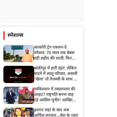
स्पेशल्स
काकोरी ट्रेन एक्शन-डे
स्पेशल: 70 साल तक बेबस
रही शहीद की धरती, फिर
CM योगी ने मिटा दिया तीन
बांकीपुर में हारी BJP, लेकिन
पीढ़ियों का दर्द
सदमे में लालू परिवार, असली
‘खेला’ तो तेजस्वी के साथ हो
गया, जानें कैसे
पाकिस्तान में तख्तापलट की
आहट? राष्ट्रपति बनना चाह
रहे आसिम मुनीर! आखिर
मोहसिन नकवी को ही क्यों
इशरत जहां के बाद अब
बनाया मोहरा?
अर्पिता सरकार...जैश के रडार