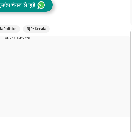
ट्सऐप चैनल से जुड़ें
laPolitics
BJP4Kerala
ADVERTISEMENT