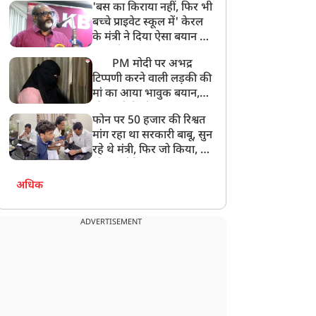
'बस का किराया नहीं, फिर भी
अनमोल कुछ नहीं
बच्चे प्राइवेट स्कूल में' केरल
के मंत्री ने दिया ऐसा बयान की
खड़ा हो गया बड़ा बवाल
PM मोदी पर अभद्र
टिप्पणी करने वाली लड़की की
मां का आया भावुक बयान,
की अजीबोगरीब मांग, कहा-
फोन पर 50 हजार की रिश्वत
बेटी को गोद लें प्रधानमंत्री
मांग रहा था सरकारी बाबू, सुन
रहे थे मंत्री, फिर जो किया, वो
सोशल मीडिया पर छा गया
अधिक
ADVERTISEMENT