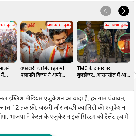
सभा चुनाव
विधानसभा चुनाव
विधानसभा चुनाव
 मांजने
वफादारी का मिला इनाम!
TMC के दफ्तर पर
य
में
थलापति विजय ने अपने
बुलडोजर...आसनसोल में आग,
ध
वा,
ड्राइवर के बेटे को बनाया
चुनाव के बाद बंगाल में बवाल!
'
या इतिहास
MLA, सोशल मीडिया पर
क
वायरल हो रहा है वीडियो
भ
ल इंग्लिश मीडियम एजुकेशन का वादा है. हर ग्राम पंचायत,
ें क्लास 12 तक फ्री, जरूरी और अच्छी क्वालिटी की एजुकेशन
गा. भाजपा ने केरल के एजुकेशन इकोसिस्टम को टैलेंट हब में