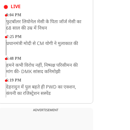
LIVE
8:04 PM
फुटबॉलर लियोनेल मेसी के पिता जॉर्ज मेसी का
68 साल की उम्र में निधन
7:25 PM
प्रधानमंत्री मोदी से CM योगी ने मुलाकात की
6:48 PM
हमने कभी विरोध नहीं, निष्पक्ष परिसीमन की
मांग की- DMK सांसद कनिमोझी
6:19 PM
देहरादुन में पुल बहते ही PWD का एक्शन,
कंपनी का रजिस्ट्रेशन सस्पेंड
3:09 PM
खराब मौसम की चेतावनी के कारण अमरनाथ
ADVERTISEMENT
यात्रा स्थगित
2:51 PM