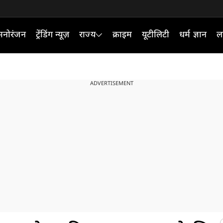
मनोरंजन
ट्रेंडिंग न्यूज़
राज्य
क्राइम
यूटीलिटी
धर्म ज्ञान
ल
ADVERTISEMENT