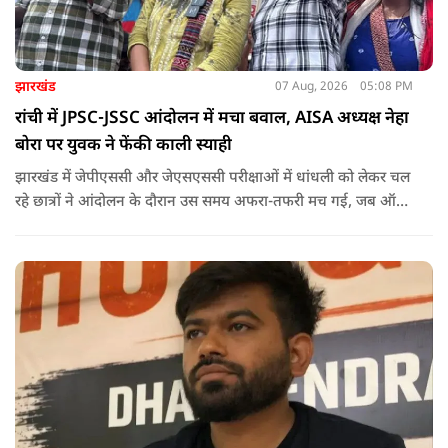
झारखंड
07 Aug, 2026
05:08 PM
रांची में JPSC-JSSC आंदोलन में मचा बवाल, AISA अध्यक्ष नेहा
बोरा पर युवक ने फेंकी काली स्याही
झारखंड में जेपीएससी और जेएसएससी परीक्षाओं में धांधली को लेकर चल
रहे छात्रों ने आंदोलन के दौरान उस समय अफरा-तफरी मच गई, जब ऑल
इंडिया स्टूडेंट्स एसोसिएशन की राष्ट्रीय अध्यक्ष नेहा बोरा पर एक युवक ने
अचानक काली स्याही फेंक दी.