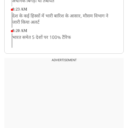
अचानक बिगड़ी थी तबीयत
8:23 AM
देश के कई हिस्सों में भारी बारिश के आसार, मौसम विभाग ने
जारी किया अलर्ट
8:20 AM
भारत समेत 5 देशों पर 100% टैरिफ
8:19 AM
PM मोदी आज IIT दिल्ली के दीक्षांत समारोह में शामिल होंगे
ADVERTISEMENT