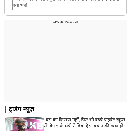
गया भर्ती
9:20 AM
CBI का बड़ा खुलासा, NTA के एक्सपर्ट्स ने ही लीक कराया
ADVERTISEMENT
NEET-UG का पेपर
8:19 AM
उत्तराखंड: हरिद्वार में गंगा उफान पर, जलस्तर में बढ़ोतरी
8:18 AM
UP: लखनऊ में चलती कार में लगी आग, युवक की जिंदा जलकर
मौत
ट्रेंडिंग न्यूज़
'बस का किराया नहीं, फिर भी बच्चे प्राइवेट स्कूल
में' केरल के मंत्री ने दिया ऐसा बयान की खड़ा हो