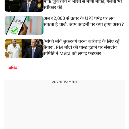
मार्क ज़ुकरबर्ग ने भारत से मांगी माफ़ी, गलती भी
स्वीकार की
अब ₹2,000 से ऊपर के UPI पेमेंट पर लग
सकता है चार्ज, आम आदमी पर क्या होगा असर?
‘मांफी मांगें जुकरबर्ग वरना कार्रवाई के लिए रहें
तैयार’, PM मोदी की पोस्ट हटाने पर संसदीय
समिति ने Meta को लगाई फटकार
अधिक
ADVERTISEMENT