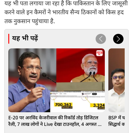
यह भी पता लगाया जा रहा है कि पाकिस्तान के लिए जासूसी
करने वाले इन कैमरों ने भारतीय सैन्य ठिकानों को किस हद
तक नुकसान पहुंचाया है.
यह भी पढ़ें
न्यूज
E-20 पर अरविंद केजरीवाल की रिकॉर्ड तोड़ डिजिटल
BSP में घमास
रैली, 7 लाख लोगों ने Live देखा टाउनहॉल, 4 अगस्त को
सिद्घार्थ को ह
PM आवास तक मार्च का ऐलान
वजह