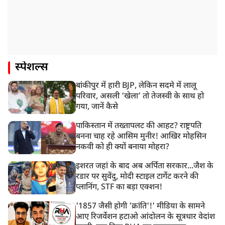
स्पेशल्स
बांकीपुर में हारी BJP, लेकिन सदमे में लालू
परिवार, असली ‘खेला’ तो तेजस्वी के साथ हो
गया, जानें कैसे
पाकिस्तान में तख्तापलट की आहट? राष्ट्रपति
बनना चाह रहे आसिम मुनीर! आखिर मोहसिन
नकवी को ही क्यों बनाया मोहरा?
इशरत जहां के बाद अब अर्पिता सरकार...जैश के
रडार पर सुवेंदु, मोदी स्टाइल टार्गेट करने की
प्लानिंग, STF का बड़ा एक्शन!
'1857 जैसी होगी 'क्रांति'!' मीडिया के सामने
आए रिजर्वेशन हटाओ आंदोलन के सूत्रधार वेदांश