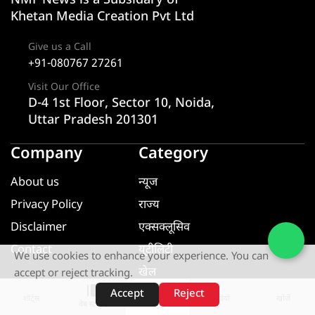
NMF News is a Subsidary of
Khetan Media Creation Pvt Ltd
Give us a Call
+91-080767 27261
Visit Our Office
D-4 1st Floor, Sector 10, Noida,
Uttar Pradesh 201301
Company
Category
About us
न्यूज
Privacy Policy
राज्य
Disclaimer
एक्सक्लूसिव
Contact
यूटीलिटी
We use cookies to enhance your experience. You can
खेल
accept or reject tracking.
मनोरंजन
Accept
Reject
शॉर्ट्स
होम
वीडियो
खोजें
वेब स्टोरीज़