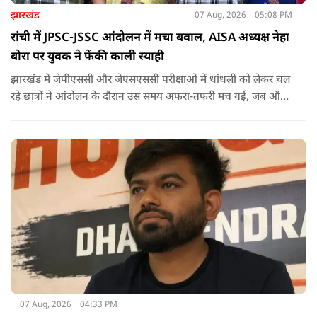
झारखंड
07 Aug, 2026
05:08 PM
रांची में JPSC-JSSC आंदोलन में मचा बवाल, AISA अध्यक्ष नेहा
बोरा पर युवक ने फेंकी काली स्याही
झारखंड में जेपीएससी और जेएसएससी परीक्षाओं में धांधली को लेकर चल
रहे छात्रों ने आंदोलन के दौरान उस समय अफरा-तफरी मच गई, जब ऑल
इंडिया स्टूडेंट्स एसोसिएशन की राष्ट्रीय अध्यक्ष नेहा बोरा पर एक युवक ने
अचानक काली स्याही फेंक दी.
07 Aug, 2026
04:33 PM