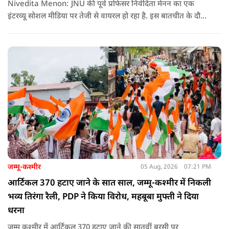
Nivedita Menon: JNU की पूर्व प्रोफेसर निवेदिता मेनन का एक
इंटरव्यू सोशल मीडिया पर तेजी से वायरल हो रहा है. इस बातचीत के दौरान
उन्होंने देश, मुसलमानों और CJP (Cockroach Janata Party) के
विरोध प्रदर्शनों पर अपनी राय रखी. लेकिन उनके एक बयान ने सबसे
ज्यादा विवाद खड़ा कर दिया.
जम्मू-कश्मीर
05 Aug, 2026
07:21 PM
आर्टिकल 370 हटाए जाने के सात साल, जम्मू-कश्मीर में निकली
भव्य तिरंगा रैली, PDP ने किया विरोध, महबूबा मुफ्ती ने दिया
धरना
जम्मू कश्मीर में आर्टिकल 370 हटाए जाने की सातवीं बरसी पर