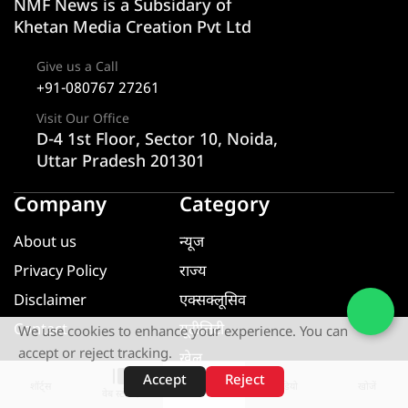
NMF News is a Subsidary of
Khetan Media Creation Pvt Ltd
Give us a Call
+91-080767 27261
Visit Our Office
D-4 1st Floor, Sector 10, Noida,
Uttar Pradesh 201301
Company
Category
About us
न्यूज
Privacy Policy
राज्य
Disclaimer
एक्सक्लूसिव
Contact
यूटीलिटी
We use cookies to enhance your experience. You can
accept or reject tracking.
खेल
Accept
Reject
मनोरंजन
शॉर्ट्स
होम
वीडियो
खोजें
वेब स्टोरीज़