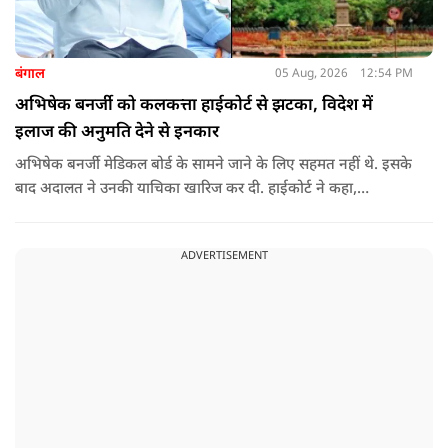
बंगाल
05 Aug, 2026
12:54 PM
अभिषेक बनर्जी को कलकत्ता हाईकोर्ट से झटका, विदेश में
इलाज की अनुमति देने से इनकार
अभिषेक बनर्जी मेडिकल बोर्ड के सामने जाने के लिए सहमत नहीं थे. इसके
बाद अदालत ने उनकी याचिका खारिज कर दी. हाईकोर्ट ने कहा,
"आवेदक के वकील की दलील को देखते हुए कि वह (अभिषेक बनर्जी)
कोर्ट के निर्देशानुसार मेडिकल बोर्ड के सामने पेश नहीं होंगे. कोर्ट का मानना
ADVERTISEMENT
​​है कि याचिका दायर करके उठाए गए मुद्दे को और अधिक समय तक लंबित
नहीं रखा जाना चाहिए. इसलिए, मौजूदा याचिका खारिज की जाती है."