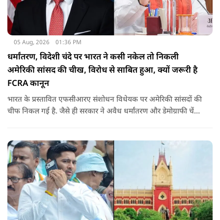
05 Aug, 2026
01:36 PM
धर्मांतरण, विदेशी चंदे पर भारत ने कसी नकेल तो निकली
अमेरिकी सांसद की चीख, विरोध से साबित हुआ, क्यों जरूरी है
FCRA कानून
भारत के प्रस्तावित एफसीआरए संशोधन विधेयक पर अमेरिकी सांसदों की
चीफ निकल गई है. जैसे ही सरकार ने अवैध धर्मांतरण और डेमोग्राफी चेंज
की नकेल कसी पूरी दुनिया विरोध पर उतर आई. रिपब्लिक सांसद ने इसे
ईसाई धर्म से जोड़ दिया. उनके विरोध ने साबित किया कि क्यों ये कानून
जरूरी है.