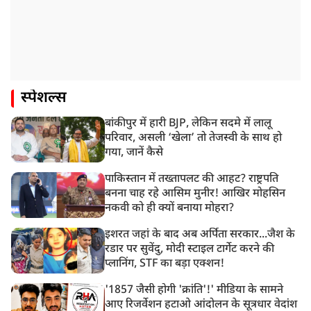
स्पेशल्स
बांकीपुर में हारी BJP, लेकिन सदमे में लालू
परिवार, असली ‘खेला’ तो तेजस्वी के साथ हो
गया, जानें कैसे
पाकिस्तान में तख्तापलट की आहट? राष्ट्रपति
बनना चाह रहे आसिम मुनीर! आखिर मोहसिन
नकवी को ही क्यों बनाया मोहरा?
इशरत जहां के बाद अब अर्पिता सरकार...जैश के
रडार पर सुवेंदु, मोदी स्टाइल टार्गेट करने की
प्लानिंग, STF का बड़ा एक्शन!
'1857 जैसी होगी 'क्रांति'!' मीडिया के सामने
आए रिजर्वेशन हटाओ आंदोलन के सूत्रधार वेदांश