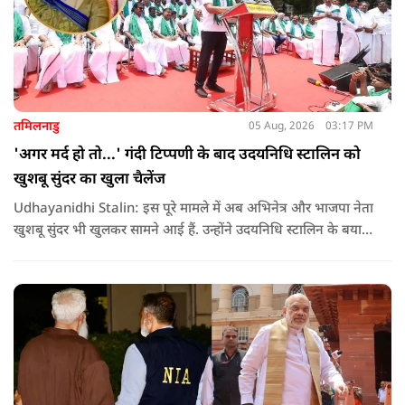
तमिलनाडु
05 Aug, 2026
03:17 PM
'अगर मर्द हो तो...' गंदी टिप्पणी के बाद उदयनिधि स्टालिन को
खुशबू सुंदर का खुला चैलेंज
Udhayanidhi Stalin: इस पूरे मामले में अब अभिनेत्र और भाजपा नेता
खुशबू सुंदर भी खुलकर सामने आई हैं. उन्होंने उदयनिधि स्टालिन के बयान
की कड़ी आलोचना करते हुए कहा कि किसी भी नेता को किसी महिला के
बारे में सार्वजनिक मंच से अपमानजनक भाषा बोलने का कोई अधिकार
नहीं है.