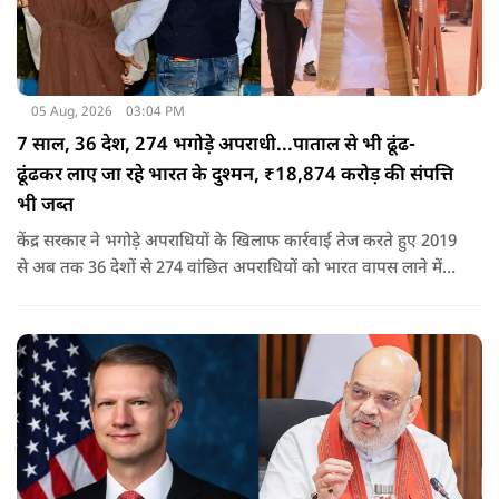
05 Aug, 2026
03:04 PM
7 साल, 36 देश, 274 भगोड़े अपराधी...पाताल से भी ढूंढ-
ढूंढकर लाए जा रहे भारत के दुश्मन, ₹18,874 करोड़ की संपत्ति
भी जब्त
केंद्र सरकार ने भगोड़े अपराधियों के खिलाफ कार्रवाई तेज करते हुए 2019
से अब तक 36 देशों से 274 वांछित अपराधियों को भारत वापस लाने में
बड़ी सफलता हासिल की है। यानी कि खुफिया सूचनाओं, आधुनिक
तकनीक और विभिन्न एजेंसियों के एक्शन के कारण पाताल से भी देश के
दुश्मन वापस लाए जा रहे हैं.