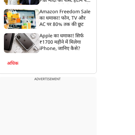
PM मोदी की पोस्ट हटाने पर
संसदीय समिति ने Meta को
Amazon Freedom Sale
लगाई फटकार
का धमाका! फोन, TV और
AC पर 80% तक की छूट
Apple का धमाका! सिर्फ
₹1700 महीने में मिलेगा
iPhone, जानिए कैसे?
अधिक
न्यूज
न्यूज
ADVERTISEMENT
आपराधिक प्रवृति, गलत
कर्नाटक कैबिनेट विस्तार : 20
ाल-चरित्र वाला CM बिहार
विधायकों ने ली मंत्री पद की
ो स्वीकार नहीं...', बांकीपुर
शपथ, आखिरी वक्त के