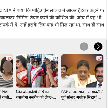
बाद NIA ने पाया कि मोहिउद्दीन लालच में आकर हैंडलर कहने पर
ें बदलकर ‘रिसिन’ तैयार करने की कोशिश की. जांच में यह भी
ंपर्क में थे, उन्हें इसके लिए फंड भी मिल रहा था. साथ ही साथ
न्यूज
न्यूज
न्यूज
..." PM
जिन बांग्लादेशी लेखिका
BSP में घमासान… मायावती ने
'
े वाली
तसलीमा नसरीन को लेफ्ट-
पूर्व सांसद अशोक सिद्घार्थ को
च
ेश से माफी
ममता राज में राज्य निकाला दे
हमेशा के लिए किया पार्टी से
क