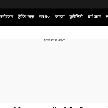
मनोरंजन
ट्रेंडिंग न्यूज़
राज्य
क्राइम
यूटीलिटी
धर्म ज्ञान
ल
ADVERTISEMENT