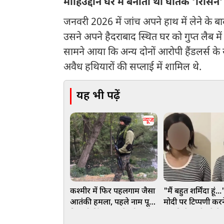
मोहिउद्दीन घर में बनाता था घातक ‘रिसिन’
जनवरी 2026 में जांच अपने हाथ में लेने के 
उसने अपने हैदराबाद स्थित घर को गुप्त लैब म
सामने आया कि अन्य दोनों आरोपी हैंडलर्स के स
अवैध हथियारों की सप्लाई में शामिल थे.
यह भी पढ़ें
न्यूज
कश्मीर में फिर पहलगाम जैसा
"मैं बहुत शर्मिंदा हूं
आतंकी हमला, पहले नाम पूछा
मोदी पर टिप्पणी करन
फिर दो हिंदू मजदूरों को मारी
लड़की ने मांगी पूरे द