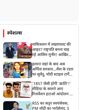
ीत के बाद सम्राट चौधरी पर
फेरबदल से कांग्रेस में बगावत
रसे प्रशांत किशोर
स्पेशल्स
पाकिस्तान में तख्तापलट की
आहट? राष्ट्रपति बनना चाह
रहे आसिम मुनीर! आखिर
मोहसिन नकवी को ही क्यों
इशरत जहां के बाद अब
बनाया मोहरा?
अर्पिता सरकार...जैश के रडार
पर सुवेंदु, मोदी स्टाइल टार्गेट
करने की प्लानिंग, STF का
'1857 जैसी होगी 'क्रांति'!'
बड़ा एक्शन!
मीडिया के सामने आए
रिजर्वेशन हटाओ आंदोलन के
सूत्रधार वेदांश त्यागी, बता
RSS का कट्टर स्वयंसेवक,
दिया RHA का मास्टरप्लान
PM मोदी का भरोसेमंद, 5