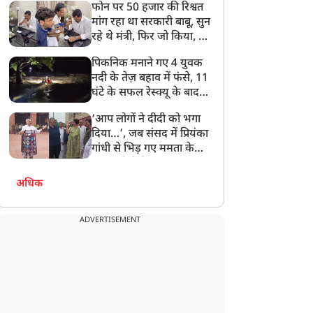
फोन पर 50 हजार की रिश्वत
बेटी को गोद लें प्रधानमंत्री
मांग रहा था सरकारी बाबू, सुन
रहे थे मंत्री, फिर जो किया, वो
सोशल मीडिया पर छा गया
पिकनिक मनाने गए 4 युवक
नदी के तेज़ बहाव में फंसे, 11
घंटे के सफल रेस्क्यू के बाद
बची जान
‘आप लोगों ने दीदी को भगा
दिया…’, जब संसद में प्रियंका
गांधी से भिड़ गए ममता के
सांसद, देखें दिलचस्प Video
अधिक
ADVERTISEMENT