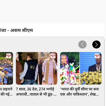
र भेजा - असम सीएम
न्यूज
न्यूज
न्यूज
फा लहराने
7 साल, 36 देश, 274 भगोड़े
'भारत की पूर्वी सीमा पर बना
G
ह की गई
अपराधी...पाताल से भी ढूंढ-
एक और पाकिस्तान', शेख
 बर्खास्त
ढूंढकर लाए जा रहे भारत के
हसीना के बेटे साजीब जॉय ने
द
दुश्मन, ₹18,874 करोड़ की
बांग्लादेश से सतर्क रहने को
श