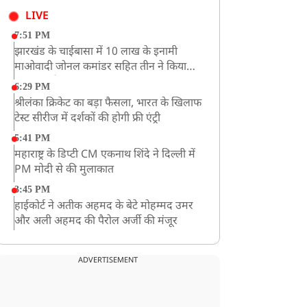
LIVE
7:51 PM
झारखंड के चाईबासा में 10 लाख के इनामी
माओवादी जोनल कमांडर सहित तीन ने किया
आत्मसमर्पण
6:29 PM
श्रीलंका क्रिकेट का बड़ा फैसला, भारत के खिलाफ
टेस्ट सीरीज में दर्शकों की होगी फ्री एंट्री
5:41 PM
महाराष्ट्र के डिप्टी CM एकनाथ शिंदे ने दिल्ली में
PM मोदी से की मुलाकात
3:45 PM
हाईकोर्ट ने अतीक अहमद के बेटे मोहम्मद उमर
और अली अहमद की पैरोल अर्जी की मंजूर
12:59 PM
CM योगी का सपा पर हमला, कहा- वोट बैंक की
ADVERTISEMENT
राजनीति ने कारीगरों का सम्मान छीना
10:57 AM