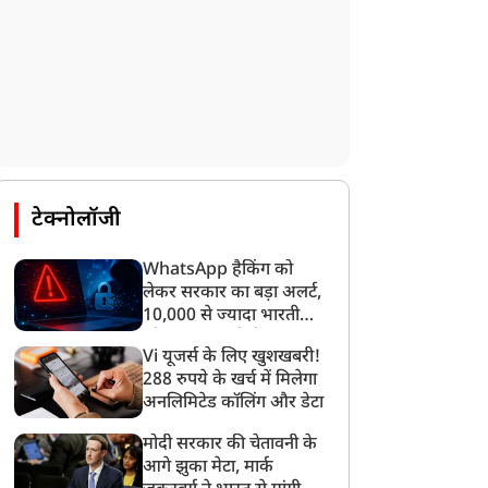
टेक्नोलॉजी
न्यूज
न्यूज
WhatsApp हैकिंग को
लेकर सरकार का बड़ा अलर्ट,
10,000 से ज्यादा भारतीयों
को साइबर हमले से बचाया
Vi यूजर्स के लिए खुशखबरी!
गया
288 रुपये के खर्च में मिलेगा
अनलिमिटेड कॉलिंग और डेटा
EN-Z के समर्थन में RSS
‘भाई तो बहुत बने, सब छोड़कर
चीफ मोहन भागवत, बोले-
चले गए लेकिन…’, BSP
मोदी सरकार की चेतावनी के
ेशविरोधी नहीं, उनकी
विधायक उमाशंकर सिंह के
आगे झुका मेटा, मार्क
िकायतें सही
निधन पर भावुक हुईं मायावती,