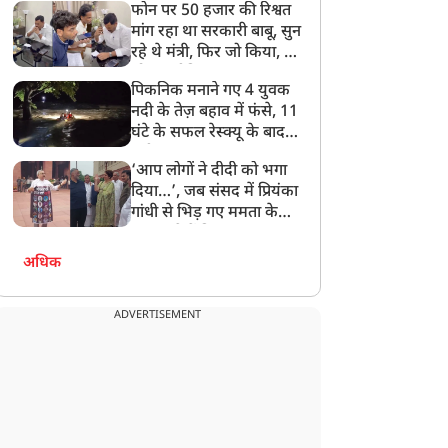
फोन पर 50 हजार की रिश्वत
बेटी को गोद लें प्रधानमंत्री
मांग रहा था सरकारी बाबू, सुन
रहे थे मंत्री, फिर जो किया, वो
सोशल मीडिया पर छा गया
पिकनिक मनाने गए 4 युवक
नदी के तेज़ बहाव में फंसे, 11
घंटे के सफल रेस्क्यू के बाद
बची जान
‘आप लोगों ने दीदी को भगा
दिया…’, जब संसद में प्रियंका
गांधी से भिड़ गए ममता के
सांसद, देखें दिलचस्प Video
अधिक
ADVERTISEMENT