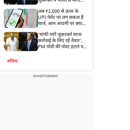
ज़ुकरबर्ग ने भारत से मांगी
Video
माफ़ी, गलती भी स्वीकार की
अब ₹2,000 से ऊपर के
UPI पेमेंट पर लग सकता है
चार्ज, आम आदमी पर क्या
होगा असर?
‘मांफी मांगें जुकरबर्ग वरना
कार्रवाई के लिए रहें तैयार’,
PM मोदी की पोस्ट हटाने पर
संसदीय समिति ने Meta को
लगाई फटकार
अधिक
ADVERTISEMENT