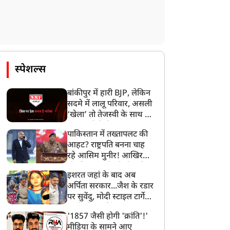
स्पेशल्स
बांकीपुर में हारी BJP, लेकिन
सदमे में लालू परिवार, असली
‘खेला’ तो तेजस्वी के साथ हो
गया, जानें कैसे
पाकिस्तान में तख्तापलट की
आहट? राष्ट्रपति बनना चाह
रहे आसिम मुनीर! आखिर
मोहसिन नकवी को ही क्यों
इशरत जहां के बाद अब
बनाया मोहरा?
अर्पिता सरकार...जैश के रडार
पर सुवेंदु, मोदी स्टाइल टार्गेट
करने की प्लानिंग, STF का
'1857 जैसी होगी 'क्रांति'!'
बड़ा एक्शन!
मीडिया के सामने आए