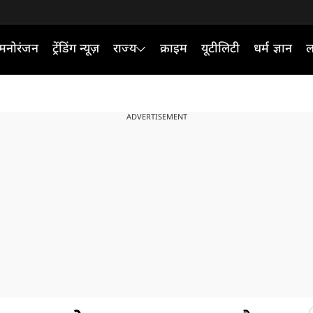
मनोरंजन
ट्रेंडिंग न्यूज़
राज्य
क्राइम
यूटीलिटी
धर्म ज्ञान
ल
ADVERTISEMENT