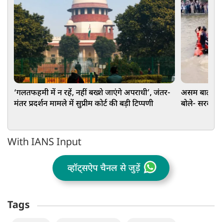
‘गलतफहमी में न रहें, नहीं बख्शे जाएंगे अपराधी’, जंतर-
असम बाढ़: G
मंतर प्रदर्शन मामले में सुप्रीम कोर्ट की बड़ी टिप्पणी
बोले- सरकार
With IANS Input
व्हॉट्सऐप चैनल से जुड़ें
Tags