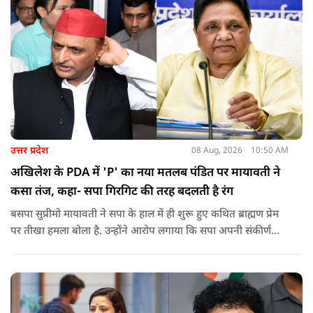
उत्तर प्रदेश
08 Aug, 2026
10:50 AM
अखिलेश के PDA में 'P' का नया मतलब पंडित पर मायावती ने
कसा तंज, कहा- सपा गिरगिट की तरह बदलती है रंग
बसपा सुप्रीमो मायावती ने सपा के हाल में ही शुरू हुए कथित ब्राह्मण प्रेम
पर तीखा हमला बोला है. उन्होंने आरोप लगाया कि सपा अपनी संकीर्ण
जातिवादी राजनीति और चुनावी स्वार्थ के चलते समय-समय पर अपना
राजनीतिक रंग बदलती रही है.