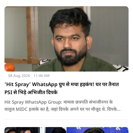
08 Aug, 2026
11:46 AM
‘Hit Spray’ WhatsApp ग्रुप से मचा हड़कंप! घर पर तैनात
PSI से भिड़े अभिजीत दिपके
Hit Spray WhatsApp Group: मामला छत्रपति संभाजीनगर के
वालुज MIDC इलाके का है, जहां दिपके अपने घर पर मौजूद थे. दिपके
का आरोप है कि सुरक्षा के लिए तैनात PSI उनसे मिलने आने वाले लोगों
को रोक रहे थे और उनके साथ ठीक तरीके से पेश नहीं आ रहे थे. इसी बात
को लेकर दिपके की पुलिस अधिकारी से तीखी बहस हो गई.