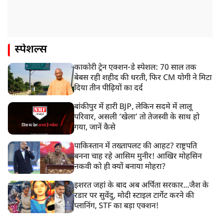
स्पेशल्स
काकोरी ट्रेन एक्शन-डे स्पेशल: 70 साल तक
बेबस रही शहीद की धरती, फिर CM योगी ने मिटा
दिया तीन पीढ़ियों का दर्द
बांकीपुर में हारी BJP, लेकिन सदमे में लालू
परिवार, असली ‘खेला’ तो तेजस्वी के साथ हो
गया, जानें कैसे
पाकिस्तान में तख्तापलट की आहट? राष्ट्रपति
बनना चाह रहे आसिम मुनीर! आखिर मोहसिन
नकवी को ही क्यों बनाया मोहरा?
इशरत जहां के बाद अब अर्पिता सरकार...जैश के
रडार पर सुवेंदु, मोदी स्टाइल टार्गेट करने की
प्लानिंग, STF का बड़ा एक्शन!