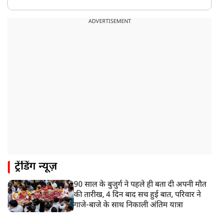
8:22 AM
देशभर में आज से 'हर घर तिरंगा' अभियान, सीएम योगी लखनऊ
ADVERTISEMENT
में करेंगे यात्रा का शुभारंभ
8:21 AM
गाज़ियाबाद में मुठभेड़, 3 ड्रग तस्कर गिरफ्तार, 21 किलो गांजा
बरामद
ट्रेंडिंग न्यूज़
90 साल के बुजुर्ग ने पहले ही बता दी अपनी मौत
की तारीख, 4 दिन बाद सच हुई बात, परिवार ने
गाजे-बाजे के साथ निकाली अंतिम यात्रा