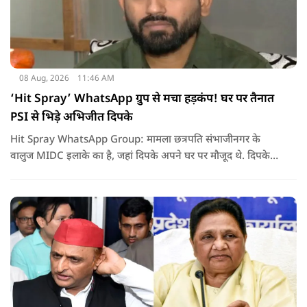
08 Aug, 2026
11:46 AM
‘Hit Spray’ WhatsApp ग्रुप से मचा हड़कंप! घर पर तैनात
PSI से भिड़े अभिजीत दिपके
Hit Spray WhatsApp Group: मामला छत्रपति संभाजीनगर के
वालुज MIDC इलाके का है, जहां दिपके अपने घर पर मौजूद थे. दिपके
का आरोप है कि सुरक्षा के लिए तैनात PSI उनसे मिलने आने वाले लोगों
को रोक रहे थे और उनके साथ ठीक तरीके से पेश नहीं आ रहे थे. इसी बात
को लेकर दिपके की पुलिस अधिकारी से तीखी बहस हो गई.