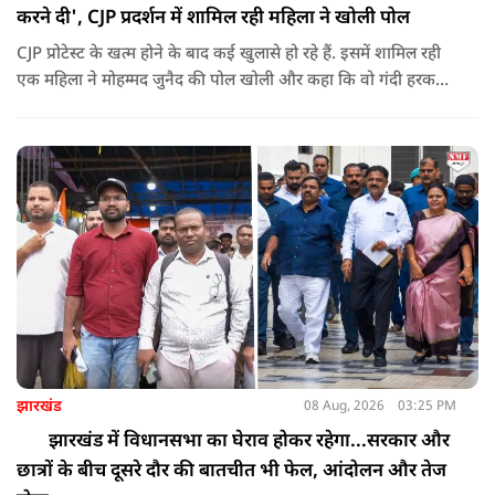
करने दी', CJP प्रदर्शन में शामिल रही महिला ने खोली पोल
CJP प्रोटेस्ट के खत्म होने के बाद कई खुलासे हो रहे हैं. इसमें शामिल रही
एक महिला ने मोहम्मद जुनैद की पोल खोली और कहा कि वो गंदी हरकतें
करता था, हाथ छूकर महिलाओं से स्वास्थ्य पूछता था. जब इसकी शिकायत
करने अभिजीत दिपके के पास पहुंची तो उन्होंने पुलिस कंप्लेन नहीं करने
दिया.
झारखंड
08 Aug, 2026
03:25 PM
झारखंड में विधानसभा का घेराव होकर रहेगा...सरकार और
छात्रों के बीच दूसरे दौर की बातचीत भी फेल, आंदोलन और तेज