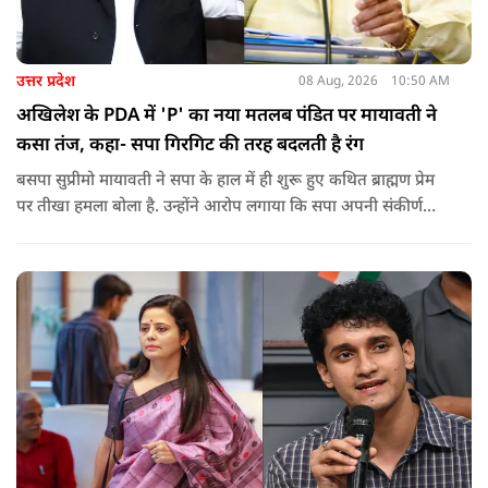
उत्तर प्रदेश
08 Aug, 2026
10:50 AM
अखिलेश के PDA में 'P' का नया मतलब पंडित पर मायावती ने
कसा तंज, कहा- सपा गिरगिट की तरह बदलती है रंग
बसपा सुप्रीमो मायावती ने सपा के हाल में ही शुरू हुए कथित ब्राह्मण प्रेम
पर तीखा हमला बोला है. उन्होंने आरोप लगाया कि सपा अपनी संकीर्ण
जातिवादी राजनीति और चुनावी स्वार्थ के चलते समय-समय पर अपना
राजनीतिक रंग बदलती रही है.