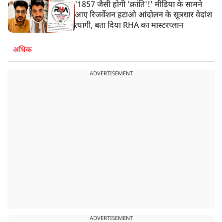
'1857 जैसी होगी 'क्रांति'!' मीडिया के सामने
आए रिजर्वेशन हटाओ आंदोलन के सूत्रधार वेदांश
त्यागी, बता दिया RHA का मास्टरप्लान
अधिक
ADVERTISEMENT
ADVERTISEMENT