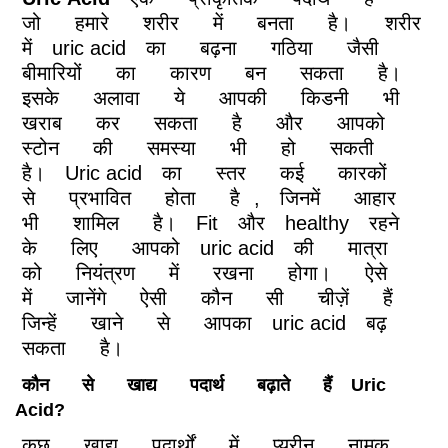
जो
हमारे
शरीर
में
बनता
है।
शरीर
में
uric acid
का
बढ़ना
गठिया
जैसी
बीमारियों
का
कारण
बन
सकता
है।
इसके
अलावा
ये
आपकी
किडनी
भी
खराब
कर
सकता
है
और
आपको
स्टोन
की
समस्या
भी
हो
सकती
है।
Uric acid
का
स्तर
कई
कारकों
से
प्रभावित
होता
है
,
जिनमें
आहार
भी
शामिल
है।
Fit
और
healthy
रहने
के
लिए
आपको
uric acid
की
मात्रा
को
नियंत्रण
में
रखना
होगा।
ऐसे
में
जानेंगे
ऐसी
कौन
सी
चीज़ें
हैं
जिन्हें
खाने
से
आपका
uric acid
बढ़
सकता
है।
कौन
से
खाद्य
पदार्थ
बढ़ाते
हैं
Uric
Acid?
कुछ
खाद्य
पदार्थों
में
प्यूरीन
नामक