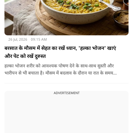
26 Jul, 2026
09:15 AM
बरसात के मौसम में सेहत का रखें ध्यान, 'हल्का भोजन' खाएं
और पेट को रखें दुरुस्त
हल्का भोजन शरीर को आवश्यक पोषण देने के साथ-साथ सुस्ती और
भारीपन से भी बचाता है। मौसम में बदलाव के दौरान या रात के समय
हल्का भोजन करने से नींद बेहतर आती है और वजन नियंत्रित रखने में भी
मदद मिलती है। आधुनिक विज्ञान के अनुसार भी कमजोर पाचन की स्थिति
ADVERTISEMENT
में हल्का भोजन मेटाबॉलिज्म के लिए भी बेहतर होता है।