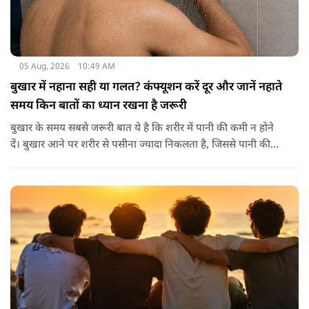
05 Aug, 2026
10:49 AM
बुखार में नहाना सही या गलत? कंफ्यूशन करें दूर और जानें नहाते
समय किन बातों का ध्यान रखना है जरूरी
बुखार के समय सबसे जरूरी बात ये है कि शरीर में पानी की कमी न होने
दें। बुखार आने पर शरीर से पसीना ज्यादा निकलता है, जिससे पानी की
कमी हो सकती है। इसलिए बार-बार पानी पीना चाहिए। इसके अलावा
नारियल पानी, ओआरएस, सूप, छाछ और दूसरे तरल पदार्थ भी फायदेमंद
होते हैं। खाने में हल्का और आसानी से पचने वाला भोजन जैसे खिचड़ी
और दलिया आदि लेना अच्छा माना जाता है।