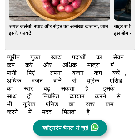
जंगल जलेबी: स्वाद और सेहत का अनोखा खजाना, जानें
बाहर से फिट द
इसके फायदे
इस बीमारी का
प्यूरीन
युक्त
खाद्य
पदार्थों
का
सेवन
कम
करें
और
अधिक
मात्रा
में
पानी
पिएं।
अपना
वजन
कम
करें
,
अधिक
वजन
होने
से
यूरिक
एसिड
का
स्तर
बढ़
सकता
है।
इसके
साथ
ही
नियमित
व्यायाम
करने
से
भी
यूरिक
एसिड
का
स्तर
कम
करने
में
मदद
मिलती
है।
व्हॉट्सऐप चैनल से जुड़ें