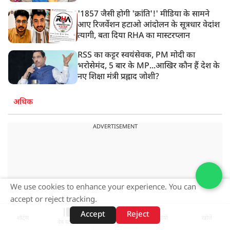
'1857 जैसी होगी 'क्रांति'!' मीडिया के सामने
आए रिजर्वेशन हटाओ आंदोलन के सूत्रधार वेदांश
त्यागी, बता दिया RHA का मास्टरप्लान
RSS का कट्टर स्वयंसेवक, PM मोदी का
भरोसेमंद, 5 बार के MP...आखिर कौन हैं देश के
नए शिक्षा मंत्री प्रह्लाद जोशी?
अधिक
ADVERTISEMENT
We use cookies to enhance your experience. You can
accept or reject tracking.
Accept
Reject
शॉर्ट्स
होम
वीडियो
खोजें
वेब स्टोरीज़