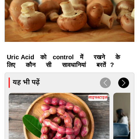
Uric Acid
को
control
में
रखने
के
लिए
कौन
सी
सावधानियां
बरतें
?
यह भी पढ़ें
लाइफस्टाइल