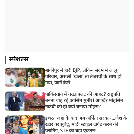
स्पेशल्स
बांकीपुर में हारी BJP, लेकिन सदमे में लालू
परिवार, असली ‘खेला’ तो तेजस्वी के साथ हो
गया, जानें कैसे
पाकिस्तान में तख्तापलट की आहट? राष्ट्रपति
बनना चाह रहे आसिम मुनीर! आखिर मोहसिन
नकवी को ही क्यों बनाया मोहरा?
इशरत जहां के बाद अब अर्पिता सरकार...जैश के
रडार पर सुवेंदु, मोदी स्टाइल टार्गेट करने की
प्लानिंग, STF का बड़ा एक्शन!