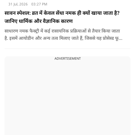
31 Jul, 2026
03:27 PM
सावन स्पेशल: व्रत में केवल सेंधा नमक ही क्यों खाया जाता है?
जानिए धार्मिक और वैज्ञानिक कारण
साधारण नमक फैक्ट्री में कई रासायनिक प्रक्रियाओं से तैयार किया जाता
है. इसमें आयोडीन और अन्य तत्व मिलाए जाते हैं, जिससे यह प्रोसेस्ड फूड
की श्रेणी में आ जाता है. वहीं, सेंधा नमक प्राकृतिक रूप से चट्टानों से
निकाला जाता है. इसे किसी बड़े रासायनिक प्रसंस्करण से नहीं गुजारा
ADVERTISEMENT
जाता, इसलिए इसे अधिक शुद्ध माना जाता है.