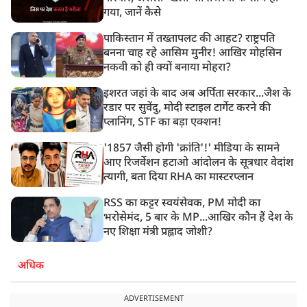
गया, जानें कैसे
पाकिस्तान में तख्तापलट की आहट? राष्ट्रपति
बनना चाह रहे आसिम मुनीर! आखिर मोहसिन
नकवी को ही क्यों बनाया मोहरा?
इशरत जहां के बाद अब अर्पिता सरकार...जैश के
रडार पर सुवेंदु, मोदी स्टाइल टार्गेट करने की
प्लानिंग, STF का बड़ा एक्शन!
'1857 जैसी होगी 'क्रांति'!' मीडिया के सामने
आए रिजर्वेशन हटाओ आंदोलन के सूत्रधार वेदांश
त्यागी, बता दिया RHA का मास्टरप्लान
RSS का कट्टर स्वयंसेवक, PM मोदी का
भरोसेमंद, 5 बार के MP...आखिर कौन हैं देश के
नए शिक्षा मंत्री प्रह्लाद जोशी?
अधिक
ADVERTISEMENT