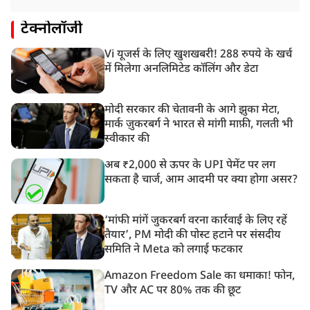
टेक्नोलॉजी
Vi यूजर्स के लिए खुशखबरी! 288 रुपये के खर्च
में मिलेगा अनलिमिटेड कॉलिंग और डेटा
मोदी सरकार की चेतावनी के आगे झुका मेटा,
मार्क ज़ुकरबर्ग ने भारत से मांगी माफ़ी, गलती भी
स्वीकार की
अब ₹2,000 से ऊपर के UPI पेमेंट पर लग
सकता है चार्ज, आम आदमी पर क्या होगा असर?
‘मांफी मांगें जुकरबर्ग वरना कार्रवाई के लिए रहें
तैयार’, PM मोदी की पोस्ट हटाने पर संसदीय
समिति ने Meta को लगाई फटकार
Amazon Freedom Sale का धमाका! फोन,
TV और AC पर 80% तक की छूट