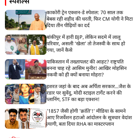
स्पेशल्स
काकोरी ट्रेन एक्शन-डे स्पेशल: 70 साल तक
बेबस रही शहीद की धरती, फिर CM योगी ने मिटा
दिया तीन पीढ़ियों का दर्द
बांकीपुर में हारी BJP, लेकिन सदमे में लालू
परिवार, असली ‘खेला’ तो तेजस्वी के साथ हो
गया, जानें कैसे
पाकिस्तान में तख्तापलट की आहट? राष्ट्रपति
बनना चाह रहे आसिम मुनीर! आखिर मोहसिन
नकवी को ही क्यों बनाया मोहरा?
इशरत जहां के बाद अब अर्पिता सरकार...जैश के
रडार पर सुवेंदु, मोदी स्टाइल टार्गेट करने की
प्लानिंग, STF का बड़ा एक्शन!
'1857 जैसी होगी 'क्रांति'!' मीडिया के सामने
आए रिजर्वेशन हटाओ आंदोलन के सूत्रधार वेदांश
त्यागी, बता दिया RHA का मास्टरप्लान