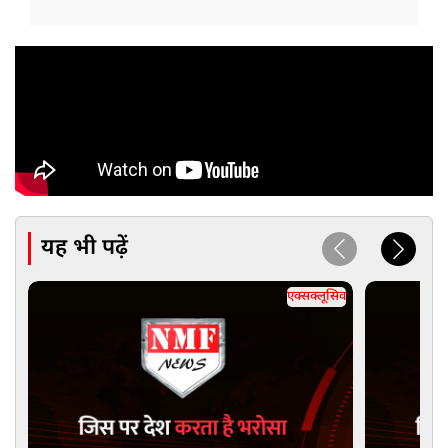
यह भी पढ़ें
एक्सक्लूसिव