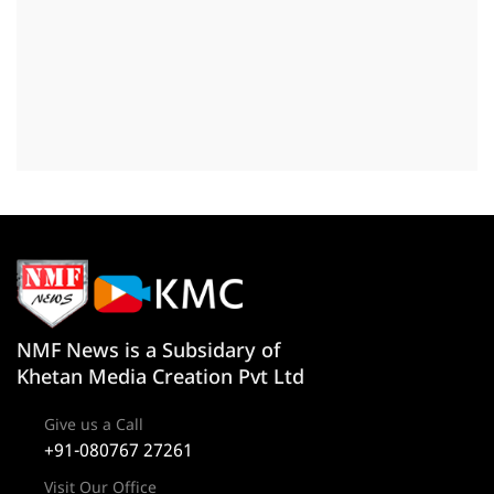
NMF News is a Subsidary of
Khetan Media Creation Pvt Ltd
Give us a Call
+91-080767 27261
Visit Our Office