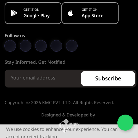
GET IT ON
GET IT ON
Google Play
App Store
Follow us
Stay Informed. Get Notified
Subscribe
Copyright © 2026 KMC PVT. LTD. All Rights Reserved.
Designed & Developed by
We use cookies to enhance your experience. You can
accept or reject tracking.