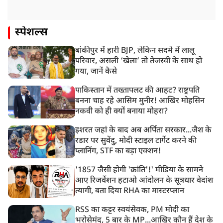
स्पेशल्स
बांकीपुर में हारी BJP, लेकिन सदमे में लालू
परिवार, असली ‘खेला’ तो तेजस्वी के साथ हो
गया, जानें कैसे
पाकिस्तान में तख्तापलट की आहट? राष्ट्रपति
बनना चाह रहे आसिम मुनीर! आखिर मोहसिन
नकवी को ही क्यों बनाया मोहरा?
इशरत जहां के बाद अब अर्पिता सरकार...जैश के
रडार पर सुवेंदु, मोदी स्टाइल टार्गेट करने की
प्लानिंग, STF का बड़ा एक्शन!
'1857 जैसी होगी 'क्रांति'!' मीडिया के सामने
आए रिजर्वेशन हटाओ आंदोलन के सूत्रधार वेदांश
त्यागी, बता दिया RHA का मास्टरप्लान
RSS का कट्टर स्वयंसेवक, PM मोदी का
भरोसेमंद, 5 बार के MP...आखिर कौन हैं देश के