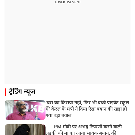
CM योगी का सपा पर हमला, कहा- वोट बैंक की राजनीति ने
ADVERTISEMENT
कारीगरों का सम्मान छीना
10:57 AM
रांची में अनशनकारी राहुल की तबीयत बिगड़ी! अस्पताल में कराया
गया भर्ती
9:20 AM
CBI का बड़ा खुलासा, NTA के एक्सपर्ट्स ने ही लीक कराया
NEET-UG का पेपर
8:19 AM
उत्तराखंड: हरिद्वार में गंगा उफान पर, जलस्तर में बढ़ोतरी
8:18 AM
ट्रेंडिंग न्यूज़
UP: लखनऊ में चलती कार में लगी आग, युवक की जिंदा जलकर
मौत
'बस का किराया नहीं, फिर भी बच्चे प्राइवेट स्कूल
में' केरल के मंत्री ने दिया ऐसा बयान की खड़ा हो
गया बड़ा बवाल
PM मोदी पर अभद्र टिप्पणी करने वाली
लड़की की मां का आया भावुक बयान, की