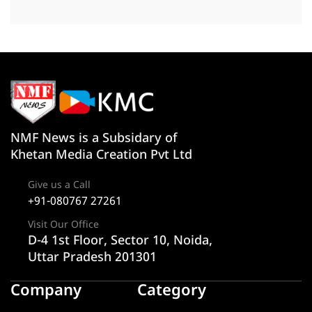
NMF News is a Subsidary of
Khetan Media Creation Pvt Ltd
Give us a Call
+91-080767 27261
Visit Our Office
D-4 1st Floor, Sector 10, Noida,
Uttar Pradesh 201301
Company
Category