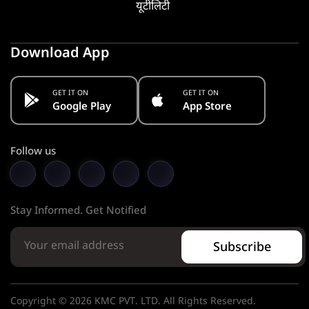
यूटीलिटी
Download App
GET IT ON
GET IT ON
Google Play
App Store
Follow us
Stay Informed. Get Notified
Subscribe
Copyright © 2026 KMC PVT. LTD. All Rights Reserved.