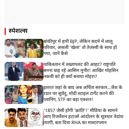
स्पेशल्स
बांकीपुर में हारी BJP, लेकिन सदमे में लालू
परिवार, असली ‘खेला’ तो तेजस्वी के साथ हो
गया, जानें कैसे
पाकिस्तान में तख्तापलट की आहट? राष्ट्रपति
बनना चाह रहे आसिम मुनीर! आखिर मोहसिन
नकवी को ही क्यों बनाया मोहरा?
इशरत जहां के बाद अब अर्पिता सरकार...जैश के
रडार पर सुवेंदु, मोदी स्टाइल टार्गेट करने की
प्लानिंग, STF का बड़ा एक्शन!
'1857 जैसी होगी 'क्रांति'!' मीडिया के सामने
आए रिजर्वेशन हटाओ आंदोलन के सूत्रधार वेदांश
त्यागी, बता दिया RHA का मास्टरप्लान