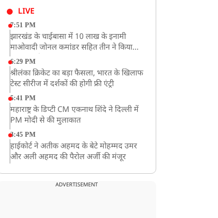
LIVE
7:51 PM
झारखंड के चाईबासा में 10 लाख के इनामी
माओवादी जोनल कमांडर सहित तीन ने किया
आत्मसमर्पण
6:29 PM
श्रीलंका क्रिकेट का बड़ा फैसला, भारत के खिलाफ
टेस्ट सीरीज में दर्शकों की होगी फ्री एंट्री
5:41 PM
महाराष्ट्र के डिप्टी CM एकनाथ शिंदे ने दिल्ली में
PM मोदी से की मुलाकात
3:45 PM
हाईकोर्ट ने अतीक अहमद के बेटे मोहम्मद उमर
और अली अहमद की पैरोल अर्जी की मंजूर
12:59 PM
CM योगी का सपा पर हमला, कहा- वोट बैंक की
ADVERTISEMENT
राजनीति ने कारीगरों का सम्मान छीना
10:57 AM