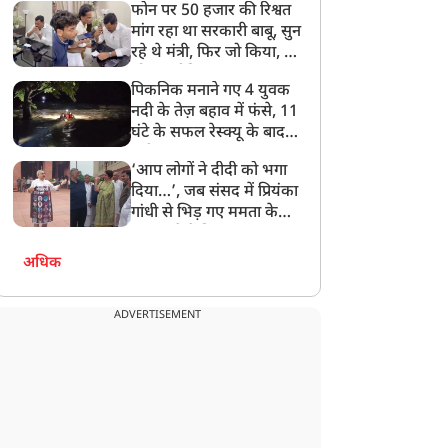
फोन पर 50 हजार की रिश्वत
बेटी को गोद लें प्रधानमंत्री
मांग रहा था सरकारी बाबू, सुन
रहे थे मंत्री, फिर जो किया, वो
सोशल मीडिया पर छा गया
पिकनिक मनाने गए 4 युवक
नदी के तेज़ बहाव में फंसे, 11
घंटे के सफल रेस्क्यू के बाद
बची जान
‘आप लोगों ने दीदी को भगा
दिया…’, जब संसद में प्रियंका
गांधी से भिड़ गए ममता के
सांसद, देखें दिलचस्प Video
अधिक
ADVERTISEMENT