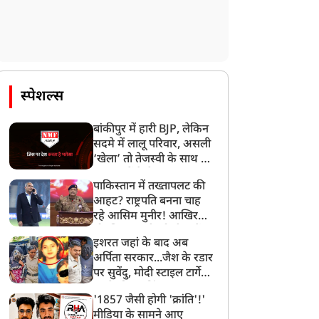
स्पेशल्स
बांकीपुर में हारी BJP, लेकिन
सदमे में लालू परिवार, असली
‘खेला’ तो तेजस्वी के साथ हो
गया, जानें कैसे
पाकिस्तान में तख्तापलट की
आहट? राष्ट्रपति बनना चाह
रहे आसिम मुनीर! आखिर
मोहसिन नकवी को ही क्यों
इशरत जहां के बाद अब
बनाया मोहरा?
अर्पिता सरकार...जैश के रडार
पर सुवेंदु, मोदी स्टाइल टार्गेट
करने की प्लानिंग, STF का
'1857 जैसी होगी 'क्रांति'!'
बड़ा एक्शन!
मीडिया के सामने आए