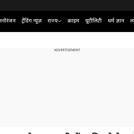
मनोरंजन
ट्रेंडिंग न्यूज़
राज्य
क्राइम
यूटीलिटी
धर्म ज्ञान
ल
ADVERTISEMENT