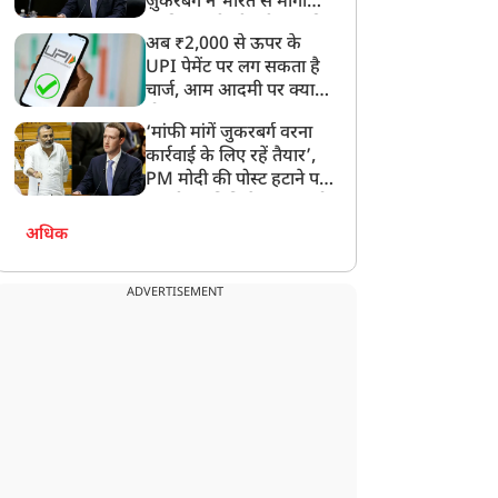
ज़ुकरबर्ग ने भारत से मांगी
माफ़ी, गलती भी स्वीकार की
अब ₹2,000 से ऊपर के
UPI पेमेंट पर लग सकता है
चार्ज, आम आदमी पर क्या
होगा असर?
‘मांफी मांगें जुकरबर्ग वरना
कार्रवाई के लिए रहें तैयार’,
PM मोदी की पोस्ट हटाने पर
संसदीय समिति ने Meta को
लगाई फटकार
अधिक
ADVERTISEMENT