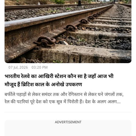
07 Jul, 2026
03:20 PM
भारतीय रेलवे का आखिरी स्टेशन कौन सा है जहाँ आज भी
मौजूद हैं ब्रिटिश काल के अनोखे उपकरण
बर्फीले पहाड़ों से लेकर समंदर तक और रेगिस्तान से लेकर घने जंगलों तक,
रेल की पटरियां पूरे देश को एक सूत्र में पिरोती हैं। देश के अलग अलग
छोरों पर नजर डालें तो सबसे उत्तरी रेलवे स्टेशन बारामूला रेलवे स्टेशन है
जहां से आगे भारतीय रेलवे की पटरियां नहीं जातीं। ठीक उसी तरह सबसे
ADVERTISEMENT
दक्षिणी रेलवे स्टेशन कन्याकुमारी रेलवे स्टेशन है। इसके अलावा सबसे
पश्चिमी रेलवे स्टेशन ओखा रेलवे स्टेशन है। लेकिन आज हम बाते करेंगे