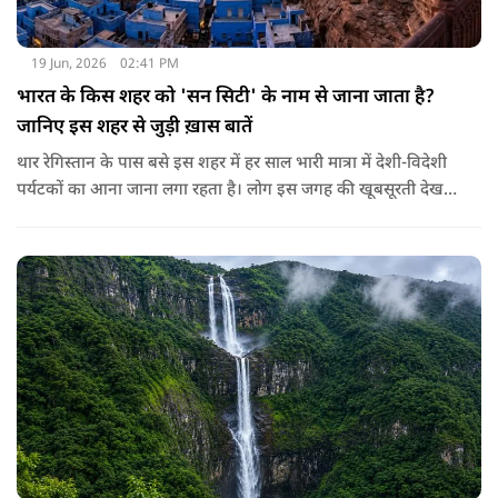
19 Jun, 2026
02:41 PM
भारत के किस शहर को 'सन सिटी' के नाम से जाना जाता है?
जानिए इस शहर से जुड़ी ख़ास बातें
थार रेगिस्तान के पास बसे इस शहर में हर साल भारी मात्रा में देशी-विदेशी
पर्यटकों का आना जाना लगा रहता है। लोग इस जगह की खूबसूरती देखने
के साथ साथ इसकी कहानी जानने के लिए भी उत्साहित रहते हैं। इस
वैभवशाली शहर की स्थापना राव जोधा ने साल 1459 में की थी। दूर दूर से
लोग यहाँ के विशाल किले और ऐतिहासिक महल, रंग-बिरंगे बाजार और
स्वादिष्ट खाने के लिए खिंचे चले आते हैं। यहाँ साल के लगभग हर दिन
आसमान बिल्कुल साफ, चमकीला और बादलों से मुक्त रहता है और बाकी
जगहों के मुकाबले यहाँ चमकदार धूप भी रहती है जिस वजह से इस शहर
का नाम 'सन सिटी' पड़ा। इसके अलावा चारों तरफ नीले रंग के घर होने की
वजह से इसे ब्लू सिटी के नाम से भी जाना जाता है।