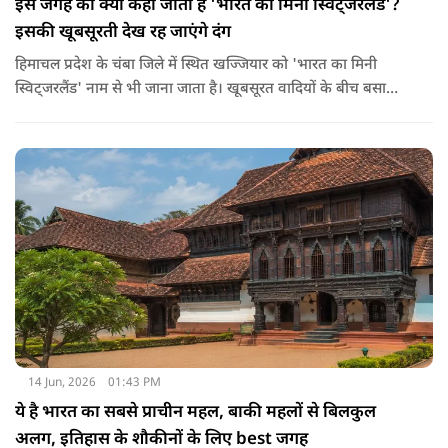
इस जगह को क्यों कहा जाता हैं 'भारत का मिनी स्विट्जरलैंड'?
इसकी खूबसूरती देख रह जाएंगे दंग
हिमाचल प्रदेश के चंबा जिले में स्थित खज्जियार को 'भारत का मिनी
स्विट्जरलैंड' नाम से भी जाना जाता है। खूबसूरत वादियों के बीच बसा
खज्जियार एक छोटा लेकिन बेहद खूबसूरत हिल स्टेशन है। ये समुद्र तल से
लगभग 6,500 फीट की ऊंचाई पर स्थित है। ये जगह अपनी हरियाली,
देवदार के जंगलों और खूबसूरत झील के लिए मशहूर है।
14 Jun, 2026
01:43 PM
ये है भारत का सबसे प्राचीन महल, बाकी महलों से बिलकुल
अलग, इतिहास के शौकीनों के लिए best जगह