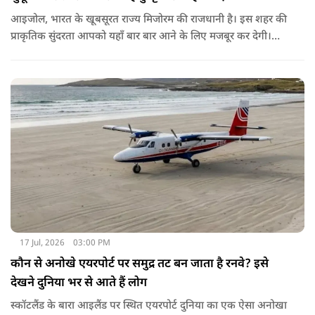
आइजोल, भारत के खूबसूरत राज्य मिजोरम की राजधानी है। इस शहर की
प्राकृतिक सुंदरता आपको यहाँ बार बार आने के लिए मजबूर कर देगी।
खूबसूरती के अलावा ये जगह अपनी अनुशासित ट्रैफिक व्यवस्था के लिए
पूरी दुनिया में जानी जाती है। आइजोल में आपको न तो घंटों लंबे ट्रैफिक
जाम मिलेंगे और न ही कोई ओवरटेक करने वाला। यहाँ की सबसे खास
बात ये है कि यहाँ गाड़ियों का हॉर्न या शोर न के बराबर सुनाई देता है। लोग
यहाँ बेवजह गाड़ी का हॉर्न नहीं बजाते। इसलिए इस शहर को 'साइलेंट
सिटी' का खिताब भी मिला हुआ है।
17 Jul, 2026
03:00 PM
कौन से अनोखे एयरपोर्ट पर समुद्र तट बन जाता है रनवे? इसे
देखने दुनिया भर से आते हैं लोग
स्कॉटलैंड के बारा आइलैंड पर स्थित एयरपोर्ट दुनिया का एक ऐसा अनोखा