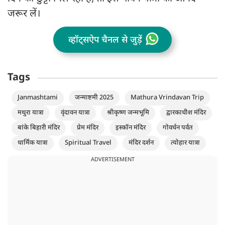
जरूर लें।
व्हॉट्सऐप चैनल से जुड़ें
Tags
Janmashtami
जन्माष्टमी 2025
Mathura Vrindavan Trip
मथुरा यात्रा
वृंदावन यात्रा
श्रीकृष्ण जन्मभूमि
द्वारकाधीश मंदिर
बांके बिहारी मंदिर
प्रेम मंदिर
इस्कॉन मंदिर
गोवर्धन पर्वत
धार्मिक यात्रा
Spiritual Travel
मंदिर दर्शन
त्योहार यात्रा
ADVERTISEMENT