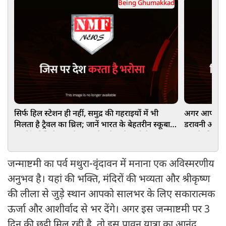
Being Ghumakkad
सिर्फ हिल स्टेशन ही नहीं, समुद्र की गहराइयों में भी
अगर आप रोमां
मिलता है ट्रैवल का थ्रिल; जानें भारत के बेहतरीन स्कूबा
डरावनी और रहस
डाइविंग डेस्टिनेशन और यहां मिलने वाले अनोखे अनुभव
आपके लिए साब
जन्माष्टमी का पर्व मथुरा-वृंदावन में मनाना एक अविस्मरणीय
अनुभव है। यहां की भक्ति, मंदिरों की भव्यता और श्रीकृष्ण
की लीला से जुड़े स्थान आपको सालभर के लिए सकारात्मक
ऊर्जा और आशीर्वाद से भर देंगे। अगर इस जन्माष्टमी पर 3
दिन की छुट्टी मिल रही है, तो इस पावन यात्रा का आनंद