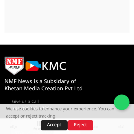
NMF News is a Subsidary of
Khetan Media Creation Pvt Ltd
Give us a Call
+91-080767 27261
We use cookies to enhance your experience. You can
accept or reject tracking.
Visit Our Office
D-4 1st Floor, Sector 10, Noida,
Accept
Reject
शॉर्ट्स
होम
वीडियो
खोजें
वेब स्टोरीज़
Uttar Pradesh 201301