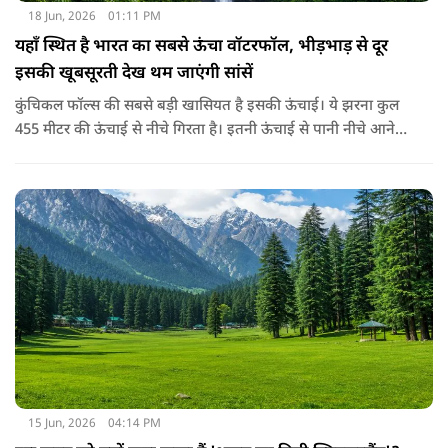
18 Jun, 2026
01:11 PM
यहाँ स्थित है भारत का सबसे ऊंचा वॉटरफॉल, भीड़भाड़ से दूर
इसकी खूबसूरती देख थम जाएंगी सांसें
कुंचिकल फॉल्स की सबसे बड़ी खासियत है इसकी ऊंचाई। ये झरना कुल
455 मीटर की ऊंचाई से नीचे गिरता है। इतनी ऊंचाई से पानी नीचे आने
पर उसकी गूंज और धुंध देखकर कोई भी स्तब्ध हो जाए। ये खूबसूरत
झरना कर्नाटक के शिमोगा जिले में मास्तीकट्टे नामक एक छोटे से गाँव के
पास स्थित है। ये झरना वराही नदी से बनता है और पश्चिमी घाट से होकर
गुजरता है।
15 Jun, 2026
04:14 PM