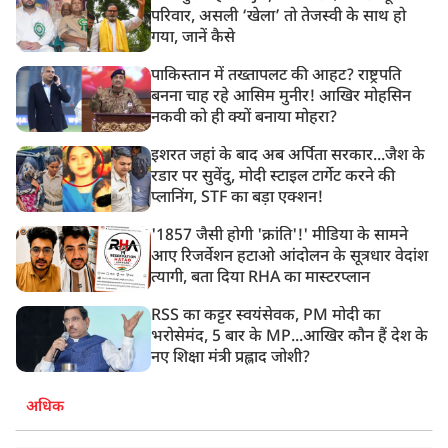
परिवार, असली ‘खेला’ तो तेजस्वी के साथ हो
गया, जानें कैसे
पाकिस्तान में तख्तापलट की आहट? राष्ट्रपति
बनना चाह रहे आसिम मुनीर! आखिर मोहसिन
नकवी को ही क्यों बनाया मोहरा?
इशरत जहां के बाद अब अर्पिता सरकार...जैश के
रडार पर सुवेंदु, मोदी स्टाइल टार्गेट करने की
प्लानिंग, STF का बड़ा एक्शन!
'1857 जैसी होगी 'क्रांति'!' मीडिया के सामने
आए रिजर्वेशन हटाओ आंदोलन के सूत्रधार वेदांश
त्यागी, बता दिया RHA का मास्टरप्लान
RSS का कट्टर स्वयंसेवक, PM मोदी का
भरोसेमंद, 5 बार के MP...आखिर कौन हैं देश के
नए शिक्षा मंत्री प्रह्लाद जोशी?
अधिक