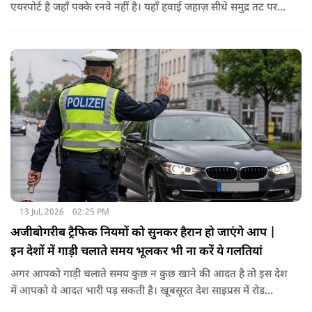
एयरपोर्ट है जहाँ पक्के रनवे नहीं है। यहाँ हवाई जहाज़ सीधे समुद्र तट पर
लैंड करते हैं। ये दुनिया का इकलौता कमर्शियल एयरपोर्ट है जहां विमान रेत
से ही अपनी उड़ान भरते हैं। बारा द्वीप पर Traigh Mhor यानी समुद्र तट
ही रनवे का काम करता है।
13 Jul, 2026
02:25 PM
अजीबोगरीब ट्रैफिक नियमों को सुनकर हैरान हो जाएंगे आप |
इन देशों में गाड़ी चलाते समय भूलकर भी ना करें ये गलतियां
अगर आपको गाड़ी चलाते समय कुछ न कुछ खाने की आदत है तो इस देश
में आपको ये आदत भारी पड़ सकती है। खूबसूरत देश साइप्रस में रोड
सेफ्टी के नियम बहुत ही सख्त हैं। यहाँ के ड्राइविंग रूल्स के मुताबिक़ गाड़ी