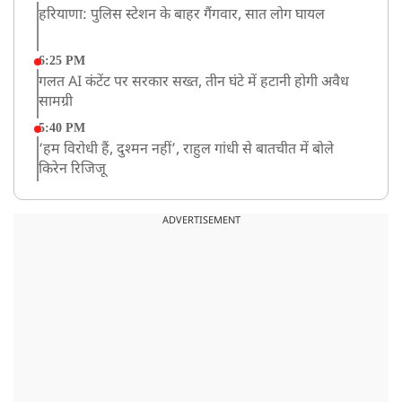
हरियाणा: पुलिस स्टेशन के बाहर गैंगवार, सात लोग घायल
6:25 PM
गलत AI कंटेंट पर सरकार सख्त, तीन घंटे में हटानी होगी अवैध
सामग्री
5:40 PM
‘हम विरोधी हैं, दुश्मन नहीं’, राहुल गांधी से बातचीत में बोले
किरेन रिजिजू
4:42 PM
झारखंड के छात्रों को CJP का समर्थन, रांची पहुंच रहा CJP का
ADVERTISEMENT
एक दल
12:57 PM
बॉम्बे हाईकोर्ट ने यौन उत्पीड़न मामले में तहलका के पूर्व एडिटर
तरुण तेजपाल को दोषी ठहराया
12:47 PM
माफिया अतीक अहमद के छोटे बेटे अबान की एक्सीडेंट में मौत
11:12 AM