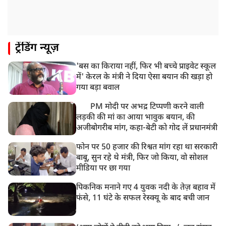
यौन उत्पीड़न मामले में 'तहलका' के पूर्व एडिटर तरुण तेजपाल
दोषी करार
11:05 AM
ट्रेंडिंग न्यूज़
भारी हंगामे के बीच संसद की कार्यवाही दोपहर दो बजे तक के
लिए स्थगित
'बस का किराया नहीं, फिर भी बच्चे प्राइवेट स्कूल
9:38 AM
में' केरल के मंत्री ने दिया ऐसा बयान की खड़ा हो
झारखंड: JPSC परीक्षा धांधली मामले में और पांच लोग गिरफ्तार,
गया बड़ा बवाल
अबतक 19 अरेस्ट
PM मोदी पर अभद्र टिप्पणी करने वाली
लड़की की मां का आया भावुक बयान, की
अजीबोगरीब मांग, कहा-बेटी को गोद लें प्रधानमंत्री
फोन पर 50 हजार की रिश्वत मांग रहा था सरकारी
बाबू, सुन रहे थे मंत्री, फिर जो किया, वो सोशल
मीडिया पर छा गया
पिकनिक मनाने गए 4 युवक नदी के तेज़ बहाव में
फंसे, 11 घंटे के सफल रेस्क्यू के बाद बची जान