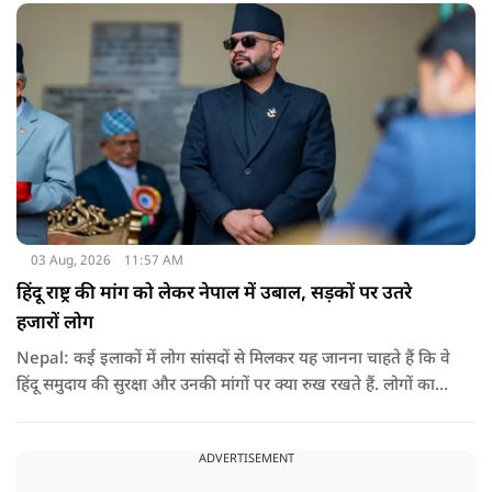
03 Aug, 2026
11:57 AM
हिंदू राष्ट्र की मांग को लेकर नेपाल में उबाल, सड़कों पर उतरे
हजारों लोग
Nepal: कई इलाकों में लोग सांसदों से मिलकर यह जानना चाहते हैं कि वे
हिंदू समुदाय की सुरक्षा और उनकी मांगों पर क्या रुख रखते हैं. लोगों का
कहना है कि उन्होंने बदलाव की उम्मीद के साथ अपने नेताओं को चुना था,
इसलिए अब वे चाहते हैं कि उनके प्रतिनिधि इस मुद्दे पर खुलकर अपनी
ADVERTISEMENT
बात रखें और संसद में भी उनकी आवाज उठाएं.