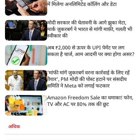
में मिलेगा अनलिमिटेड कॉलिंग और डेटा
मोदी सरकार की चेतावनी के आगे झुका मेटा,
मार्क ज़ुकरबर्ग ने भारत से मांगी माफ़ी, गलती भी
स्वीकार की
अब ₹2,000 से ऊपर के UPI पेमेंट पर लग
सकता है चार्ज, आम आदमी पर क्या होगा असर?
‘मांफी मांगें जुकरबर्ग वरना कार्रवाई के लिए रहें
तैयार’, PM मोदी की पोस्ट हटाने पर संसदीय
समिति ने Meta को लगाई फटकार
Amazon Freedom Sale का धमाका! फोन,
TV और AC पर 80% तक की छूट
अधिक