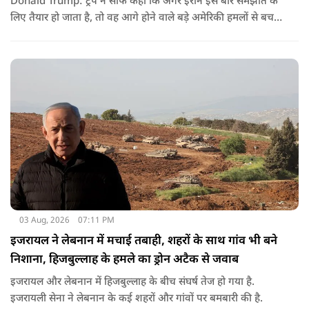
Donald Trump: ट्रंप ने साफ कहा कि अगर ईरान इस बार समझौते के
लिए तैयार हो जाता है, तो वह आगे होने वाले बड़े अमेरिकी हमलों से बच
सकता है. लेकिन अगर बातचीत बेनतिजा रही, तो अमेरिका और ज्यादा
सख्त कदम उठाने से पीछे नहीं हटेग.
03 Aug, 2026
07:11 PM
इजरायल ने लेबनान में मचाई तबाही, शहरों के साथ गांव भी बने
निशाना, हिजबुल्लाह के हमले का ड्रोन अटैक से जवाब
इजरायल और लेबनान में हिजबुल्लाह के बीच संघर्ष तेज हो गया है.
इजरायली सेना ने लेबनान के कई शहरों और गांवों पर बमबारी की है.