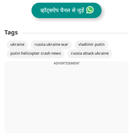
व्हॉट्सऐप चैनल से जुड़ें
Tags
ukraine
russia ukraine war
vladimir putin
putin helicopter crash news
russia attack ukraine
ADVERTISEMENT