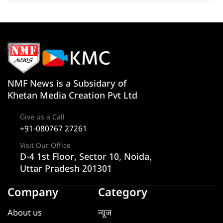
NMF News is a Subsidary of
Khetan Media Creation Pvt Ltd
Give us a Call
+91-080767 27261
Visit Our Office
D-4 1st Floor, Sector 10, Noida,
Uttar Pradesh 201301
Company
Category
About us
न्यूज