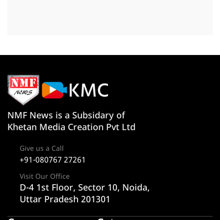
NMF News is a Subsidary of
Khetan Media Creation Pvt Ltd
Give us a Call
+91-080767 27261
Visit Our Office
D-4 1st Floor, Sector 10, Noida,
Uttar Pradesh 201301