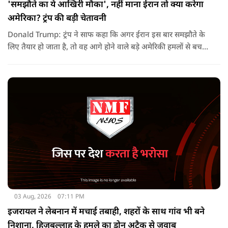
'समझौते का ये आखिरी मौका', नहीं माना ईरान तो क्या करेगा
अमेरिका? ट्रंप की बड़ी चेतावनी
Donald Trump: ट्रंप ने साफ कहा कि अगर ईरान इस बार समझौते के
लिए तैयार हो जाता है, तो वह आगे होने वाले बड़े अमेरिकी हमलों से बच
सकता है. लेकिन अगर बातचीत बेनतिजा रही, तो अमेरिका और ज्यादा
सख्त कदम उठाने से पीछे नहीं हटेग.
03 Aug, 2026
07:11 PM
इजरायल ने लेबनान में मचाई तबाही, शहरों के साथ गांव भी बने
निशाना, हिजबुल्लाह के हमले का ड्रोन अटैक से जवाब