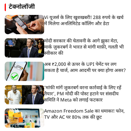
टेक्नोलॉजी
Vi यूजर्स के लिए खुशखबरी! 288 रुपये के खर्च
में मिलेगा अनलिमिटेड कॉलिंग और डेटा
मोदी सरकार की चेतावनी के आगे झुका मेटा,
मार्क ज़ुकरबर्ग ने भारत से मांगी माफ़ी, गलती भी
स्वीकार की
अब ₹2,000 से ऊपर के UPI पेमेंट पर लग
सकता है चार्ज, आम आदमी पर क्या होगा असर?
‘मांफी मांगें जुकरबर्ग वरना कार्रवाई के लिए रहें
तैयार’, PM मोदी की पोस्ट हटाने पर संसदीय
समिति ने Meta को लगाई फटकार
Amazon Freedom Sale का धमाका! फोन,
TV और AC पर 80% तक की छूट