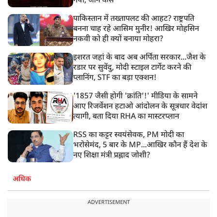
गया, जानें कैसे
पाकिस्तान में तख्तापलट की आहट? राष्ट्रपति
बनना चाह रहे आसिम मुनीर! आखिर मोहसिन
नकवी को ही क्यों बनाया मोहरा?
इशरत जहां के बाद अब अर्पिता सरकार...जैश के
रडार पर सुवेंदु, मोदी स्टाइल टार्गेट करने की
प्लानिंग, STF का बड़ा एक्शन!
'1857 जैसी होगी 'क्रांति'!' मीडिया के सामने
आए रिजर्वेशन हटाओ आंदोलन के सूत्रधार वेदांश
त्यागी, बता दिया RHA का मास्टरप्लान
RSS का कट्टर स्वयंसेवक, PM मोदी का
भरोसेमंद, 5 बार के MP...आखिर कौन हैं देश के
नए शिक्षा मंत्री प्रह्लाद जोशी?
अधिक
ADVERTISEMENT