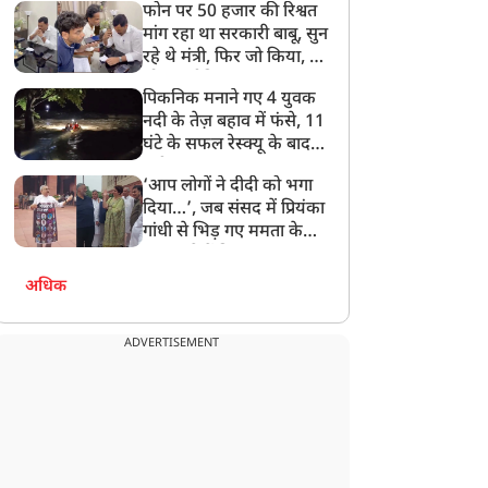
फोन पर 50 हजार की रिश्वत
बेटी को गोद लें प्रधानमंत्री
मांग रहा था सरकारी बाबू, सुन
रहे थे मंत्री, फिर जो किया, वो
सोशल मीडिया पर छा गया
पिकनिक मनाने गए 4 युवक
नदी के तेज़ बहाव में फंसे, 11
घंटे के सफल रेस्क्यू के बाद
बची जान
‘आप लोगों ने दीदी को भगा
दिया…’, जब संसद में प्रियंका
गांधी से भिड़ गए ममता के
सांसद, देखें दिलचस्प Video
अधिक
ADVERTISEMENT