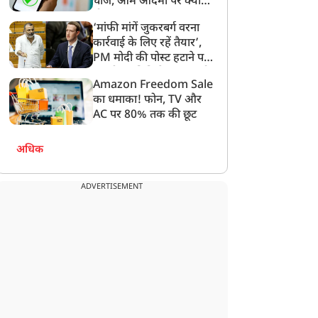
चार्ज, आम आदमी पर क्या
होगा असर?
‘मांफी मांगें जुकरबर्ग वरना
कार्रवाई के लिए रहें तैयार’,
PM मोदी की पोस्ट हटाने पर
संसदीय समिति ने Meta को
Amazon Freedom Sale
दुनिया
दुनिया
लगाई फटकार
का धमाका! फोन, TV और
AC पर 80% तक की छूट
अधिक
ूस से तेल खरीदना पड़ेगा
पाकिस्तान के खैबर पख्तूनख्वा
ADVERTISEMENT
ारी! क्या भारत पर लगेगा
में आतंकियों ने चेकपॉइंट कर
100% टैरिफ? अमेरिका के
किया हमला, सात पुलिसकर्मी
ए बिल ने बढ़ाई चिंता
की मौत और 22 घायल