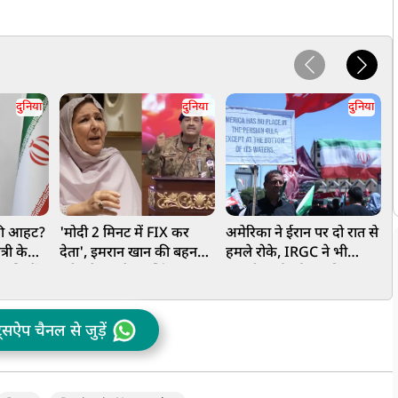
दुनिया
दुनिया
दुनिया
 की आहट?
'मोदी 2 मिनट में FIX कर
अमेरिका ने ईरान पर दो रात से
र
्री के
देता', इमरान खान की बहन
हमले रोके, IRGC ने भी
भ
पंथियों
नूरीन ने ऑपरेशन सिंदूर पर
जवाबी कार्रवाई बंद की,
खोली पाकिस्तान की पोल,
आखिर क्या वजह रही?
न
मिल गया नोटिस
ट्सऐप चैनल से जुड़ें