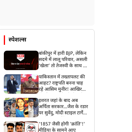
स्पेशल्स
बांकीपुर में हारी BJP, लेकिन
सदमे में लालू परिवार, असली
‘खेला’ तो तेजस्वी के साथ हो
गया, जानें कैसे
पाकिस्तान में तख्तापलट की
आहट? राष्ट्रपति बनना चाह
रहे आसिम मुनीर! आखिर
मोहसिन नकवी को ही क्यों
इशरत जहां के बाद अब
बनाया मोहरा?
अर्पिता सरकार...जैश के रडार
पर सुवेंदु, मोदी स्टाइल टार्गेट
करने की प्लानिंग, STF का
'1857 जैसी होगी 'क्रांति'!'
बड़ा एक्शन!
मीडिया के सामने आए