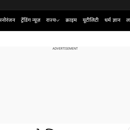
मनोरंजन
ट्रेंडिंग न्यूज़
राज्य
क्राइम
यूटीलिटी
धर्म ज्ञान
ल
ADVERTISEMENT