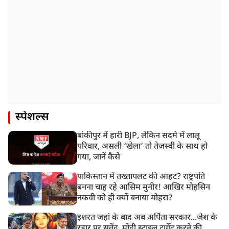
स्पेशल्स
बांकीपुर में हारी BJP, लेकिन सदमे में लालू
परिवार, असली ‘खेला’ तो तेजस्वी के साथ हो
गया, जानें कैसे
पाकिस्तान में तख्तापलट की आहट? राष्ट्रपति
बनना चाह रहे आसिम मुनीर! आखिर मोहसिन
नकवी को ही क्यों बनाया मोहरा?
इशरत जहां के बाद अब अर्पिता सरकार...जैश के
रडार पर सुवेंदु, मोदी स्टाइल टार्गेट करने की