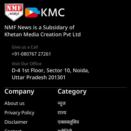
NMF News is a Subsidary of
Khetan Media Creation Pvt Ltd
Give us a Call
+91-080767 27261
Visit Our Office
D-4 1st Floor, Sector 10, Noida,
Uttar Pradesh 201301
Company
Category
About us
न्यूज
Privacy Policy
राज्य
Disclaimer
एक्सक्लूसिव