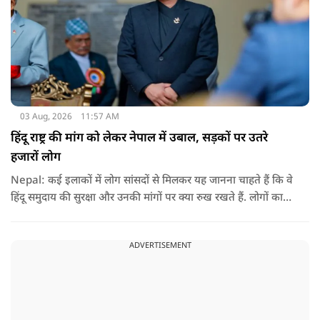
03 Aug, 2026
11:57 AM
हिंदू राष्ट्र की मांग को लेकर नेपाल में उबाल, सड़कों पर उतरे
हजारों लोग
Nepal: कई इलाकों में लोग सांसदों से मिलकर यह जानना चाहते हैं कि वे
हिंदू समुदाय की सुरक्षा और उनकी मांगों पर क्या रुख रखते हैं. लोगों का
कहना है कि उन्होंने बदलाव की उम्मीद के साथ अपने नेताओं को चुना था,
इसलिए अब वे चाहते हैं कि उनके प्रतिनिधि इस मुद्दे पर खुलकर अपनी
ADVERTISEMENT
बात रखें और संसद में भी उनकी आवाज उठाएं.