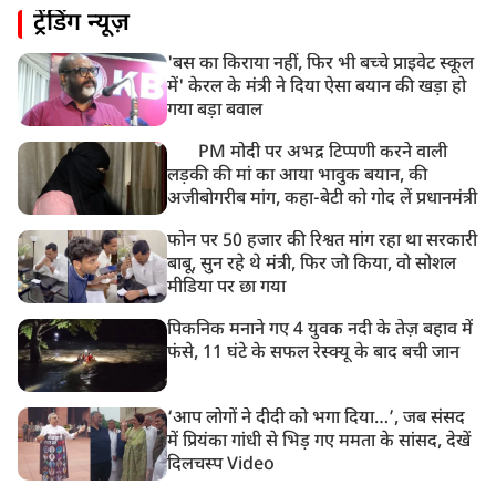
ट्रेंडिंग न्यूज़
पाकिस्तान के कब्जे वाले जम्मू और कश्मीर (PoJK) में हिंसा को
लेकर ब्रिटेन में प्रदर्शन
'बस का किराया नहीं, फिर भी बच्चे प्राइवेट स्कूल
8:50 AM
में' केरल के मंत्री ने दिया ऐसा बयान की खड़ा हो
बसपा के इकलौते विधायक उमाशंकर सिंह का देर रात निधन,
गया बड़ा बवाल
आज बलिया में होगा अंतिम संस्कार
PM मोदी पर अभद्र टिप्पणी करने वाली
लड़की की मां का आया भावुक बयान, की
अजीबोगरीब मांग, कहा-बेटी को गोद लें प्रधानमंत्री
फोन पर 50 हजार की रिश्वत मांग रहा था सरकारी
बाबू, सुन रहे थे मंत्री, फिर जो किया, वो सोशल
मीडिया पर छा गया
पिकनिक मनाने गए 4 युवक नदी के तेज़ बहाव में
फंसे, 11 घंटे के सफल रेस्क्यू के बाद बची जान
‘आप लोगों ने दीदी को भगा दिया…’, जब संसद
में प्रियंका गांधी से भिड़ गए ममता के सांसद, देखें
दिलचस्प Video