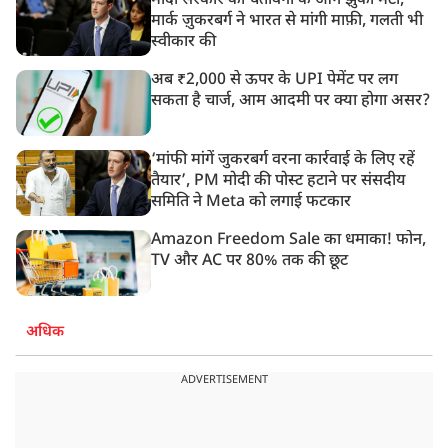
मोदी सरकार की चेतावनी के आगे झुका मेटा,
मार्क ज़ुकरबर्ग ने भारत से मांगी माफ़ी, गलती भी
स्वीकार की
अब ₹2,000 से ऊपर के UPI पेमेंट पर लग
सकता है चार्ज, आम आदमी पर क्या होगा असर?
‘मांफी मांगें जुकरबर्ग वरना कार्रवाई के लिए रहें
तैयार’, PM मोदी की पोस्ट हटाने पर संसदीय
समिति ने Meta को लगाई फटकार
Amazon Freedom Sale का धमाका! फोन,
TV और AC पर 80% तक की छूट
अधिक
ADVERTISEMENT