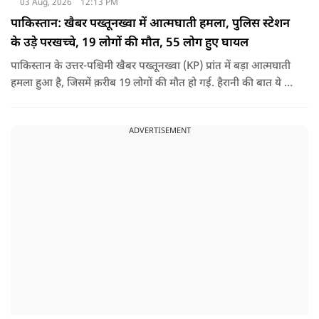
03 Aug, 2026
12:13 PM
पाकिस्तान: खैबर पख्तूनख्वा में आत्मघाती हमला, पुलिस स्टेशन
के उड़े परखच्चे, 19 लोगों की मौत, 55 लोग हुए घायल
पाकिस्तान के उत्तर-पश्चिमी खैबर पख्तूनख्वा (KP) प्रांत में बड़ा आत्मघाती
हमला हुआ है, जिसमें क़रीब 19 लोगों की मौत हो गई. हैरानी की बात ये है
धटना आतंकवाद विरोधी शांति रैली के दौरान हुई. कहा जा रहा है कि
इसमें क़रीब 55 लोग घायल हुए हैं.
ADVERTISEMENT