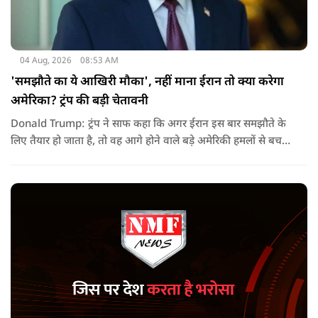
04 Aug, 2026
08:53 AM
'समझौते का ये आखिरी मौका', नहीं माना ईरान तो क्या करेगा
अमेरिका? ट्रंप की बड़ी चेतावनी
Donald Trump: ट्रंप ने साफ कहा कि अगर ईरान इस बार समझौते के
लिए तैयार हो जाता है, तो वह आगे होने वाले बड़े अमेरिकी हमलों से बच
सकता है. लेकिन अगर बातचीत बेनतिजा रही, तो अमेरिका और ज्यादा
सख्त कदम उठाने से पीछे नहीं हटेग.