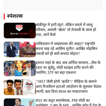
स्पेशल्स
बांकीपुर में हारी BJP, लेकिन सदमे में लालू
परिवार, असली ‘खेला’ तो तेजस्वी के साथ हो
गया, जानें कैसे
पाकिस्तान में तख्तापलट की आहट? राष्ट्रपति
बनना चाह रहे आसिम मुनीर! आखिर मोहसिन
नकवी को ही क्यों बनाया मोहरा?
इशरत जहां के बाद अब अर्पिता सरकार...जैश के
रडार पर सुवेंदु, मोदी स्टाइल टार्गेट करने की
प्लानिंग, STF का बड़ा एक्शन!
'1857 जैसी होगी 'क्रांति'!' मीडिया के सामने
आए रिजर्वेशन हटाओ आंदोलन के सूत्रधार वेदांश
त्यागी, बता दिया RHA का मास्टरप्लान
RSS का कट्टर स्वयंसेवक, PM मोदी का
भरोसेमंद, 5 बार के MP...आखिर कौन हैं देश के