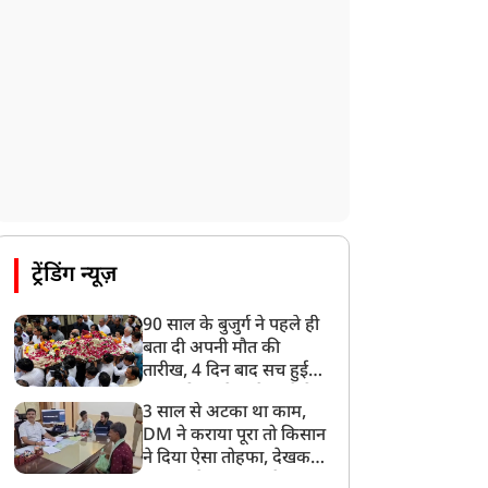
देशभर में आज से 'हर घर तिरंगा' अभियान,
सीएम योगी लखनऊ में करेंगे यात्रा का शुभारंभ
8:21 AM
गाज़ियाबाद में मुठभेड़, 3 ड्रग तस्कर गिरफ्तार,
21 किलो गांजा बरामद
ट्रेंडिंग न्यूज़
90 साल के बुजुर्ग ने पहले ही
बता दी अपनी मौत की
तारीख, 4 दिन बाद सच हुई
बात, परिवार ने गाजे-बाजे के
3 साल से अटका था काम,
साथ निकाली अंतिम यात्रा
DM ने कराया पूरा तो किसान
ने दिया ऐसा तोहफा, देखकर
अफसर ने कहा- इससे