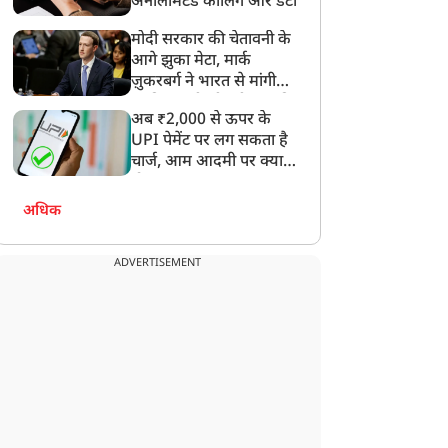
अनलिमिटेड कॉलिंग और डेटा
मोदी सरकार की चेतावनी के
आगे झुका मेटा, मार्क
ज़ुकरबर्ग ने भारत से मांगी
माफ़ी, गलती भी स्वीकार की
अब ₹2,000 से ऊपर के
ेट्रोल-डीजल महंगा, गिग
फिर बढ़े घरेलू LPG के दाम,
UPI पेमेंट पर लग सकता है
र्कर्स ने किया विरोध! 20
तेल कंपनियों ने की ₹29 की
चार्ज, आम आदमी पर क्या
ुपये/किलोमीटर की मांग, 5
बढ़ोतरी, दिल्ली में ₹942 हुई
होगा असर?
ंटे तक ऐप बंद
14.2 KG वाले सिलेंडर की
अधिक
कीमत
ADVERTISEMENT