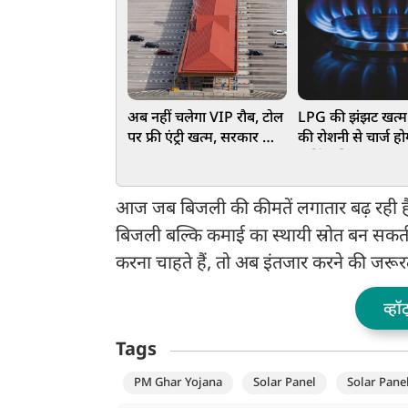
अब नहीं चलेगा VIP रौब, टोल
LPG की झंझट खत्म
पर फ्री एंट्री खत्म, सरकार का
की रोशनी से चार्ज हो
बड़ा कदम
कुकिंग सिस्टम, इस 
तकनीक को सिर्फ दिन 
नहीं रात में भी कर सक
आज जब बिजली की कीमतें लगातार बढ़ रही है
इस्तेमाल
बिजली बल्कि कमाई का स्थायी स्रोत बन सक
करना चाहते हैं, तो अब इंतजार करने की जरूरत
व्हॉ
Tags
PM Ghar Yojana
Solar Panel
Solar Pane