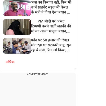
'बस का किराया नहीं, फिर भी
अनमोल कुछ नहीं
बच्चे प्राइवेट स्कूल में' केरल
के मंत्री ने दिया ऐसा बयान की
खड़ा हो गया बड़ा बवाल
PM मोदी पर अभद्र
टिप्पणी करने वाली लड़की की
मां का आया भावुक बयान,
की अजीबोगरीब मांग, कहा-
फोन पर 50 हजार की रिश्वत
बेटी को गोद लें प्रधानमंत्री
मांग रहा था सरकारी बाबू, सुन
रहे थे मंत्री, फिर जो किया, वो
सोशल मीडिया पर छा गया
अधिक
ADVERTISEMENT