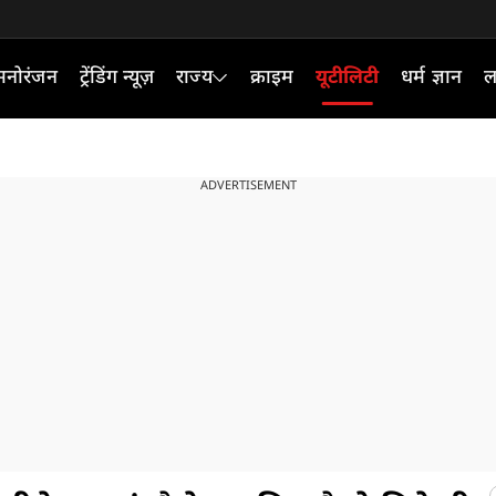
मनोरंजन
ट्रेंडिंग न्यूज़
राज्य
क्राइम
यूटीलिटी
धर्म ज्ञान
ल
ADVERTISEMENT