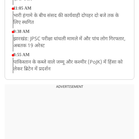
11:05 AM
भारी हंगामे के बीच संसद की कार्यवाही दोपहर दो बजे तक के
लिए स्थगित
9:38 AM
झारखंड: JPSC परीक्षा धांधली मामले में और पांच लोग गिरफ्तार,
अबतक 19 अरेस्ट
8:55 AM
पाकिस्तान के कब्जे वाले जम्मू और कश्मीर (PoJK) में हिंसा को
लेकर ब्रिटेन में प्रदर्शन
8:50 AM
बसपा के इकलौते विधायक उमाशंकर सिंह का देर रात निधन,
ADVERTISEMENT
आज बलिया में होगा अंतिम संस्कार
8:24 AM
मोहन भगवत मुंबई में Gen-Z और Gen Alpha से करेंगे
बातचीत