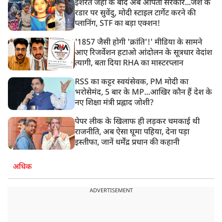
इशरत जहां के बाद अब अर्पिता सरकार...जैश के
रडार पर सुवेंदु, मोदी स्टाइल टार्गेट करने की
प्लानिंग, STF का बड़ा एक्शन!
'1857 जैसी होगी 'क्रांति'!' मीडिया के सामने
आए रिजर्वेशन हटाओ आंदोलन के सूत्रधार वेदांश
त्यागी, बता दिया RHA का मास्टरप्लान
RSS का कट्टर स्वयंसेवक, PM मोदी का
भरोसेमंद, 5 बार के MP...आखिर कौन हैं देश के
नए शिक्षा मंत्री प्रह्लाद जोशी?
पेपर लीक के खिलाफ ही लड़कर चमकाई थी
राजनीति, अब ऐसा घूमा पहिया, देना पड़ा
इस्तीफा, जानें धर्मेंद्र प्रधान की कहानी
अधिक
ADVERTISEMENT