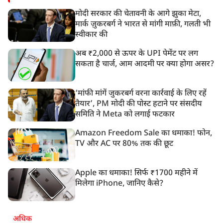
मोदी सरकार की चेतावनी के आगे झुका मेटा,
मार्क ज़ुकरबर्ग ने भारत से मांगी माफ़ी, गलती भी
स्वीकार की
अब ₹2,000 से ऊपर के UPI पेमेंट पर लग
सकता है चार्ज, आम आदमी पर क्या होगा असर?
‘मांफी मांगें जुकरबर्ग वरना कार्रवाई के लिए रहें
तैयार’, PM मोदी की पोस्ट हटाने पर संसदीय
समिति ने Meta को लगाई फटकार
Amazon Freedom Sale का धमाका! फोन,
TV और AC पर 80% तक की छूट
Apple का धमाका! सिर्फ ₹1700 महीने में
मिलेगा iPhone, जानिए कैसे?
अधिक