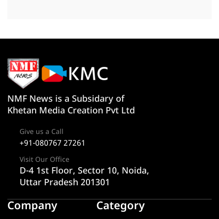
NMF News is a Subsidary of
Khetan Media Creation Pvt Ltd
Give us a Call
+91-080767 27261
Visit Our Office
D-4 1st Floor, Sector 10, Noida,
Uttar Pradesh 201301
Company
Category