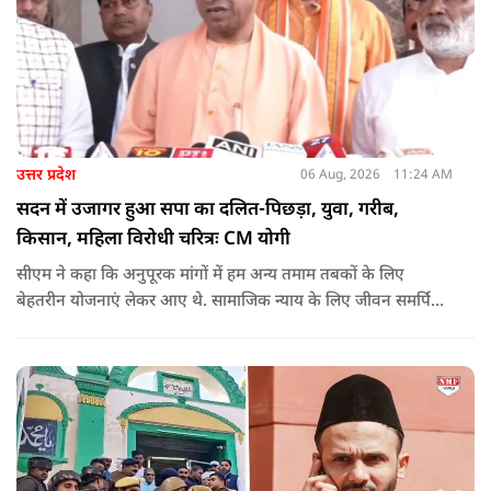
उत्तर प्रदेश
06 Aug, 2026
11:24 AM
सदन में उजागर हुआ सपा का दलित-पिछड़ा, युवा, गरीब,
किसान, महिला विरोधी चरित्रः CM योगी
सीएम ने कहा कि अनुपूरक मांगों में हम अन्य तमाम तबकों के लिए
बेहतरीन योजनाएं लेकर आए थे. सामाजिक न्याय के लिए जीवन समर्पित
करने वाले महापुरुष बाबा साहेब भीमराव आंबेडकर, महर्षि वाल्मीकि, संत
शिरोमणि रविदास, संत ज्योतिबा फुले, शाहूजी महाराज, लोकमाता
अहिल्या बाई होल्कर आदि की मूर्तियों पर छाजन, पार्क, बाउंड्रीवाल के
लिए हमने 407 करोड़ रुपये का प्रावधान किया है. यह बजट पास न हो,
इसके लिए समाजवादी पार्टी ने सदन की कार्यवाही को बाधित किया और
लगातार व्यवधान पैदा करने का प्रयास किया.