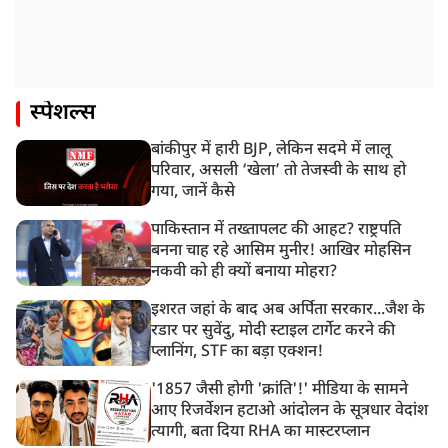
स्पेशल्स
बांकीपुर में हारी BJP, लेकिन सदमे में लालू
परिवार, असली ‘खेला’ तो तेजस्वी के साथ हो
गया, जानें कैसे
पाकिस्तान में तख्तापलट की आहट? राष्ट्रपति
बनना चाह रहे आसिम मुनीर! आखिर मोहसिन
नकवी को ही क्यों बनाया मोहरा?
इशरत जहां के बाद अब अर्पिता सरकार...जैश के
रडार पर सुवेंदु, मोदी स्टाइल टार्गेट करने की
प्लानिंग, STF का बड़ा एक्शन!
'1857 जैसी होगी 'क्रांति'!' मीडिया के सामने
आए रिजर्वेशन हटाओ आंदोलन के सूत्रधार वेदांश
त्यागी, बता दिया RHA का मास्टरप्लान