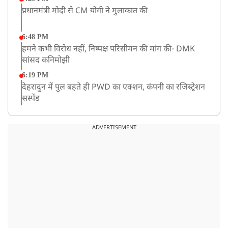
प्रधानमंत्री मोदी से CM योगी ने मुलाकात की
6:48 PM
हमने कभी विरोध नहीं, निष्पक्ष परिसीमन की मांग की- DMK
सांसद कनिमोझी
6:19 PM
देहरादुन में पुल बहते ही PWD का एक्शन, कंपनी का रजिस्ट्रेशन
सस्पेंड
3:09 PM
खराब मौसम की चेतावनी के कारण अमरनाथ यात्रा स्थगित
ADVERTISEMENT
2:51 PM
JPSC-JSSC को लेकर बेनतीजा रही सरकार और छात्रों के बीच
दूसरे दौर की बातचीत, आंदोलन तेज
1:55 PM
प्रयागराज पहुंचे राहुल गांधी, ‘छात्रों की गूंज’ कार्यक्रम में होंगे
शामिल
12:47 PM