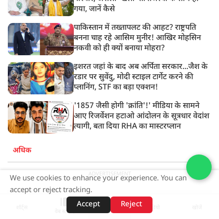
गया, जानें कैसे
पाकिस्तान में तख्तापलट की आहट? राष्ट्रपति
बनना चाह रहे आसिम मुनीर! आखिर मोहसिन
नकवी को ही क्यों बनाया मोहरा?
इशरत जहां के बाद अब अर्पिता सरकार...जैश के
रडार पर सुवेंदु, मोदी स्टाइल टार्गेट करने की
प्लानिंग, STF का बड़ा एक्शन!
'1857 जैसी होगी 'क्रांति'!' मीडिया के सामने
आए रिजर्वेशन हटाओ आंदोलन के सूत्रधार वेदांश
त्यागी, बता दिया RHA का मास्टरप्लान
अधिक
ADVERTISEMENT
We use cookies to enhance your experience. You can
accept or reject tracking.
Accept
Reject
शॉर्ट्स
होम
वीडियो
खोजें
वेब स्टोरीज़