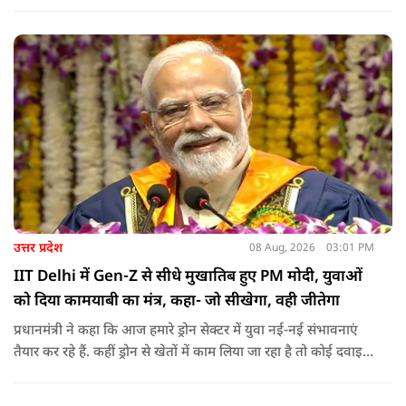
किलोमीटर पैदल यात्रा कर रहे शिवभक्त भक्ति, समर्पण, सामाजिक व
राष्ट्रीय एकता और समरसता का जीवंत उदाहरण प्रस्तुत कर रहे हैं. जात-
पात, क्षेत्र व प्रांत की सीमाओं से ऊपर उठकर उनकी हर श्वांस शिव के नाम
है.
उत्तर प्रदेश
08 Aug, 2026
03:01 PM
IIT Delhi में Gen-Z से सीधे मुखातिब हुए PM मोदी, युवाओं
को दिया कामयाबी का मंत्र, कहा- जो सीखेगा, वही जीतेगा
प्रधानमंत्री ने कहा कि आज हमारे ड्रोन सेक्टर में युवा नई-नई संभावनाएं
तैयार कर रहे हैं. कहीं ड्रोन से खेतों में काम लिया जा रहा है तो कोई दवाइयां
पहुंचा रहा है. ड्रोन देश की रक्षा-सुरक्षा में मदद कर रहा है और आज कहीं
कोई युवा कह रहा है कि फर्स्ट इन माइ ब्लडलाइन टू मेक ए ड्रोन.