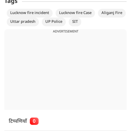
Tags
Lucknow fire incident
Lucknow fire Case
Aliganj Fire
Uttar pradesh
UP Police
SIT
ADVERTISEMENT
टिप्पणियाँ
0