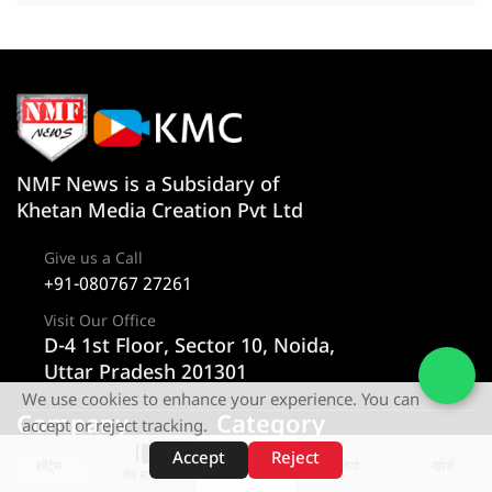
NMF News is a Subsidary of
Khetan Media Creation Pvt Ltd
Give us a Call
+91-080767 27261
Visit Our Office
D-4 1st Floor, Sector 10, Noida,
Uttar Pradesh 201301
We use cookies to enhance your experience. You can
Company
Category
accept or reject tracking.
Accept
Reject
शॉर्ट्स
होम
वीडियो
खोजें
About us
न्यूज
वेब स्टोरीज़