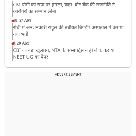
CM योगी का सपा पर हमला, कहा- वोट बैंक की राजनीति ने
कारीगरों का सम्मान छीना
10:57 AM
रांची में अनशनकारी राहुल की तबीयत बिगड़ी! अस्पताल में कराया
गया भर्ती
9:20 AM
CBI का बड़ा खुलासा, NTA के एक्सपर्ट्स ने ही लीक कराया
NEET-UG का पेपर
8:19 AM
उत्तराखंड: हरिद्वार में गंगा उफान पर, जलस्तर में बढ़ोतरी
ADVERTISEMENT
8:18 AM
UP: लखनऊ में चलती कार में लगी आग, युवक की जिंदा जलकर
मौत