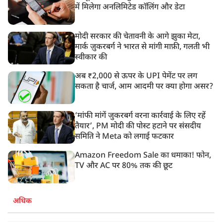
में मिलेगा अनलिमिटेड कॉलिंग और डेटा
मोदी सरकार की चेतावनी के आगे झुका मेटा,
मार्क ज़ुकरबर्ग ने भारत से मांगी माफ़ी, गलती भी
स्वीकार की
अब ₹2,000 से ऊपर के UPI पेमेंट पर लग
सकता है चार्ज, आम आदमी पर क्या होगा असर?
‘मांफी मांगें जुकरबर्ग वरना कार्रवाई के लिए रहें
तैयार’, PM मोदी की पोस्ट हटाने पर संसदीय
समिति ने Meta को लगाई फटकार
Amazon Freedom Sale का धमाका! फोन,
TV और AC पर 80% तक की छूट
अधिक