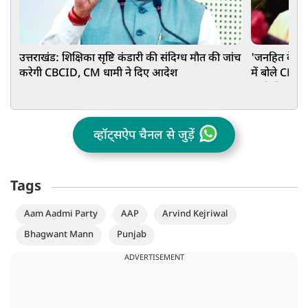
उत्तराखंड: शिक्षिका सृष्टि कंडारी की संदिग्ध मौत की जांच
'जनहित के हर म
करेगी CBCID, CM धामी ने दिए आदेश
में बोले CM य
चर्चा की अपी
व्हॉट्सऐप चैनल से जुड़ें
Tags
Aam Aadmi Party
AAP
Arvind Kejriwal
Bhagwant Mann
Punjab
ADVERTISEMENT