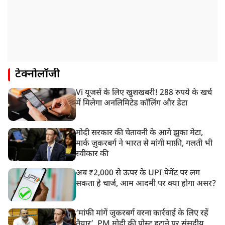
टेक्नोलॉजी
Vi यूजर्स के लिए खुशखबरी! 288 रुपये के खर्च
में मिलेगा अनलिमिटेड कॉलिंग और डेटा
मोदी सरकार की चेतावनी के आगे झुका मेटा,
मार्क ज़ुकरबर्ग ने भारत से मांगी माफ़ी, गलती भी
स्वीकार की
अब ₹2,000 से ऊपर के UPI पेमेंट पर लग
सकता है चार्ज, आम आदमी पर क्या होगा असर?
‘मांफी मांगें जुकरबर्ग वरना कार्रवाई के लिए रहें
तैयार’, PM मोदी की पोस्ट हटाने पर संसदीय