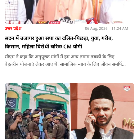
उत्तर प्रदेश
06 Aug, 2026
11:24 AM
सदन में उजागर हुआ सपा का दलित-पिछड़ा, युवा, गरीब,
किसान, महिला विरोधी चरित्रः CM योगी
सीएम ने कहा कि अनुपूरक मांगों में हम अन्य तमाम तबकों के लिए
बेहतरीन योजनाएं लेकर आए थे. सामाजिक न्याय के लिए जीवन समर्पित
करने वाले महापुरुष बाबा साहेब भीमराव आंबेडकर, महर्षि वाल्मीकि, संत
शिरोमणि रविदास, संत ज्योतिबा फुले, शाहूजी महाराज, लोकमाता
अहिल्या बाई होल्कर आदि की मूर्तियों पर छाजन, पार्क, बाउंड्रीवाल के
लिए हमने 407 करोड़ रुपये का प्रावधान किया है. यह बजट पास न हो,
इसके लिए समाजवादी पार्टी ने सदन की कार्यवाही को बाधित किया और
लगातार व्यवधान पैदा करने का प्रयास किया.