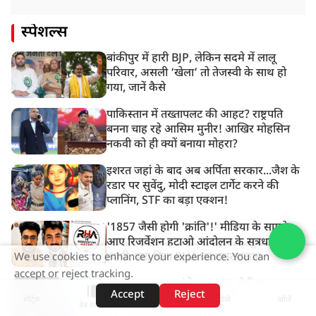
स्पेशल्स
बांकीपुर में हारी BJP, लेकिन सदमे में लालू
परिवार, असली ‘खेला’ तो तेजस्वी के साथ हो
गया, जानें कैसे
पाकिस्तान में तख्तापलट की आहट? राष्ट्रपति
बनना चाह रहे आसिम मुनीर! आखिर मोहसिन
नकवी को ही क्यों बनाया मोहरा?
इशरत जहां के बाद अब अर्पिता सरकार...जैश के
रडार पर सुवेंदु, मोदी स्टाइल टार्गेट करने की
प्लानिंग, STF का बड़ा एक्शन!
'1857 जैसी होगी 'क्रांति'!' मीडिया के सामने
आए रिजर्वेशन हटाओ आंदोलन के सूत्रधार वेदांश
त्यागी, बता दिया RHA का मास्टरप्लान
We use cookies to enhance your experience. You can
accept or reject tracking.
RSS का कट्टर स्वयंसेवक, PM मोदी का
Accept
Reject
भरोसेमंद, 5 बार के MP...आखिर कौन हैं देश के
शॉर्ट्स
होम
वीडियो
खोजें
वेब स्टोरीज़
नए शिक्षा मंत्री प्रह्लाद जोशी?