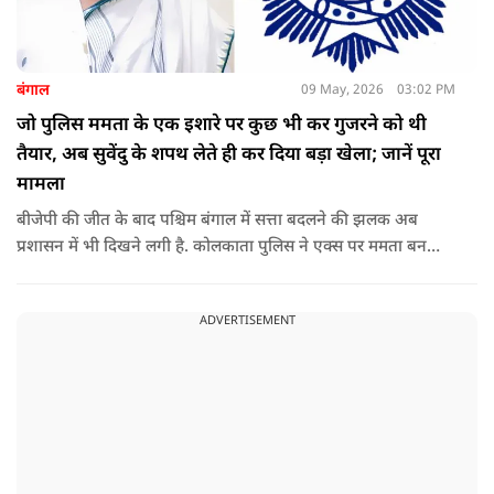
बंगाल
09 May, 2026
03:02 PM
जो पुलिस ममता के एक इशारे पर कुछ भी कर गुजरने को थी
तैयार, अब सुवेंदु के शपथ लेते ही कर दिया बड़ा खेला; जानें पूरा
मामला
बीजेपी की जीत के बाद पश्चिम बंगाल में सत्ता बदलने की झलक अब
प्रशासन में भी दिखने लगी है. कोलकाता पुलिस ने एक्स पर ममता बनर्जी
और अभिषेक बनर्जी को अनफॉलो कर नरेंद्र मोदी और अमित शाह को
फॉलो करना शुरू कर दिया है, जिसे बदलते राजनीतिक समीकरणों का बड़ा
ADVERTISEMENT
संकेत माना जा रहा है.