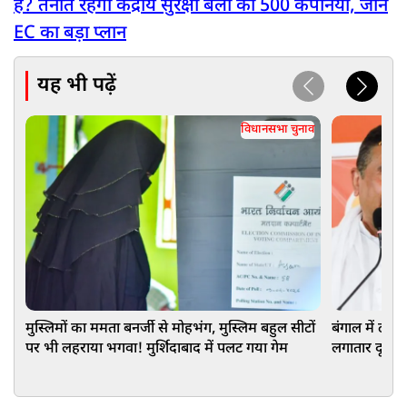
है? तैनात रहेंगी केंद्रीय सुरक्षा बलों की 500 कंपनियां, जानें
EC का बड़ा प्लान
यह भी पढ़ें
विधानसभा चुनाव
मुस्लिमों का ममता बनर्जी से मोहभंग, मुस्लिम बहुल सीटों
बंगाल में ढह ग
पर भी लहराया भगवा! मुर्शिदाबाद में पलट गया गेम
लगातार दूसरी 
15,105 वोटों 