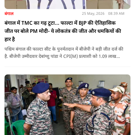
बंगाल
25 May, 2026
08:39 AM
बंगाल में TMC का गढ़ टूटा... फाल्टा में BJP की ऐतिहासिक
जीत पर बोले PM मोदी- ये लोकतंत्र की जीत और धमकियों की
हार है
पश्चिम बंगाल की फाल्टा सीट के पुनर्मतदान में बीजेपी ने बड़ी जीत दर्ज की
है. बीजेपी उम्मीदवार देबांग्शु पांडा ने CPI(M) प्रत्याशी को 1.09 लाख
वोटों से हराया, जबकि TMC चौथे स्थान पर रही. पीएम मोदी ने इसे
लोकतंत्र की जीत बताया है.