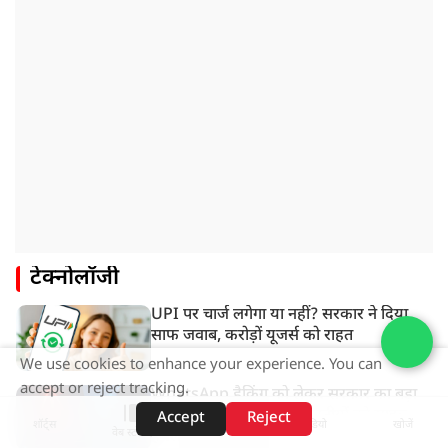
टेक्नोलॉजी
UPI पर चार्ज लगेगा या नहीं? सरकार ने दिया
साफ जवाब, करोड़ों यूजर्स को राहत
We use cookies to enhance your experience. You can
accept or reject tracking.
WhatsApp हैकिंग को लेकर सरकार का बड़ा
अलर्ट, 10,000 से ज्यादा भारतीयों को साइबर
Accept
Reject
शॉर्ट्स
होम
वीडियो
खोजें
वेब स्टोरीज़
हमले से बचाया गया