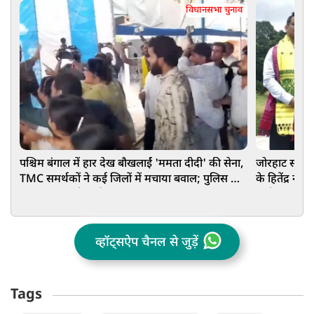
विधानसभा चुनाव
पश्चिम बंगाल में हार देख बौखलाईं 'ममता दीदी' की सेना,
जोरहाट सीट पर
TMC समर्थकों ने कई जिलों में मचाया बवाल; पुलिस को
के हितेंद्र न
करना पड़ा लाठीचार्ज
कांग्रेस का पत
व्हॉट्सऐप चैनल से जुड़ें
Tags