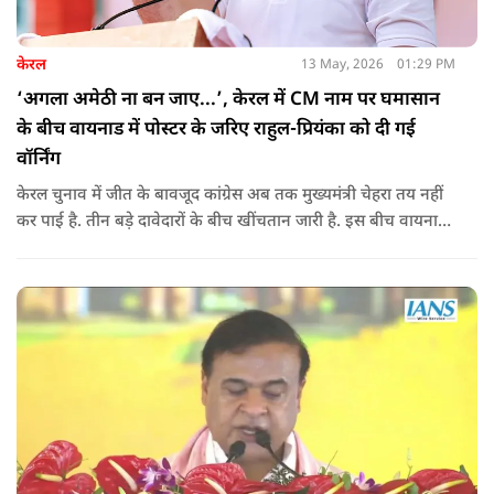
केरल
13 May, 2026
01:29 PM
‘अगला अमेठी ना बन जाए...’, केरल में CM नाम पर घमासान
के बीच वायनाड में पोस्टर के जरिए राहुल-प्रियंका को दी गई
वॉर्निंग
केरल चुनाव में जीत के बावजूद कांग्रेस अब तक मुख्यमंत्री चेहरा तय नहीं
कर पाई है. तीन बड़े दावेदारों के बीच खींचतान जारी है. इस बीच वायनाड
में राहुल गांधी और प्रियंका गांधी के खिलाफ पोस्टर लगने से राजनीतिक
तनाव और बढ़ गया है.