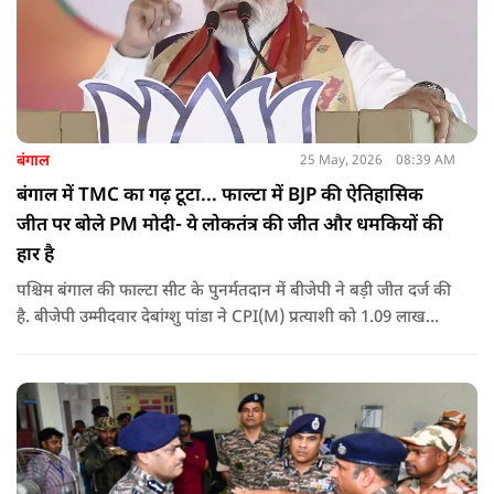
बंगाल
25 May, 2026
08:39 AM
बंगाल में TMC का गढ़ टूटा... फाल्टा में BJP की ऐतिहासिक
जीत पर बोले PM मोदी- ये लोकतंत्र की जीत और धमकियों की
हार है
पश्चिम बंगाल की फाल्टा सीट के पुनर्मतदान में बीजेपी ने बड़ी जीत दर्ज की
है. बीजेपी उम्मीदवार देबांग्शु पांडा ने CPI(M) प्रत्याशी को 1.09 लाख
वोटों से हराया, जबकि TMC चौथे स्थान पर रही. पीएम मोदी ने इसे
लोकतंत्र की जीत बताया है.