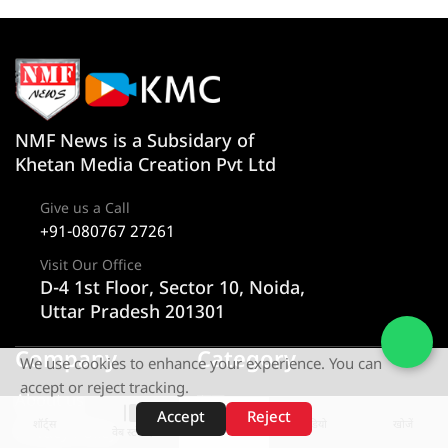
NMF News is a Subsidary of
Khetan Media Creation Pvt Ltd
Give us a Call
+91-080767 27261
Visit Our Office
D-4 1st Floor, Sector 10, Noida,
Uttar Pradesh 201301
Company
Category
We use cookies to enhance your experience. You can
accept or reject tracking.
About us
न्यूज
Accept
Reject
शॉर्ट्स
होम
वीडियो
खोजें
Privacy Policy
राज्य
वेब स्टोरीज़