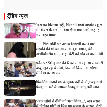
ट्रेंडिंग न्यूज़
'बस का किराया नहीं, फिर भी बच्चे प्राइवेट स्कूल
में' केरल के मंत्री ने दिया ऐसा बयान की खड़ा हो
गया बड़ा बवाल
PM मोदी पर अभद्र टिप्पणी करने वाली
लड़की की मां का आया भावुक बयान, की
अजीबोगरीब मांग, कहा-बेटी को गोद लें प्रधानमंत्री
फोन पर 50 हजार की रिश्वत मांग रहा था सरकारी
बाबू, सुन रहे थे मंत्री, फिर जो किया, वो सोशल
मीडिया पर छा गया
पिकनिक मनाने गए 4 युवक नदी के तेज़ बहाव में
फंसे, 11 घंटे के सफल रेस्क्यू के बाद बची जान
‘आप लोगों ने दीदी को भगा दिया…’, जब संसद
में प्रियंका गांधी से भिड़ गए ममता के सांसद, देखें