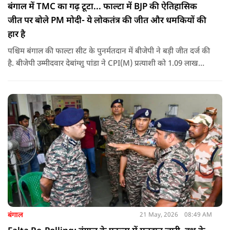
बंगाल में TMC का गढ़ टूटा... फाल्टा में BJP की ऐतिहासिक
जीत पर बोले PM मोदी- ये लोकतंत्र की जीत और धमकियों की
हार है
पश्चिम बंगाल की फाल्टा सीट के पुनर्मतदान में बीजेपी ने बड़ी जीत दर्ज की
है. बीजेपी उम्मीदवार देबांग्शु पांडा ने CPI(M) प्रत्याशी को 1.09 लाख
वोटों से हराया, जबकि TMC चौथे स्थान पर रही. पीएम मोदी ने इसे
लोकतंत्र की जीत बताया है.
बंगाल
21 May, 2026
08:49 AM