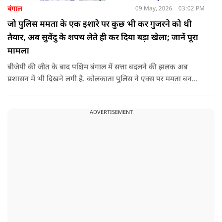
बंगाल
09 May, 2026
03:02 PM
जो पुलिस ममता के एक इशारे पर कुछ भी कर गुजरने को थी
तैयार, अब सुवेंदु के शपथ लेते ही कर दिया बड़ा खेला; जानें पूरा
मामला
बीजेपी की जीत के बाद पश्चिम बंगाल में सत्ता बदलने की झलक अब
प्रशासन में भी दिखने लगी है. कोलकाता पुलिस ने एक्स पर ममता बनर्जी
और अभिषेक बनर्जी को अनफॉलो कर नरेंद्र मोदी और अमित शाह को
फॉलो करना शुरू कर दिया है, जिसे बदलते राजनीतिक समीकरणों का बड़ा
ADVERTISEMENT
संकेत माना जा रहा है.