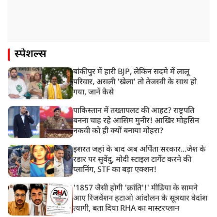
स्पेशल्स
बांकीपुर में हारी BJP, लेकिन सदमे में लालू
परिवार, असली ‘खेला’ तो तेजस्वी के साथ हो
गया, जानें कैसे
पाकिस्तान में तख्तापलट की आहट? राष्ट्रपति
बनना चाह रहे आसिम मुनीर! आखिर मोहसिन
नकवी को ही क्यों बनाया मोहरा?
इशरत जहां के बाद अब अर्पिता सरकार...जैश के
रडार पर सुवेंदु, मोदी स्टाइल टार्गेट करने की
प्लानिंग, STF का बड़ा एक्शन!
'1857 जैसी होगी 'क्रांति'!' मीडिया के सामने
आए रिजर्वेशन हटाओ आंदोलन के सूत्रधार वेदांश
त्यागी, बता दिया RHA का मास्टरप्लान