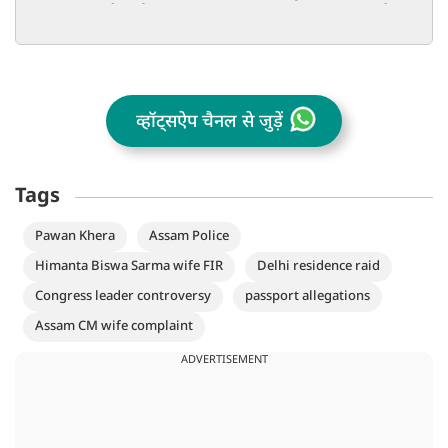
करना पड़ा लाठीचार्ज
कांग्रेस का पत
व्हॉट्सऐप चैनल से जुड़ें
Tags
Pawan Khera
Assam Police
Himanta Biswa Sarma wife FIR
Delhi residence raid
Congress leader controversy
passport allegations
Assam CM wife complaint
ADVERTISEMENT