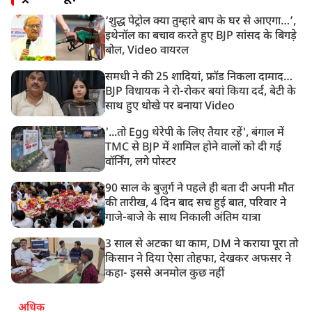
1200 से ज्यादा यात्राओं को मिली मंजूरी
‘शुद्ध पेट्रोल क्या तुम्हारे बाप के घर से आएगा…’,
10:39 AM
इथेनॉल का बचाव करते हुए BJP सांसद के बिगड़े
रांची में छात्रों का विधानसभा मार्च शुरू, BJP ने भी CM आवास
बोल, Video वायरल
घेरा
समधी ने की 25 शादियां, फ्रॉड निकला दामाद…
BJP विधायक ने रो-रोकर बयां किया दर्द, बेटी के
साथ हुए धोखे पर बनाया Video
'...तो Egg थेरेपी के लिए तैयार रहें', बंगाल में
TMC से BJP में शामिल होने वालों को दी गई
वॉर्निंग, लगे पोस्टर
90 साल के बुजुर्ग ने पहले ही बता दी अपनी मौत
की तारीख, 4 दिन बाद सच हुई बात, परिवार ने
गाजे-बाजे के साथ निकाली अंतिम यात्रा
3 साल से अटका था काम, DM ने कराया पूरा तो
किसान ने दिया ऐसा तोहफा, देखकर अफसर ने
कहा- इससे अनमोल कुछ नहीं
अधिक