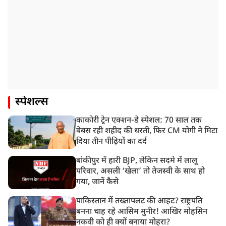
स्पेशल्स
काकोरी ट्रेन एक्शन-डे स्पेशल: 70 साल तक
बेबस रही शहीद की धरती, फिर CM योगी ने मिटा
दिया तीन पीढ़ियों का दर्द
बांकीपुर में हारी BJP, लेकिन सदमे में लालू
परिवार, असली ‘खेला’ तो तेजस्वी के साथ हो
गया, जानें कैसे
पाकिस्तान में तख्तापलट की आहट? राष्ट्रपति
बनना चाह रहे आसिम मुनीर! आखिर मोहसिन
नकवी को ही क्यों बनाया मोहरा?