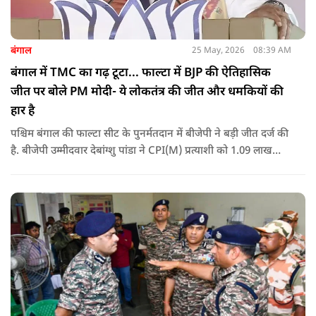
बंगाल
25 May, 2026
08:39 AM
बंगाल में TMC का गढ़ टूटा... फाल्टा में BJP की ऐतिहासिक
जीत पर बोले PM मोदी- ये लोकतंत्र की जीत और धमकियों की
हार है
पश्चिम बंगाल की फाल्टा सीट के पुनर्मतदान में बीजेपी ने बड़ी जीत दर्ज की
है. बीजेपी उम्मीदवार देबांग्शु पांडा ने CPI(M) प्रत्याशी को 1.09 लाख
वोटों से हराया, जबकि TMC चौथे स्थान पर रही. पीएम मोदी ने इसे
लोकतंत्र की जीत बताया है.