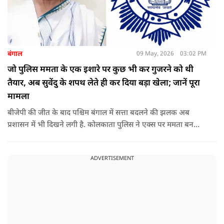
बंगाल
09 May, 2026
03:02 PM
जो पुलिस ममता के एक इशारे पर कुछ भी कर गुजरने को थी
तैयार, अब सुवेंदु के शपथ लेते ही कर दिया बड़ा खेला; जानें पूरा
मामला
बीजेपी की जीत के बाद पश्चिम बंगाल में सत्ता बदलने की झलक अब
प्रशासन में भी दिखने लगी है. कोलकाता पुलिस ने एक्स पर ममता बनर्जी
और अभिषेक बनर्जी को अनफॉलो कर नरेंद्र मोदी और अमित शाह को
फॉलो करना शुरू कर दिया है, जिसे बदलते राजनीतिक समीकरणों का बड़ा
ADVERTISEMENT
संकेत माना जा रहा है.