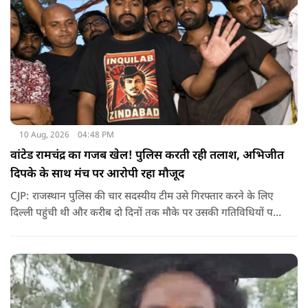
10 Aug, 2026
04:48 PM
वांटेड रामचंद्र का गजब खेल! पुलिस करती रही तलाश, अभिजीत
दिपके के साथ मंच पर आरोपी रहा मौजूद
CJP: राजस्थान पुलिस की चार सदस्यीय टीम उसे गिरफ्तार करने के लिए
दिल्ली पहुंची थी और करीब दो दिनों तक मौके पर उसकी गतिविधियों पर
नजर रखती रही, लेकिन पुलिस को ऐसा मौका नहीं मिल पाया जब वह भीड़
और मंच से अलग हो और टीम उसे सुरक्षित तरीके से हिरासत में ले सके.