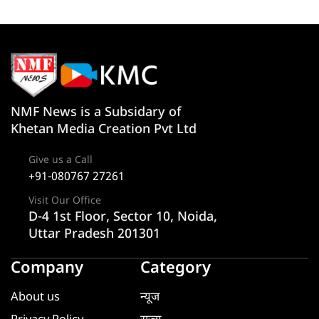
NMF News is a Subsidary of
Khetan Media Creation Pvt Ltd
Give us a Call
+91-080767 27261
Visit Our Office
D-4 1st Floor, Sector 10, Noida,
Uttar Pradesh 201301
Company
Category
About us
न्यूज