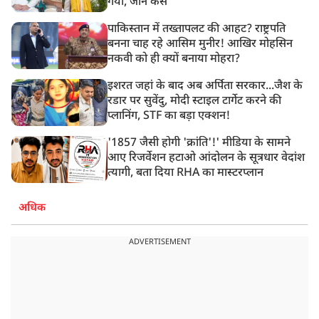
गया, जानें कैसे
पाकिस्तान में तख्तापलट की आहट? राष्ट्रपति
बनना चाह रहे आसिम मुनीर! आखिर मोहसिन
नकवी को ही क्यों बनाया मोहरा?
इशरत जहां के बाद अब अर्पिता सरकार...जैश के
रडार पर सुवेंदु, मोदी स्टाइल टार्गेट करने की
प्लानिंग, STF का बड़ा एक्शन!
'1857 जैसी होगी 'क्रांति'!' मीडिया के सामने
आए रिजर्वेशन हटाओ आंदोलन के सूत्रधार वेदांश
त्यागी, बता दिया RHA का मास्टरप्लान
अधिक
ADVERTISEMENT