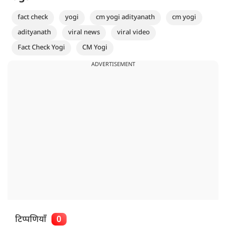
fact check
yogi
cm yogi adityanath
cm yogi
adityanath
viral news
viral video
Fact Check Yogi
CM Yogi
ADVERTISEMENT
टिप्पणियाँ
0