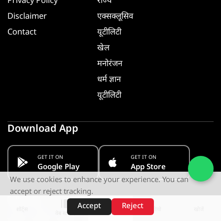
Privacy Policy
राज्य
Disclaimer
एक्सक्लूसिव
Contact
यूटीलिटी
खेल
मनोरंजन
धर्म ज्ञान
यूटीलिटी
Download App
GET IT ON
GET IT ON
Google Play
App Store
We use cookies to enhance your experience. You can
accept or reject tracking.
Follow us
Accept
Reject
शॉर्ट्स
होम
वीडियो
खोजें
वेब स्टोरीज़