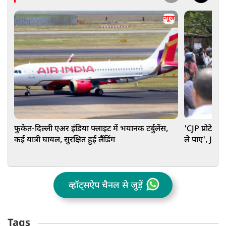
न्यूज
फुकेत-दिल्ली एअर इंडिया फ्लाइट में भयानक टर्बुलेंस,
'CJP प्रोटेस्ट
कई यात्री घायल, सुरक्षित हुई लैंडिंग
ले पाए', JNU 
मीडिया पर मचा
व्हॉट्सऐप चैनल से जुड़ें
Tags