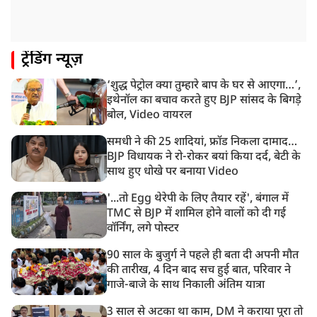
रांची प्रदर्शन: विधानसभा के बेहद करीब पहुंचे छात्र, वाटर कैनन
का हुआ इस्तेमाल
12:18 PM
ट्रेंडिंग न्यूज़
झारखंड विधानसभा के करीब पहुंचे छात्र प्रदर्शनकारी, तार वाले
बैरिकेड उखाड़े
‘शुद्ध पेट्रोल क्या तुम्हारे बाप के घर से आएगा…’,
11:24 AM
इथेनॉल का बचाव करते हुए BJP सांसद के बिगड़े
दिल्ली में AAP विधायक अजय दत्त के दक्षिणपुरी स्थित दफ़्तर के
बोल, Video वायरल
बाहर BJP का प्रदर्शन
समधी ने की 25 शादियां, फ्रॉड निकला दामाद…
BJP विधायक ने रो-रोकर बयां किया दर्द, बेटी के
साथ हुए धोखे पर बनाया Video
'...तो Egg थेरेपी के लिए तैयार रहें', बंगाल में
TMC से BJP में शामिल होने वालों को दी गई
वॉर्निंग, लगे पोस्टर
90 साल के बुजुर्ग ने पहले ही बता दी अपनी मौत
की तारीख, 4 दिन बाद सच हुई बात, परिवार ने
गाजे-बाजे के साथ निकाली अंतिम यात्रा
3 साल से अटका था काम, DM ने कराया पूरा तो