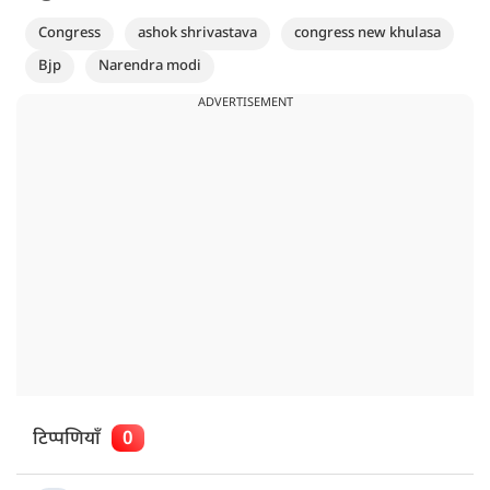
Congress
ashok shrivastava
congress new khulasa
Bjp
Narendra modi
ADVERTISEMENT
टिप्पणियाँ
0