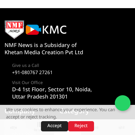
NMF News is a Subsidary of
Khetan Media Creation Pvt Ltd
Give us a Call
+91-080767 27261
Visit Our Office
D-4 1st Floor, Sector 10, Noida,
Uttar Pradesh 201301
Company
Category
We use cookies to enhance your experience. You can
accept or reject tracking.
About us
न्यूज
Accept
Reject
शॉर्ट्स
होम
वीडियो
खोजें
वेब स्टोरीज़
Privacy Policy
राज्य