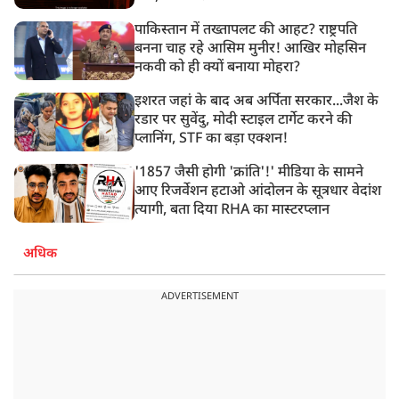
पाकिस्तान में तख्तापलट की आहट? राष्ट्रपति
बनना चाह रहे आसिम मुनीर! आखिर मोहसिन
नकवी को ही क्यों बनाया मोहरा?
इशरत जहां के बाद अब अर्पिता सरकार...जैश के
रडार पर सुवेंदु, मोदी स्टाइल टार्गेट करने की
प्लानिंग, STF का बड़ा एक्शन!
'1857 जैसी होगी 'क्रांति'!' मीडिया के सामने
आए रिजर्वेशन हटाओ आंदोलन के सूत्रधार वेदांश
त्यागी, बता दिया RHA का मास्टरप्लान
अधिक
ADVERTISEMENT