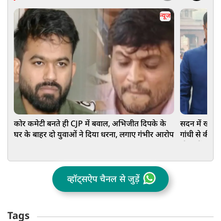
न्यूज
कोर कमेटी बनते ही CJP में बवाल, अभिजीत दिपके के
सदन में खत्म 
घर के बाहर दो युवाओं ने दिया धरना, लगाए गंभीर आरोप
गांधी से की बात
मौका दें
व्हॉट्सऐप चैनल से जुड़ें
Tags