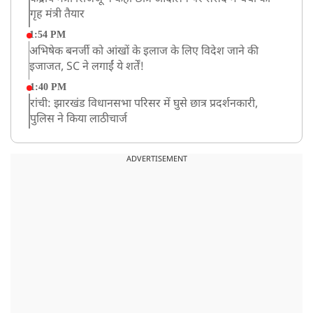
गृह मंत्री तैयार
1:54 PM
अभिषेक बनर्जी को आंखों के इलाज के लिए विदेश जाने की
इजाजत, SC ने लगाईं ये शर्तें!
1:40 PM
रांची: झारखंड विधानसभा परिसर में घुसे छात्र प्रदर्शनकारी,
पुलिस ने किया लाठीचार्ज
1:33 PM
संसद में फिर हंगामा, कार्यवाही स्थगित, नहीं चल सका प्रश्नकाल
ADVERTISEMENT
12:43 PM
रांची प्रदर्शन: विधानसभा के बेहद करीब पहुंचे छात्र, वाटर कैनन
का हुआ इस्तेमाल
12:18 PM
झारखंड विधानसभा के करीब पहुंचे छात्र प्रदर्शनकारी, तार वाले
बैरिकेड उखाड़े
11:24 AM