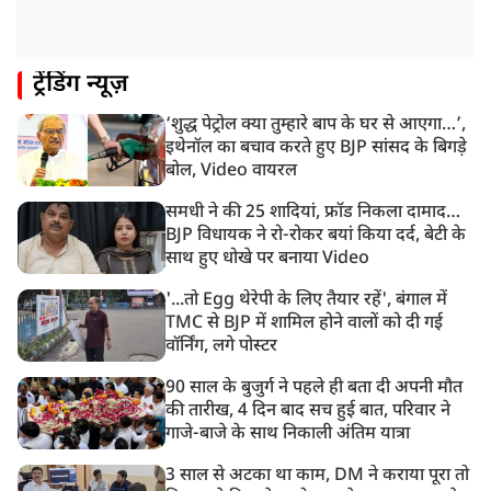
दिल्ली में AAP विधायक अजय दत्त के दक्षिणपुरी स्थित दफ़्तर के
बाहर BJP का प्रदर्शन
11:21 AM
ट्रेंडिंग न्यूज़
गुजरात में आज से होती तिरंगा यात्रा की शुरुआत, शासन से
1200 से ज्यादा यात्राओं को मिली मंजूरी
‘शुद्ध पेट्रोल क्या तुम्हारे बाप के घर से आएगा…’,
10:39 AM
इथेनॉल का बचाव करते हुए BJP सांसद के बिगड़े
रांची में छात्रों का विधानसभा मार्च शुरू, BJP ने भी CM आवास
बोल, Video वायरल
घेरा
समधी ने की 25 शादियां, फ्रॉड निकला दामाद…
BJP विधायक ने रो-रोकर बयां किया दर्द, बेटी के
साथ हुए धोखे पर बनाया Video
'...तो Egg थेरेपी के लिए तैयार रहें', बंगाल में
TMC से BJP में शामिल होने वालों को दी गई
वॉर्निंग, लगे पोस्टर
90 साल के बुजुर्ग ने पहले ही बता दी अपनी मौत
की तारीख, 4 दिन बाद सच हुई बात, परिवार ने
गाजे-बाजे के साथ निकाली अंतिम यात्रा
3 साल से अटका था काम, DM ने कराया पूरा तो