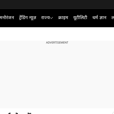
मनोरंजन
ट्रेंडिंग न्यूज़
राज्य
क्राइम
यूटीलिटी
धर्म ज्ञान
ल
ADVERTISEMENT