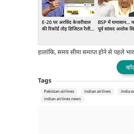
E-20 पर अरविंद केजरीवाल
BSP में घमासान… म
की रिकॉर्ड तोड़ डिजिटल रैली,
पूर्व सांसद अशोक सिद
7 लाख लोगों ने Live देखा
हमेशा के लिए किया पा
टाउनहॉल, 4 अगस्त को PM
OUT, ये है वजह
आवास तक मार्च का ऐलान
हालांकि, समय सीमा समाप्त होने से पहले भारत
व्हॉ
Tags
Pakistan airlines
indian airlines
india e
indian airlines news