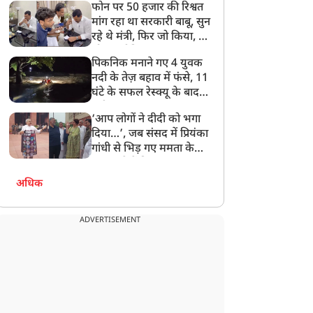
फोन पर 50 हजार की रिश्वत
बेटी को गोद लें प्रधानमंत्री
मांग रहा था सरकारी बाबू, सुन
रहे थे मंत्री, फिर जो किया, वो
सोशल मीडिया पर छा गया
पिकनिक मनाने गए 4 युवक
नदी के तेज़ बहाव में फंसे, 11
घंटे के सफल रेस्क्यू के बाद
बची जान
‘आप लोगों ने दीदी को भगा
दिया…’, जब संसद में प्रियंका
गांधी से भिड़ गए ममता के
सांसद, देखें दिलचस्प Video
अधिक
ADVERTISEMENT