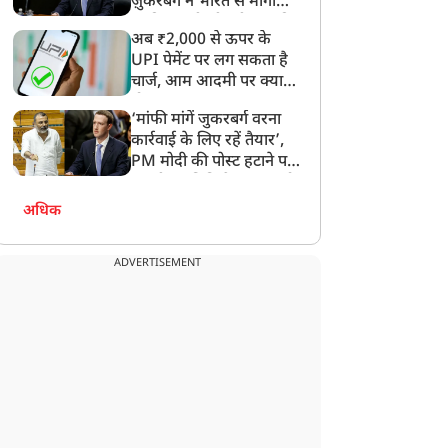
ज़ुकरबर्ग ने भारत से मांगी
माफ़ी, गलती भी स्वीकार की
अब ₹2,000 से ऊपर के
UPI पेमेंट पर लग सकता है
चार्ज, आम आदमी पर क्या
होगा असर?
‘मांफी मांगें जुकरबर्ग वरना
कार्रवाई के लिए रहें तैयार’,
PM मोदी की पोस्ट हटाने पर
संसदीय समिति ने Meta को
लगाई फटकार
अधिक
ADVERTISEMENT
न्यूज
न्यूज