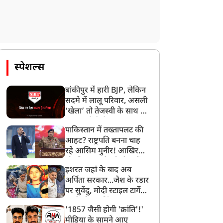
ंतर-मंतर पर इस्तीफा लहराने
ओडिशा में BJP सरकार ने
ाले सिपाही शेर सिंह की गई
डालमिया सीमेंट के लिए जबरन
ौकरी, पुलिस ने किया बर्खास्त
छीन ली आदिवासियों से 950
स्पेशल्स
एकड़ जमीन, AAP सांसद
संजय सिंह का बड़ा आरोप
बांकीपुर में हारी BJP, लेकिन
सदमे में लालू परिवार, असली
‘खेला’ तो तेजस्वी के साथ हो
गया, जानें कैसे
पाकिस्तान में तख्तापलट की
आहट? राष्ट्रपति बनना चाह
रहे आसिम मुनीर! आखिर
मोहसिन नकवी को ही क्यों
इशरत जहां के बाद अब
बनाया मोहरा?
अर्पिता सरकार...जैश के रडार
पर सुवेंदु, मोदी स्टाइल टार्गेट
करने की प्लानिंग, STF का
'1857 जैसी होगी 'क्रांति'!'
बड़ा एक्शन!
मीडिया के सामने आए