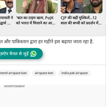
ायावती ने
'बात का टाइम खत्म, PoJK
CJP की बढ़ीं मुश्किलें...12
ज
्घार्थ को
को भारत में मिलाने का आ
साल की बच्ची को प्रदर्शन में
व
र्टी से
गया वक्त…', पाक फौज की
लाने पर Zero FIR की मांग,
न
बर्बर कार्रवाई के खिलाफ उठी
सौरभ-अभिजीत के खिलाफ
कश्मीर में आवाज
POCSO एक्ट में शिकायत!
 और पाकिस्तान द्वारा हर महीने इस बढ़ाया जाता रहा है.
ट्सऐप चैनल से जुड़ें
xtend airspace ban
airspace ban
india pak airspace
ADVERTISEMENT