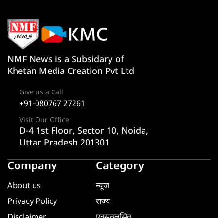
NMF News is a Subsidary of
Khetan Media Creation Pvt Ltd
Give us a Call
+91-080767 27261
Visit Our Office
D-4 1st Floor, Sector 10, Noida,
Uttar Pradesh 201301
Company
Category
About us
न्यूज
Privacy Policy
राज्य
Disclaimer
एक्सक्लूसिव