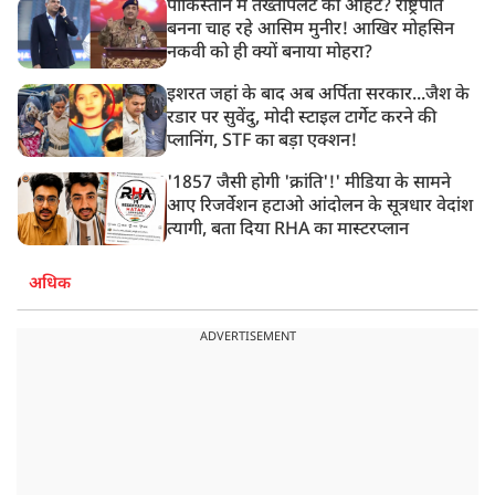
पाकिस्तान में तख्तापलट की आहट? राष्ट्रपति
बनना चाह रहे आसिम मुनीर! आखिर मोहसिन
नकवी को ही क्यों बनाया मोहरा?
इशरत जहां के बाद अब अर्पिता सरकार...जैश के
रडार पर सुवेंदु, मोदी स्टाइल टार्गेट करने की
प्लानिंग, STF का बड़ा एक्शन!
'1857 जैसी होगी 'क्रांति'!' मीडिया के सामने
आए रिजर्वेशन हटाओ आंदोलन के सूत्रधार वेदांश
त्यागी, बता दिया RHA का मास्टरप्लान
अधिक
ADVERTISEMENT