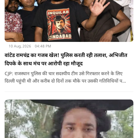
10 Aug, 2026
04:48 PM
वांटेड रामचंद्र का गजब खेल! पुलिस करती रही तलाश, अभिजीत
दिपके के साथ मंच पर आरोपी रहा मौजूद
CJP: राजस्थान पुलिस की चार सदस्यीय टीम उसे गिरफ्तार करने के लिए
दिल्ली पहुंची थी और करीब दो दिनों तक मौके पर उसकी गतिविधियों पर
नजर रखती रही, लेकिन पुलिस को ऐसा मौका नहीं मिल पाया जब वह भीड़
और मंच से अलग हो और टीम उसे सुरक्षित तरीके से हिरासत में ले सके.