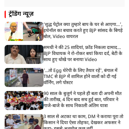
1:33 PM
ट्रेंडिंग न्यूज़
संसद में फिर हंगामा, कार्यवाही स्थगित, नहीं चल सका प्रश्नकाल
‘शुद्ध पेट्रोल क्या तुम्हारे बाप के घर से आएगा…’,
12:43 PM
इथेनॉल का बचाव करते हुए BJP सांसद के बिगड़े
रांची प्रदर्शन: विधानसभा के बेहद करीब पहुंचे छात्र, वाटर कैनन
बोल, Video वायरल
का हुआ इस्तेमाल
समधी ने की 25 शादियां, फ्रॉड निकला दामाद…
BJP विधायक ने रो-रोकर बयां किया दर्द, बेटी के
साथ हुए धोखे पर बनाया Video
'...तो Egg थेरेपी के लिए तैयार रहें', बंगाल में
TMC से BJP में शामिल होने वालों को दी गई
वॉर्निंग, लगे पोस्टर
90 साल के बुजुर्ग ने पहले ही बता दी अपनी मौत
की तारीख, 4 दिन बाद सच हुई बात, परिवार ने
गाजे-बाजे के साथ निकाली अंतिम यात्रा
3 साल से अटका था काम, DM ने कराया पूरा तो
किसान ने दिया ऐसा तोहफा, देखकर अफसर ने