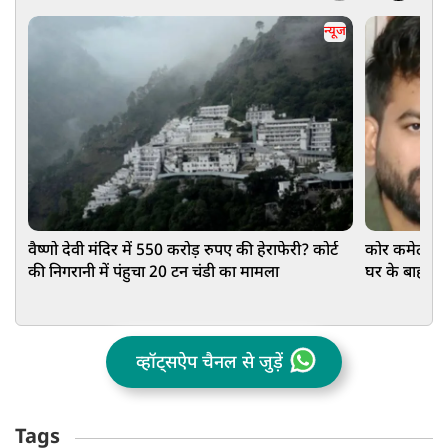
न्यूज
वैष्णो देवी मंदिर में 550 करोड़ रुपए की हेराफेरी? कोर्ट
कोर कमेटी बन
की निगरानी में पंहुचा 20 टन चंडी का मामला
घर के बाहर द
व्हॉट्सऐप चैनल से जुड़ें
Tags