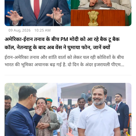
09 Aug, 2026
10:25 AM
अमेरिका-ईरान तनाव के बीच PM मोदी को आ रहे बैक टू बैक
कॉल, नेतन्याहू के बाद अब वेंस ने घुमाया फोन, जानें क्यों
ईरान-अमेरिका तनाव और शांति वार्ता को लेकर चल रही कोशिशों के बीच
भारत की भूमिका अचानक बढ़ गई है. दो दिन के अंदर इजरायली पीएम
नेतन्याहू और अमेरिकी उपराष्ट्रपति जेडी वेंस का पीएम मोदी का फोन
आया. इस दौरान रणनीतिक मुद्दों पर बात हुई.