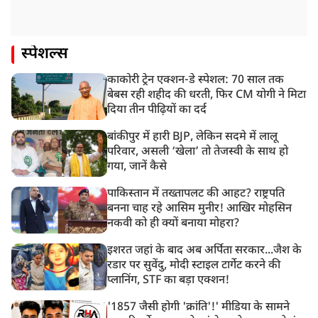
स्पेशल्स
काकोरी ट्रेन एक्शन-डे स्पेशल: 70 साल तक
बेबस रही शहीद की धरती, फिर CM योगी ने मिटा
दिया तीन पीढ़ियों का दर्द
बांकीपुर में हारी BJP, लेकिन सदमे में लालू
परिवार, असली ‘खेला’ तो तेजस्वी के साथ हो
गया, जानें कैसे
पाकिस्तान में तख्तापलट की आहट? राष्ट्रपति
बनना चाह रहे आसिम मुनीर! आखिर मोहसिन
नकवी को ही क्यों बनाया मोहरा?
इशरत जहां के बाद अब अर्पिता सरकार...जैश के
रडार पर सुवेंदु, मोदी स्टाइल टार्गेट करने की
प्लानिंग, STF का बड़ा एक्शन!
'1857 जैसी होगी 'क्रांति'!' मीडिया के सामने