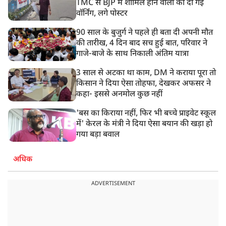
TMC से BJP में शामिल होने वालों को दी गई
वॉर्निंग, लगे पोस्टर
90 साल के बुजुर्ग ने पहले ही बता दी अपनी मौत
की तारीख, 4 दिन बाद सच हुई बात, परिवार ने
गाजे-बाजे के साथ निकाली अंतिम यात्रा
3 साल से अटका था काम, DM ने कराया पूरा तो
किसान ने दिया ऐसा तोहफा, देखकर अफसर ने
कहा- इससे अनमोल कुछ नहीं
'बस का किराया नहीं, फिर भी बच्चे प्राइवेट स्कूल
में' केरल के मंत्री ने दिया ऐसा बयान की खड़ा हो
गया बड़ा बवाल
अधिक
ADVERTISEMENT