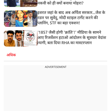
नकवी को ही क्यों बनाया मोहरा?
इशरत जहां के बाद अब अर्पिता सरकार...जैश के
रडार पर सुवेंदु, मोदी स्टाइल टार्गेट करने की
प्लानिंग, STF का बड़ा एक्शन!
'1857 जैसी होगी 'क्रांति'!' मीडिया के सामने
आए रिजर्वेशन हटाओ आंदोलन के सूत्रधार वेदांश
त्यागी, बता दिया RHA का मास्टरप्लान
अधिक
ADVERTISEMENT