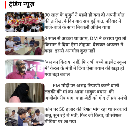
ट्रेंडिंग न्यूज़
असम बाढ़: 13 जिलों में 15 लाख से ज्यादा लोग प्रभावित, मृतकों
की संख्या 98 तक पहुंची
90 साल के बुजुर्ग ने पहले ही बता दी अपनी मौत
10:21 AM
की तारीख, 4 दिन बाद सच हुई बात, परिवार ने
हिमाचल के चंबा में बड़ा सड़क हादसा, 7 यात्रियों की मौत; 11
गाजे-बाजे के साथ निकाली अंतिम यात्रा
घायल
3 साल से अटका था काम, DM ने कराया पूरा तो
किसान ने दिया ऐसा तोहफा, देखकर अफसर ने
कहा- इससे अनमोल कुछ नहीं
'बस का किराया नहीं, फिर भी बच्चे प्राइवेट स्कूल
में' केरल के मंत्री ने दिया ऐसा बयान की खड़ा हो
गया बड़ा बवाल
PM मोदी पर अभद्र टिप्पणी करने वाली
लड़की की मां का आया भावुक बयान, की
अजीबोगरीब मांग, कहा-बेटी को गोद लें प्रधानमंत्री
फोन पर 50 हजार की रिश्वत मांग रहा था सरकारी
बाबू, सुन रहे थे मंत्री, फिर जो किया, वो सोशल
मीडिया पर छा गया