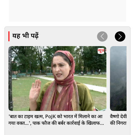
यह भी पढ़ें
न्यूज
'बात का टाइम खत्म, PoJK को भारत में मिलाने का आ
वैष्णो देवी मं
गया वक्त…', पाक फौज की बर्बर कार्रवाई के खिलाफ
की निगरानी मे
उठी कश्मीर में आवाज