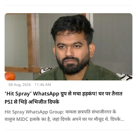
08 Aug, 2026
11:46 AM
‘Hit Spray’ WhatsApp ग्रुप से मचा हड़कंप! घर पर तैनात
PSI से भिड़े अभिजीत दिपके
Hit Spray WhatsApp Group: मामला छत्रपति संभाजीनगर के
वालुज MIDC इलाके का है, जहां दिपके अपने घर पर मौजूद थे. दिपके
का आरोप है कि सुरक्षा के लिए तैनात PSI उनसे मिलने आने वाले लोगों
को रोक रहे थे और उनके साथ ठीक तरीके से पेश नहीं आ रहे थे. इसी बात