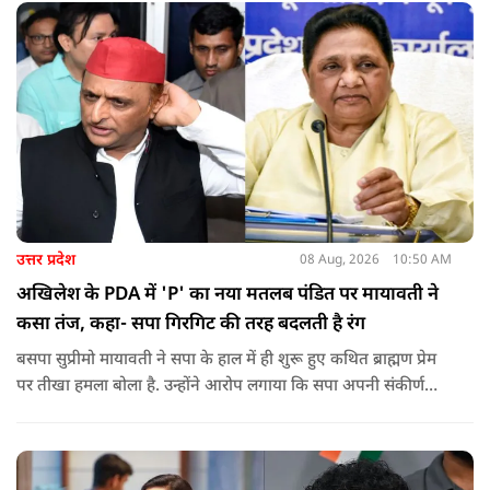
को लेकर दिपके की पुलिस अधिकारी से तीखी बहस हो गई.
उत्तर प्रदेश
08 Aug, 2026
10:50 AM
अखिलेश के PDA में 'P' का नया मतलब पंडित पर मायावती ने
कसा तंज, कहा- सपा गिरगिट की तरह बदलती है रंग
बसपा सुप्रीमो मायावती ने सपा के हाल में ही शुरू हुए कथित ब्राह्मण प्रेम
पर तीखा हमला बोला है. उन्होंने आरोप लगाया कि सपा अपनी संकीर्ण
जातिवादी राजनीति और चुनावी स्वार्थ के चलते समय-समय पर अपना
राजनीतिक रंग बदलती रही है.