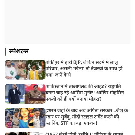
स्पेशल्स
बांकीपुर में हारी BJP, लेकिन सदमे में लालू
परिवार, असली ‘खेला’ तो तेजस्वी के साथ हो
गया, जानें कैसे
पाकिस्तान में तख्तापलट की आहट? राष्ट्रपति
बनना चाह रहे आसिम मुनीर! आखिर मोहसिन
नकवी को ही क्यों बनाया मोहरा?
इशरत जहां के बाद अब अर्पिता सरकार...जैश के
रडार पर सुवेंदु, मोदी स्टाइल टार्गेट करने की
प्लानिंग, STF का बड़ा एक्शन!