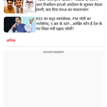
'1857 जैसी होगी 'क्रांति'!' मीडिया के सामने
आए रिजर्वेशन हटाओ आंदोलन के सूत्रधार वेदांश
त्यागी, बता दिया RHA का मास्टरप्लान
RSS का कट्टर स्वयंसेवक, PM मोदी का
भरोसेमंद, 5 बार के MP...आखिर कौन हैं देश के
नए शिक्षा मंत्री प्रह्लाद जोशी?
अधिक
ADVERTISEMENT