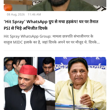
08 Aug, 2026
11:46 AM
‘Hit Spray’ WhatsApp ग्रुप से मचा हड़कंप! घर पर तैनात
PSI से भिड़े अभिजीत दिपके
Hit Spray WhatsApp Group: मामला छत्रपति संभाजीनगर के
वालुज MIDC इलाके का है, जहां दिपके अपने घर पर मौजूद थे. दिपके
का आरोप है कि सुरक्षा के लिए तैनात PSI उनसे मिलने आने वाले लोगों
को रोक रहे थे और उनके साथ ठीक तरीके से पेश नहीं आ रहे थे. इसी बात
को लेकर दिपके की पुलिस अधिकारी से तीखी बहस हो गई.