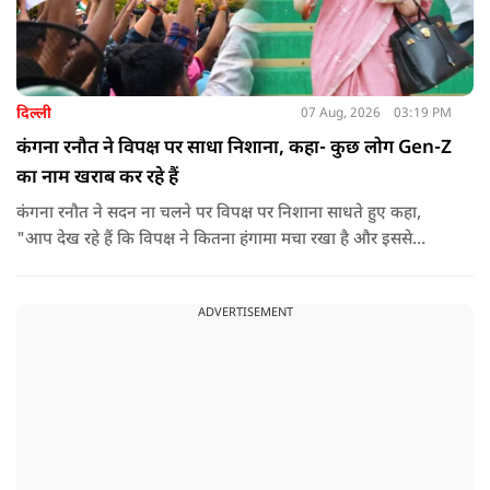
दिल्ली
07 Aug, 2026
03:19 PM
कंगना रनौत ने विपक्ष पर साधा निशाना, कहा- कुछ लोग Gen-Z
का नाम खराब कर रहे हैं
कंगना रनौत ने सदन ना चलने पर विपक्ष पर निशाना साधते हुए कहा,
"आप देख रहे हैं कि विपक्ष ने कितना हंगामा मचा रखा है और इससे
जनता का कितना नुकसान हो रहा है. सरकार के सारे काम रोक दिए गए हैं.
जो बिल आने थे, उन पर भी उनकी सहमति नहीं है. उनकी मानसिकता अब
ADVERTISEMENT
देश के सामने साफ हो रही है. और जब हारते हैं, तो रोना रोते हैं."