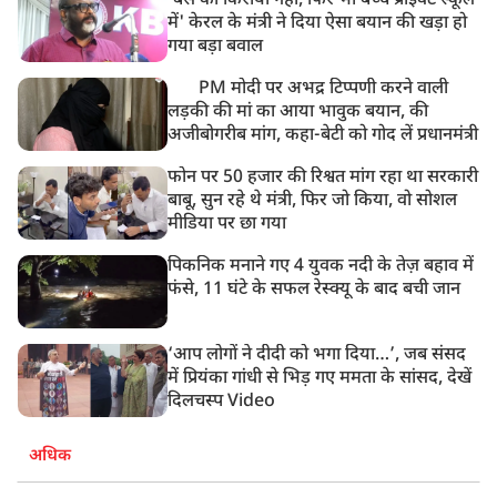
'बस का किराया नहीं, फिर भी बच्चे प्राइवेट स्कूल
में' केरल के मंत्री ने दिया ऐसा बयान की खड़ा हो
गया बड़ा बवाल
PM मोदी पर अभद्र टिप्पणी करने वाली
लड़की की मां का आया भावुक बयान, की
अजीबोगरीब मांग, कहा-बेटी को गोद लें प्रधानमंत्री
फोन पर 50 हजार की रिश्वत मांग रहा था सरकारी
बाबू, सुन रहे थे मंत्री, फिर जो किया, वो सोशल
मीडिया पर छा गया
पिकनिक मनाने गए 4 युवक नदी के तेज़ बहाव में
फंसे, 11 घंटे के सफल रेस्क्यू के बाद बची जान
‘आप लोगों ने दीदी को भगा दिया…’, जब संसद
में प्रियंका गांधी से भिड़ गए ममता के सांसद, देखें
दिलचस्प Video
अधिक