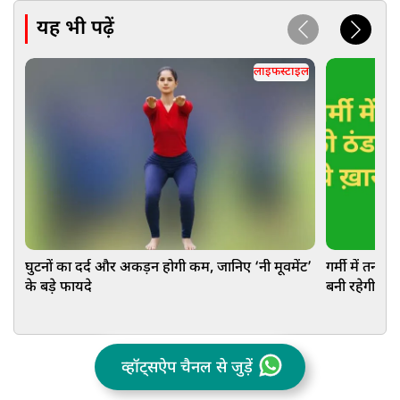
यह भी पढ़ें
लाइफस्टाइल
घुटनों का दर्द और अकड़न होगी कम, जानिए ‘नी मूवमेंट’
गर्मी में तन-म
के बड़े फायदे
बनी रहेगी एन
व्हॉट्सऐप चैनल से जुड़ें