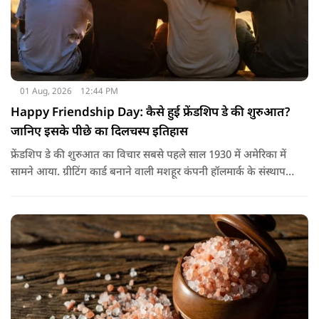
01 Aug, 2026
12:44 PM
Happy Friendship Day: कैसे हुई फ्रेंडशिप डे की शुरुआत?
जानिए इसके पीछे का दिलचस्प इतिहास
फ्रेंडशिप डे की शुरुआत का विचार सबसे पहले साल 1930 में अमेरिका में
सामने आया. ग्रीटिंग कार्ड बनाने वाली मशहूर कंपनी हॉलमार्क के संस्थापक
जॉयस हॉल ने सुझाव दिया कि दोस्तों के नाम भी एक खास दिन होना
चाहिए.