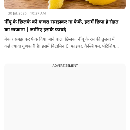
30 Jul, 2026
10:27 AM
नींबू के छिलके को कचरा समझकर ना फेकें, इसमें छिपा है सेहत
का खजाना | जानिए इसके फायदे
बेकार समझ कर फेंक दिया जाने वाला छिलका नींबू के रस की तुलना में
कई ज़्यादा गुणकारी है। इसमें विटामिन C, फाइबर, कैल्शियम, पोटैशियम
और शक्तिशाली एंटीऑक्सीडेंट्स मौजूद होते हैं। पोषक तत्वों से भरपूर इन
छिलकों को पानी में उबालकर या रात भर भिगोकर अगर इसका पानी पिया
ADVERTISEMENT
जाए तो ये आपकी सेहत के लिए किसी संजीवनी की तरह काम करता है।
आइए जानते नींबू के छिलके के फायदे।