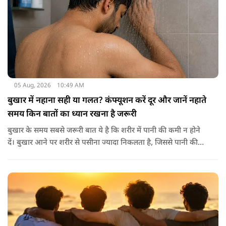
05 Aug, 2026
10:49 AM
बुखार में नहाना सही या गलत? कंफ्यूशन करें दूर और जानें नहाते
समय किन बातों का ध्यान रखना है जरूरी
बुखार के समय सबसे जरूरी बात ये है कि शरीर में पानी की कमी न होने
दें। बुखार आने पर शरीर से पसीना ज्यादा निकलता है, जिससे पानी की
कमी हो सकती है। इसलिए बार-बार पानी पीना चाहिए। इसके अलावा
नारियल पानी, ओआरएस, सूप, छाछ और दूसरे तरल पदार्थ भी फायदेमंद
होते हैं। खाने में हल्का और आसानी से पचने वाला भोजन जैसे खिचड़ी
और दलिया आदि लेना अच्छा माना जाता है।