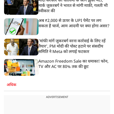
मोदी सरकार की चेतावनी के आगे झुका मेटा,
मार्क ज़ुकरबर्ग ने भारत से मांगी माफ़ी, गलती भी
स्वीकार की
अब ₹2,000 से ऊपर के UPI पेमेंट पर लग
सकता है चार्ज, आम आदमी पर क्या होगा असर?
‘मांफी मांगें जुकरबर्ग वरना कार्रवाई के लिए रहें
तैयार’, PM मोदी की पोस्ट हटाने पर संसदीय
समिति ने Meta को लगाई फटकार
Amazon Freedom Sale का धमाका! फोन,
TV और AC पर 80% तक की छूट
अधिक
ADVERTISEMENT