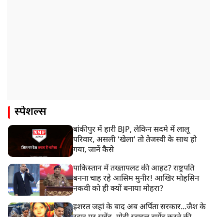
स्पेशल्स
बांकीपुर में हारी BJP, लेकिन सदमे में लालू
परिवार, असली ‘खेला’ तो तेजस्वी के साथ हो
गया, जानें कैसे
पाकिस्तान में तख्तापलट की आहट? राष्ट्रपति
बनना चाह रहे आसिम मुनीर! आखिर मोहसिन
नकवी को ही क्यों बनाया मोहरा?
इशरत जहां के बाद अब अर्पिता सरकार...जैश के