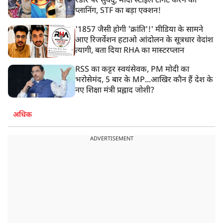
रडार पर सुवेंदु, मोदी स्टाइल टार्गेट करने की
प्लानिंग, STF का बड़ा एक्शन!
'1857 जैसी होगी 'क्रांति'!' मीडिया के सामने
आए रिजर्वेशन हटाओ आंदोलन के सूत्रधार वेदांश
त्यागी, बता दिया RHA का मास्टरप्लान
RSS का कट्टर स्वयंसेवक, PM मोदी का
भरोसेमंद, 5 बार के MP...आखिर कौन हैं देश के
नए शिक्षा मंत्री प्रह्लाद जोशी?
अधिक
ADVERTISEMENT