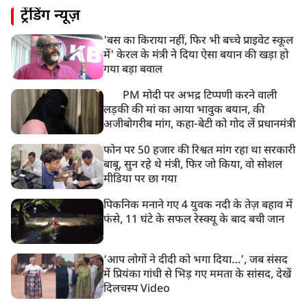
ट्रेंडिंग न्यूज़
मोहन भगवत मुंबई में Gen-Z और Gen Alpha से करेंगे
बातचीत
'बस का किराया नहीं, फिर भी बच्चे प्राइवेट स्कूल
में' केरल के मंत्री ने दिया ऐसा बयान की खड़ा हो
गया बड़ा बवाल
PM मोदी पर अभद्र टिप्पणी करने वाली
लड़की की मां का आया भावुक बयान, की
अजीबोगरीब मांग, कहा-बेटी को गोद लें प्रधानमंत्री
फोन पर 50 हजार की रिश्वत मांग रहा था सरकारी
बाबू, सुन रहे थे मंत्री, फिर जो किया, वो सोशल
मीडिया पर छा गया
पिकनिक मनाने गए 4 युवक नदी के तेज़ बहाव में
फंसे, 11 घंटे के सफल रेस्क्यू के बाद बची जान
‘आप लोगों ने दीदी को भगा दिया…’, जब संसद
में प्रियंका गांधी से भिड़ गए ममता के सांसद, देखें
दिलचस्प Video