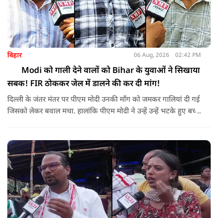
बिहार
06 Aug, 2026
02:42 PM
Modi को गाली देने वालों को Bihar के युवाओं ने सिखाया
सबक! FIR ठोककर जेल में डालने की कर दी मांग!
दिल्ली के जंतर मंतर पर पीएम मोदी उनकी माँग को जमकर गालियां दी गई
जिसको लेकर बवाल मचा. हालांकि पीएम मोदी ने उन्हें उन्हें भटके हुए बच्चे
बोलकर सही राह दिखाने की बात रहकर माफ कर दिया. लेकिन ऐसे
गालीबाज कॉकरोचों पर बिहार के युवा भड़क उठे. और मांग कर डाली की
गालीबाजों को माफ नहीं करना चाहिए बल्कि उन्हें सलाखों के पीछे डालना
चाहिए.