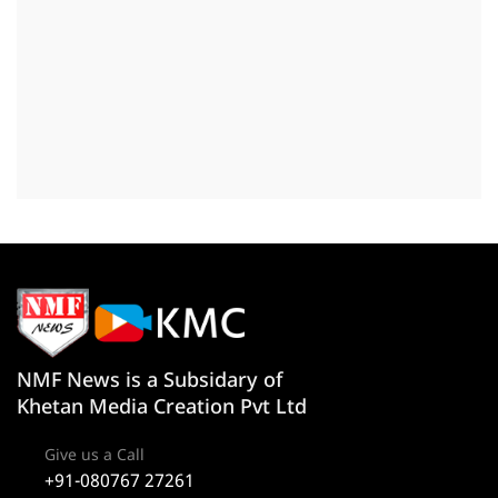
NMF News is a Subsidary of
Khetan Media Creation Pvt Ltd
Give us a Call
+91-080767 27261