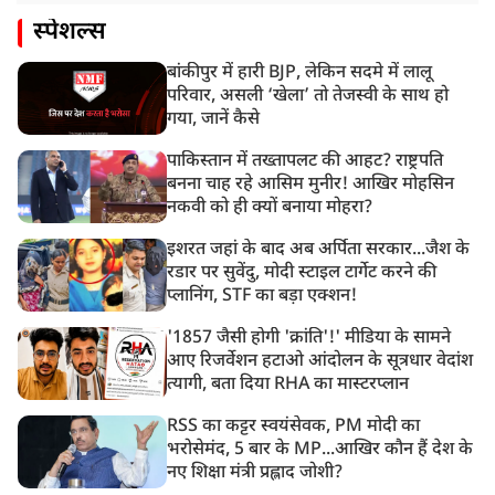
स्पेशल्स
बांकीपुर में हारी BJP, लेकिन सदमे में लालू
परिवार, असली ‘खेला’ तो तेजस्वी के साथ हो
गया, जानें कैसे
पाकिस्तान में तख्तापलट की आहट? राष्ट्रपति
बनना चाह रहे आसिम मुनीर! आखिर मोहसिन
नकवी को ही क्यों बनाया मोहरा?
इशरत जहां के बाद अब अर्पिता सरकार...जैश के
रडार पर सुवेंदु, मोदी स्टाइल टार्गेट करने की
प्लानिंग, STF का बड़ा एक्शन!
'1857 जैसी होगी 'क्रांति'!' मीडिया के सामने
आए रिजर्वेशन हटाओ आंदोलन के सूत्रधार वेदांश
त्यागी, बता दिया RHA का मास्टरप्लान
RSS का कट्टर स्वयंसेवक, PM मोदी का
भरोसेमंद, 5 बार के MP...आखिर कौन हैं देश के
नए शिक्षा मंत्री प्रह्लाद जोशी?