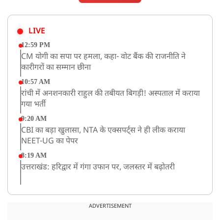
LIVE
12:59 PM
CM योगी का सपा पर हमला, कहा- वोट बैंक की राजनीति ने
कारीगरों का सम्मान छीना
10:57 AM
रांची में अनशनकारी राहुल की तबीयत बिगड़ी! अस्पताल में कराया
गया भर्ती
9:20 AM
CBI का बड़ा खुलासा, NTA के एक्सपर्ट्स ने ही लीक कराया
NEET-UG का पेपर
8:19 AM
उत्तराखंड: हरिद्वार में गंगा उफान पर, जलस्तर में बढ़ोतरी
8:18 AM
UP: लखनऊ में चलती कार में लगी आग, युवक की जिंदा जलकर
ADVERTISEMENT
मौत