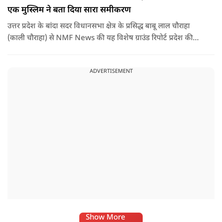
एक मुस्लिम ने बता दिया सारा समीकरण
उत्तर प्रदेश के बांदा सदर विधानसभा क्षेत्र के प्रसिद्ध बाबू लाल चौराहा
(काली चौराहा) से NMF News की यह विशेष ग्राउंड रिपोर्ट प्रदेश की
जमीनी हकीकत और जनता की राय को सामने लाती है। इस लॉन्ग-फॉर्म
वीडियो में वरिष्ठ नागरिक 'राजा भैया' और स्थानीय मुस्लिम व्यापारी
ADVERTISEMENT
मोहम्मद नौशाद से खास बातचीत की गई है।
Show More