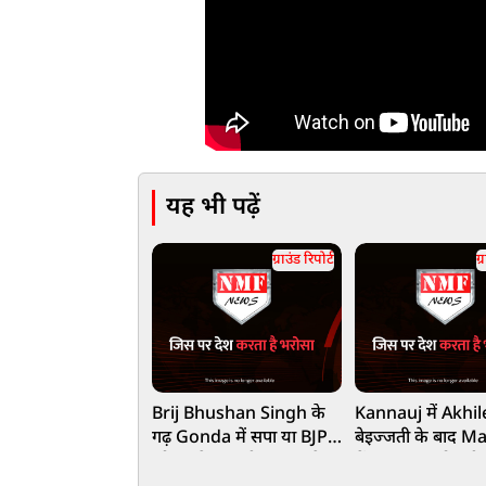
यह भी पढ़ें
ग्राउंड रिपोर्ट
ग्
Brij Bhushan Singh के
Kannauj में Akhi
गढ़ Gonda में सपा या BJP?
बेइज्जती के बाद M
कौन मारेगा बाजी? जनता ने
में Dimple को पड़ी 