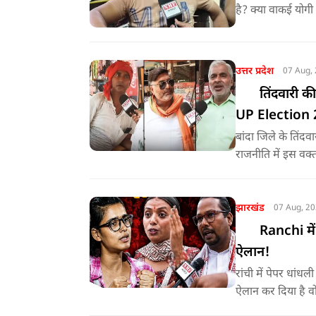
है? क्या वाकई योगी 
खास ग्राउंड रिपोर्ट
और फिजिकल कोचिंग स
उत्तर प्रदेश
07 Aug,
तिंदवारी की
UP Election
बांदा जिले के तिंदव
राजनीति में इस वक्
क्या है? यह जानने
और युवाओं से बात
झारखंड
07 Aug, 2
Ranchi में 
ऐलान!
रांची में पेपर धांधली
ऐलान कर दिया है वो
बर्दाश्त नहीं करेंग