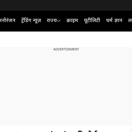
मनोरंजन
ट्रेंडिंग न्यूज़
राज्य
क्राइम
यूटीलिटी
धर्म ज्ञान
ल
ADVERTISEMENT