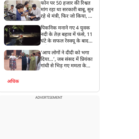
फोन पर 50 हजार की रिश्वत
बेटी को गोद लें प्रधानमंत्री
मांग रहा था सरकारी बाबू, सुन
रहे थे मंत्री, फिर जो किया, वो
सोशल मीडिया पर छा गया
पिकनिक मनाने गए 4 युवक
नदी के तेज़ बहाव में फंसे, 11
घंटे के सफल रेस्क्यू के बाद
बची जान
‘आप लोगों ने दीदी को भगा
दिया…’, जब संसद में प्रियंका
गांधी से भिड़ गए ममता के
सांसद, देखें दिलचस्प Video
ग्राउंड रिपोर्ट
ग्राउंड रिपोर्ट
अधिक
ADVERTISEMENT
ाले का पानी पीते हैं, शौचालय
असद के लिए फिरदौस आंसू
ें सोते हैं… Mamata राज में
बहाने लगी, लेकिन पहली बार
िंदुओं की हालत देख रूह
मुसलमानों ने सूर्या का साथ