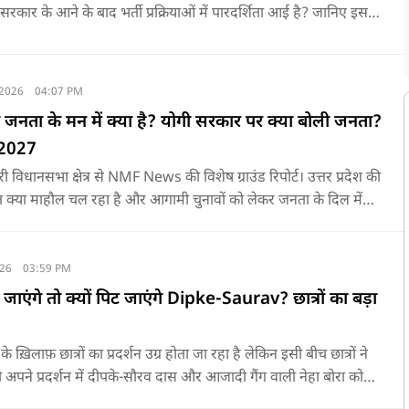
सरकार के आने के बाद भर्ती प्रक्रियाओं में पारदर्शिता आई है? जानिए इस
 में। NMF News की इस वीडियो में हमने जालौन के कुरौली क्षेत्र के डिफेंस
ंचालक गौरव शर्मा से विस्तृत चर्चा की है।
 2026
04:07 PM
 जनता के मन में क्या है? योगी सरकार पर क्या बोली जनता?
 2027
ारी विधानसभा क्षेत्र से NMF News की विशेष ग्राउंड रिपोर्ट। उत्तर प्रदेश की
त क्या माहौल चल रहा है और आगामी चुनावों को लेकर जनता के दिल में
 के लिए हमारी टीम सीधे जमीनी स्तर पर पहुंची और आम जनता, दुकानदारों
चीत की।
026
03:59 PM
जाएंगे तो क्यों पिट जाएंगे Dipke-Saurav? छात्रों का बड़ा
 के ख़िलाफ़ छात्रों का प्रदर्शन उग्र होता जा रहा है लेकिन इसी बीच छात्रों ने
 अपने प्रदर्शन में दीपके-सौरव दास और आजादी गैंग वाली नेहा बोरा को
े क्योंकि ये लोग प्रदर्शन को हाईजैक करने की कोशिश कर रहे हैं NMF न्यूज़ के