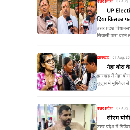
उत्तर प्रदेश
07 Aug,
UP Election
दिया किसका पल
उत्तर प्रदेश विधा
सियासी पारा चढ़ने ल
जिले के चरगाँवा खुर
और यह जानने की क
व्यवस्था, सड़क, बि
झारखंड
07 Aug, 2
नेहा बोरा क
झारखंड में नेहा बोर
जुलूस में मुश्किल से
लाया गया था, जिन्हे
उत्तर प्रदेश
07 Aug,
सीएम योगी प
उत्तर प्रदेश में डि