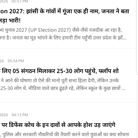
 2026
05:57 PM
 2027: झांसी के गांवों में गूंजा एक ही नाम, जनता ने बता
ड़ा भारी!
नसभा चुनाव 2027 (UP Election 2027) जैसे-जैसे नजदीक आ रहा है,
गा है। जनता का मूड भांपने के लिए हमारी टीम पहुँची उत्तर प्रदेश के झाँसी
्द गाँव। यहाँ हमने स्थानीय नागरिकों, किसानों और युवाओं से बातचीत की
ोशिश की कि जमीनी स्तर पर योगी आदित्यनाथ सरकार के काम, कानून-
जली और सुरक्षा को लेकर जनता की क्या राय है।
026
05:54 PM
े लिए 05 संगठन मिलाकर 25-30 लोग पहुंचे, फ्लॉप शो
ा ने आने की घोषणा तो ऐसे की मानो पूरी सत्ता हिला देंगी, लेकिन उनके
 25-30 लोग थे. मीडिया वाले छात्र ढूंढते रहे, लेकिन स्कूल के कुछ छात्रों को
ं कुछ भी पता नहीं था.
 2026
04:13 PM
र डिफेंस कोच के इन दावों से आपके होश उड़ जाएंगे
फेंस, पुलिस और सरकारी नौकरियों की तैयारी करने वाले युवाओं का क्या सोचना