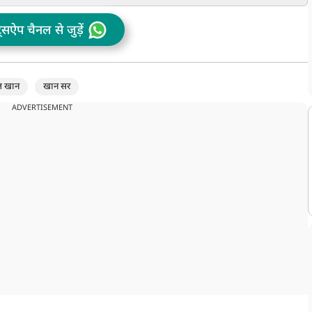
कौन जीतेगा ?
क
ट्सऐप चैनल से जुड़ें
ल खान
खान सर
ADVERTISEMENT