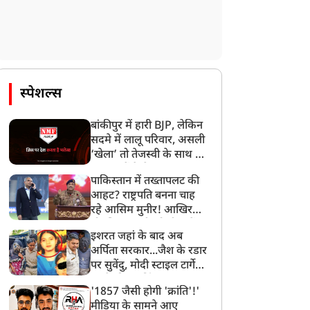
स्पेशल्स
बांकीपुर में हारी BJP, लेकिन
सदमे में लालू परिवार, असली
‘खेला’ तो तेजस्वी के साथ हो
गया, जानें कैसे
पाकिस्तान में तख्तापलट की
आहट? राष्ट्रपति बनना चाह
रहे आसिम मुनीर! आखिर
मोहसिन नकवी को ही क्यों
इशरत जहां के बाद अब
बनाया मोहरा?
अर्पिता सरकार...जैश के रडार
पर सुवेंदु, मोदी स्टाइल टार्गेट
करने की प्लानिंग, STF का
'1857 जैसी होगी 'क्रांति'!'
बड़ा एक्शन!
मीडिया के सामने आए