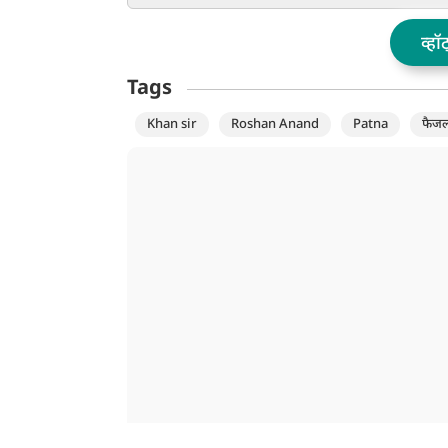
बता दिया
Yogi भी हैरान!
व्हॉ
Tags
Khan sir
Roshan Anand
Patna
फैज