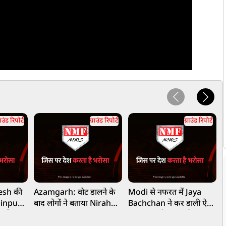
राउंड रिपोर्ट
ग्राउंड रिपोर्ट
ग्राउंड रिपोर्ट
lesh की
Azamgarh: वोट डालने के
Modi से नफरत में Jaya
न
ainpuri
बाद लोगों ने बताया Nirahua
Bachchan ने कर डाली ऐसी
म
गालियां?
या Dharmendra Yadav
हरकरत, बुरी फंस गईं
ह