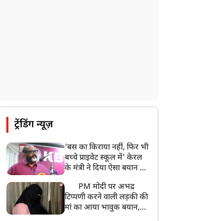
उत्तराखंड: हरिद्वार में गंगा उफान पर, जलस्तर में
बढ़ोतरी
8:18 AM
UP: लखनऊ में चलती कार में लगी आग, युवक
की जिंदा जलकर मौत
ट्रेंडिंग न्यूज़
'बस का किराया नहीं, फिर भी
बच्चे प्राइवेट स्कूल में' केरल
के मंत्री ने दिया ऐसा बयान की
खड़ा हो गया बड़ा बवाल
PM मोदी पर अभद्र
टिप्पणी करने वाली लड़की की
मां का आया भावुक बयान,
की अजीबोगरीब मांग, कहा-