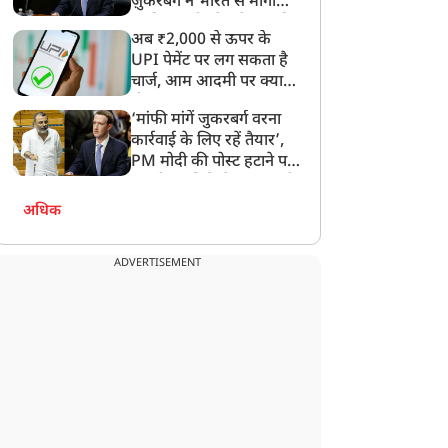
ज़ुकरबर्ग ने भारत से मांगी
माफ़ी, गलती भी स्वीकार की
अब ₹2,000 से ऊपर के
UPI पेमेंट पर लग सकता है
चार्ज, आम आदमी पर क्या
होगा असर?
‘मांफी मांगें जुकरबर्ग वरना
कार्रवाई के लिए रहें तैयार’,
PM मोदी की पोस्ट हटाने पर
संसदीय समिति ने Meta को
लगाई फटकार
अधिक
ADVERTISEMENT