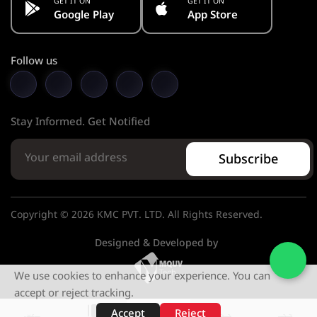
GET IT ON
GET IT ON
Google Play
App Store
Follow us
Stay Informed. Get Notified
Subscribe
Copyright © 2026 KMC PVT. LTD. All Rights Reserved.
Designed & Developed by
We use cookies to enhance your experience. You can
accept or reject tracking.
Accept
Reject