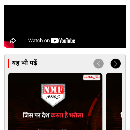
यह भी पढ़ें
एक्सक्लूसिव