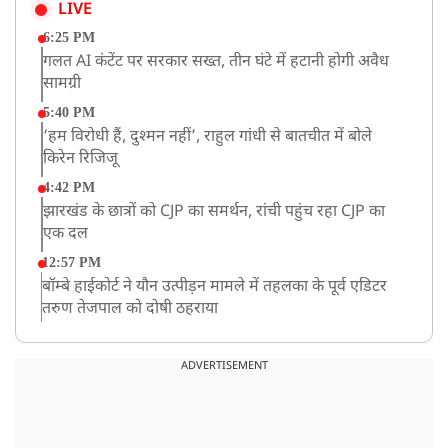
LIVE
6:25 PM
गलत AI कंटेंट पर सरकार सख्त, तीन घंटे में हटानी होगी अवैध
सामग्री
5:40 PM
‘हम विरोधी हैं, दुश्मन नहीं’, राहुल गांधी से बातचीत में बोले
किरेन रिजिजू
4:42 PM
झारखंड के छात्रों को CJP का समर्थन, रांची पहुंच रहा CJP का
एक दल
12:57 PM
बॉम्बे हाईकोर्ट ने यौन उत्पीड़न मामले में तहलका के पूर्व एडिटर
तरुण तेजपाल को दोषी ठहराया
12:47 PM
माफिया अतीक अहमद के छोटे बेटे अबान की एक्सीडेंट में मौत
ADVERTISEMENT
11:12 AM
यौन उत्पीड़न मामले में 'तहलका' के पूर्व एडिटर तरुण तेजपाल