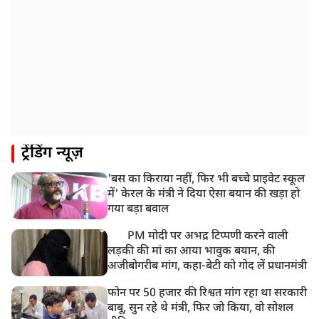
दोषी करार
11:05 AM
भारी हंगामे के बीच संसद की कार्यवाही दोपहर दो बजे तक के
लिए स्थगित
9:38 AM
झारखंड: JPSC परीक्षा धांधली मामले में और पांच लोग गिरफ्तार,
अबतक 19 अरेस्ट
8:55 AM
ट्रेंडिंग न्यूज़
पाकिस्तान के कब्जे वाले जम्मू और कश्मीर (PoJK) में हिंसा को
लेकर ब्रिटेन में प्रदर्शन
'बस का किराया नहीं, फिर भी बच्चे प्राइवेट स्कूल
8:50 AM
में' केरल के मंत्री ने दिया ऐसा बयान की खड़ा हो
बसपा के इकलौते विधायक उमाशंकर सिंह का देर रात निधन,
गया बड़ा बवाल
आज बलिया में होगा अंतिम संस्कार
PM मोदी पर अभद्र टिप्पणी करने वाली
लड़की की मां का आया भावुक बयान, की
अजीबोगरीब मांग, कहा-बेटी को गोद लें प्रधानमंत्री
फोन पर 50 हजार की रिश्वत मांग रहा था सरकारी
बाबू, सुन रहे थे मंत्री, फिर जो किया, वो सोशल