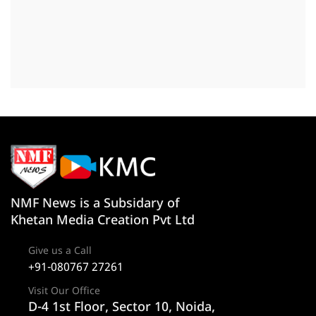
NMF News is a Subsidary of
Khetan Media Creation Pvt Ltd
Give us a Call
+91-080767 27261
Visit Our Office
D-4 1st Floor, Sector 10, Noida,