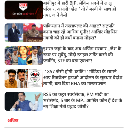
बांकीपुर में हारी BJP, लेकिन सदमे में लालू
परिवार, असली ‘खेला’ तो तेजस्वी के साथ हो
गया, जानें कैसे
पाकिस्तान में तख्तापलट की आहट? राष्ट्रपति
बनना चाह रहे आसिम मुनीर! आखिर मोहसिन
नकवी को ही क्यों बनाया मोहरा?
इशरत जहां के बाद अब अर्पिता सरकार...जैश के
रडार पर सुवेंदु, मोदी स्टाइल टार्गेट करने की
प्लानिंग, STF का बड़ा एक्शन!
'1857 जैसी होगी 'क्रांति'!' मीडिया के सामने
आए रिजर्वेशन हटाओ आंदोलन के सूत्रधार वेदांश
त्यागी, बता दिया RHA का मास्टरप्लान
RSS का कट्टर स्वयंसेवक, PM मोदी का
भरोसेमंद, 5 बार के MP...आखिर कौन हैं देश के
नए शिक्षा मंत्री प्रह्लाद जोशी?
अधिक