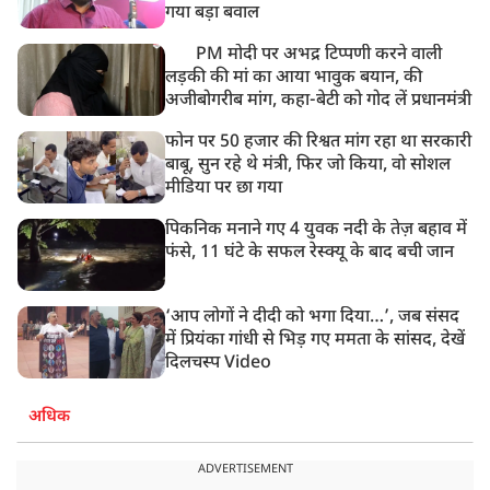
बसपा के इकलौते विधायक उमाशंकर सिंह का देर रात निधन,
गया बड़ा बवाल
आज बलिया में होगा अंतिम संस्कार
PM मोदी पर अभद्र टिप्पणी करने वाली
लड़की की मां का आया भावुक बयान, की
अजीबोगरीब मांग, कहा-बेटी को गोद लें प्रधानमंत्री
फोन पर 50 हजार की रिश्वत मांग रहा था सरकारी
बाबू, सुन रहे थे मंत्री, फिर जो किया, वो सोशल
मीडिया पर छा गया
पिकनिक मनाने गए 4 युवक नदी के तेज़ बहाव में
फंसे, 11 घंटे के सफल रेस्क्यू के बाद बची जान
‘आप लोगों ने दीदी को भगा दिया…’, जब संसद
में प्रियंका गांधी से भिड़ गए ममता के सांसद, देखें
दिलचस्प Video
अधिक
ADVERTISEMENT