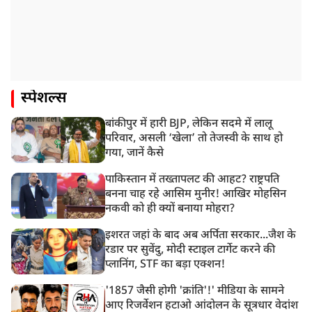
स्पेशल्स
बांकीपुर में हारी BJP, लेकिन सदमे में लालू
परिवार, असली ‘खेला’ तो तेजस्वी के साथ हो
गया, जानें कैसे
पाकिस्तान में तख्तापलट की आहट? राष्ट्रपति
बनना चाह रहे आसिम मुनीर! आखिर मोहसिन
नकवी को ही क्यों बनाया मोहरा?
इशरत जहां के बाद अब अर्पिता सरकार...जैश के
रडार पर सुवेंदु, मोदी स्टाइल टार्गेट करने की
प्लानिंग, STF का बड़ा एक्शन!
'1857 जैसी होगी 'क्रांति'!' मीडिया के सामने
आए रिजर्वेशन हटाओ आंदोलन के सूत्रधार वेदांश