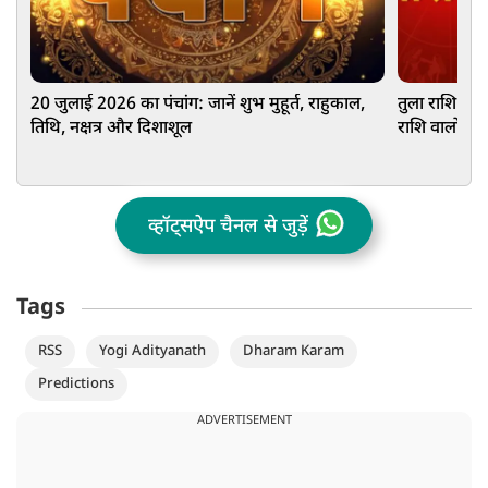
20 जुलाई 2026 का पंचांग: जानें शुभ मुहूर्त, राहुकाल,
तुला राशि वालो
तिथि, नक्षत्र और दिशाशूल
राशि वालों को 
आज आपका दि
व्हॉट्सऐप चैनल से जुड़ें
Tags
RSS
Yogi Adityanath
Dharam Karam
Predictions
ADVERTISEMENT