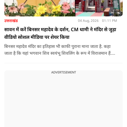
उत्तराखंड
04 Aug, 2026
01:11 PM
सावन में करें बिनसर महादेव के दर्शन, CM धामी ने मंदिर से जुड़ा
वीडियो सोशल मीडिया पर शेयर किया
बिनसर महादेव मंदिर का इतिहास भी काफी पुराना माना जाता है. कहा
जाता है कि यहां भगवान शिव स्वयंभू शिवलिंग के रूप में विराजमान हैं.
स्थानीय लोगों के बीच एक खास मान्यता भी प्रचलित है कि इस मंदिर तक
हर कोई नहीं पहुंच पाता. कहा जाता है कि जिस भक्त को भगवान शिव
ADVERTISEMENT
का बुलावा होता है, वही यहां तक पहुंच पाता है.