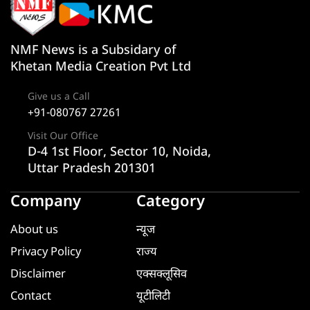
NMF News is a Subsidary of
Khetan Media Creation Pvt Ltd
Give us a Call
+91-080767 27261
Visit Our Office
D-4 1st Floor, Sector 10, Noida,
Uttar Pradesh 201301
Company
Category
About us
न्यूज
Privacy Policy
राज्य
Disclaimer
एक्सक्लूसिव
Contact
यूटीलिटी