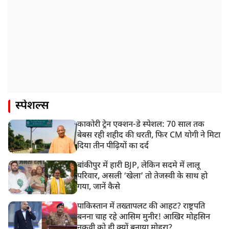
स्पेशल्स
काकोरी ट्रेन एक्शन-डे स्पेशल: 70 साल तक
बेबस रही शहीद की धरती, फिर CM योगी ने मिटा
दिया तीन पीढ़ियों का दर्द
बांकीपुर में हारी BJP, लेकिन सदमे में लालू
परिवार, असली ‘खेला’ तो तेजस्वी के साथ हो
गया, जानें कैसे
पाकिस्तान में तख्तापलट की आहट? राष्ट्रपति
बनना चाह रहे आसिम मुनीर! आखिर मोहसिन
नकवी को ही क्यों बनाया मोहरा?