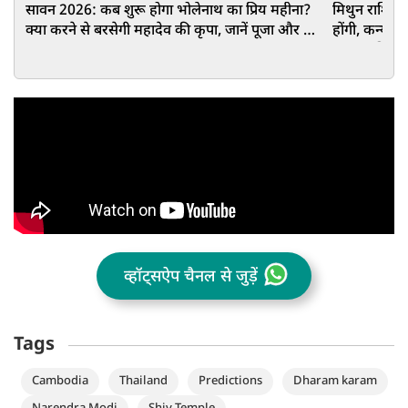
सावन 2026: कब शुरू होगा भोलेनाथ का प्रिय महीना?
मिथुन राशि वा
क्या करने से बरसेगी महादेव की कृपा, जानें पूजा और व्रत
होंगी, कन्या 
का महत्व
आपका दिन कै
व्हॉट्सऐप चैनल से जुड़ें
Tags
Cambodia
Thailand
Predictions
Dharam karam