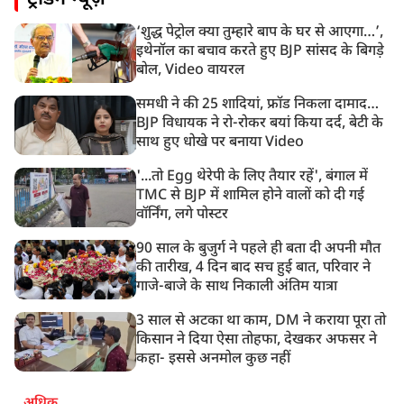
बैरिकेड उखाड़े
‘शुद्ध पेट्रोल क्या तुम्हारे बाप के घर से आएगा…’,
11:24 AM
इथेनॉल का बचाव करते हुए BJP सांसद के बिगड़े
दिल्ली में AAP विधायक अजय दत्त के दक्षिणपुरी स्थित दफ़्तर के
बोल, Video वायरल
बाहर BJP का प्रदर्शन
समधी ने की 25 शादियां, फ्रॉड निकला दामाद…
BJP विधायक ने रो-रोकर बयां किया दर्द, बेटी के
साथ हुए धोखे पर बनाया Video
'...तो Egg थेरेपी के लिए तैयार रहें', बंगाल में
TMC से BJP में शामिल होने वालों को दी गई
वॉर्निंग, लगे पोस्टर
90 साल के बुजुर्ग ने पहले ही बता दी अपनी मौत
की तारीख, 4 दिन बाद सच हुई बात, परिवार ने
गाजे-बाजे के साथ निकाली अंतिम यात्रा
3 साल से अटका था काम, DM ने कराया पूरा तो
किसान ने दिया ऐसा तोहफा, देखकर अफसर ने
कहा- इससे अनमोल कुछ नहीं
अधिक