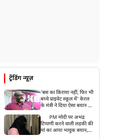
UP: लखनऊ में चलती कार में लगी आग, युवक
की जिंदा जलकर मौत
ट्रेंडिंग न्यूज़
'बस का किराया नहीं, फिर भी
बच्चे प्राइवेट स्कूल में' केरल
के मंत्री ने दिया ऐसा बयान की
खड़ा हो गया बड़ा बवाल
PM मोदी पर अभद्र
टिप्पणी करने वाली लड़की की
मां का आया भावुक बयान,
की अजीबोगरीब मांग, कहा-