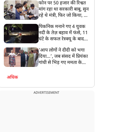
फोन पर 50 हजार की रिश्वत
बेटी को गोद लें प्रधानमंत्री
मांग रहा था सरकारी बाबू, सुन
रहे थे मंत्री, फिर जो किया, वो
सोशल मीडिया पर छा गया
पिकनिक मनाने गए 4 युवक
नदी के तेज़ बहाव में फंसे, 11
घंटे के सफल रेस्क्यू के बाद
बची जान
‘आप लोगों ने दीदी को भगा
दिया…’, जब संसद में प्रियंका
गांधी से भिड़ गए ममता के
सांसद, देखें दिलचस्प Video
अधिक
ADVERTISEMENT