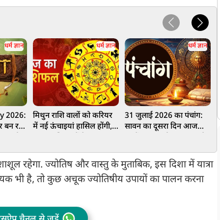
धर्म ज्ञान
धर्म ज्ञान
धर्म ज्ञान
y 2026:
मिथुन राशि वालों को करियर
31 जुलाई 2026 का पंचांग:
म
र बन रहा
में नई ऊंचाइयां हासिल होंगी,
सावन का दूसरा दिन आज
म
मुहूर्त
कन्या राशि वालों के धन लाभ
,जानें शुभ मुहूर्त, राहुकाल और
क
के योग, जानें आज आपका
दिशाशूल
दिन कैसा रहेगा
द
ाशूल रहेगा. ज्योतिष और वास्तु के मुताबिक, इस दिशा में यात्रा
्यक भी है, तो कुछ अचूक ज्योतिषीय उपायों का पालन करना
ट्सऐप चैनल से जुड़ें