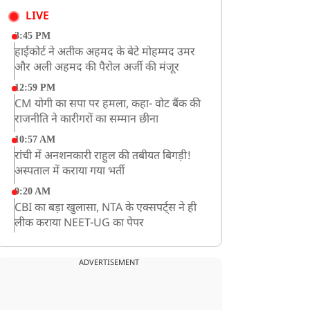
LIVE
3:45 PM
हाईकोर्ट ने अतीक अहमद के बेटे मोहम्मद उमर
और अली अहमद की पैरोल अर्जी की मंजूर
12:59 PM
CM योगी का सपा पर हमला, कहा- वोट बैंक की
राजनीति ने कारीगरों का सम्मान छीना
10:57 AM
रांची में अनशनकारी राहुल की तबीयत बिगड़ी!
अस्पताल में कराया गया भर्ती
9:20 AM
CBI का बड़ा खुलासा, NTA के एक्सपर्ट्स ने ही
लीक कराया NEET-UG का पेपर
8:19 AM
उत्तराखंड: हरिद्वार में गंगा उफान पर, जलस्तर में
ADVERTISEMENT
बढ़ोतरी
8:18 AM