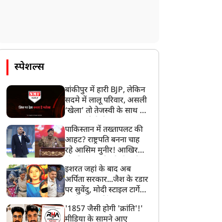
स्पेशल्स
बांकीपुर में हारी BJP, लेकिन
सदमे में लालू परिवार, असली
‘खेला’ तो तेजस्वी के साथ हो
गया, जानें कैसे
पाकिस्तान में तख्तापलट की
आहट? राष्ट्रपति बनना चाह
रहे आसिम मुनीर! आखिर
मोहसिन नकवी को ही क्यों
इशरत जहां के बाद अब
बनाया मोहरा?
अर्पिता सरकार...जैश के रडार
पर सुवेंदु, मोदी स्टाइल टार्गेट
करने की प्लानिंग, STF का
'1857 जैसी होगी 'क्रांति'!'
बड़ा एक्शन!
मीडिया के सामने आए