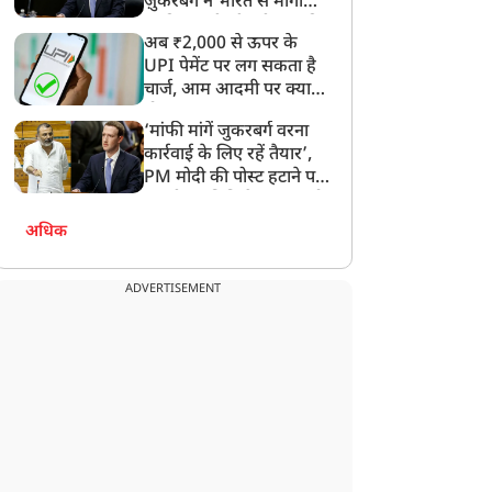
ज़ुकरबर्ग ने भारत से मांगी
माफ़ी, गलती भी स्वीकार की
अब ₹2,000 से ऊपर के
UPI पेमेंट पर लग सकता है
चार्ज, आम आदमी पर क्या
होगा असर?
‘मांफी मांगें जुकरबर्ग वरना
कार्रवाई के लिए रहें तैयार’,
PM मोदी की पोस्ट हटाने पर
संसदीय समिति ने Meta को
लगाई फटकार
अधिक
ADVERTISEMENT
धर्म ज्ञान
धर्म ज्ञान
 अगस्त का पंचांग: सावन के
सावन में करें बिनसर महादेव
हले सोमवार पर करें भगवान
के दर्शन, CM धामी ने मंदिर से