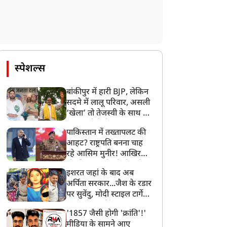
िव और मां पार्वती की पूजा,
जुड़ा वीडियो सोशल मीडिया पर
जानें अमृत काल का समय
शेयर किया
स्पेशल्स
बांकीपुर में हारी BJP, लेकिन
सदमे में लालू परिवार, असली
‘खेला’ तो तेजस्वी के साथ हो
गया, जानें कैसे
पाकिस्तान में तख्तापलट की
आहट? राष्ट्रपति बनना चाह
रहे आसिम मुनीर! आखिर
मोहसिन नकवी को ही क्यों
इशरत जहां के बाद अब
बनाया मोहरा?
अर्पिता सरकार...जैश के रडार
पर सुवेंदु, मोदी स्टाइल टार्गेट
करने की प्लानिंग, STF का
'1857 जैसी होगी 'क्रांति'!'
बड़ा एक्शन!
मीडिया के सामने आए