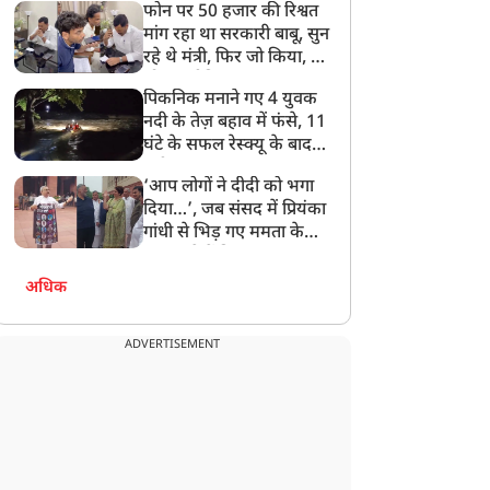
फोन पर 50 हजार की रिश्वत
बेटी को गोद लें प्रधानमंत्री
मांग रहा था सरकारी बाबू, सुन
रहे थे मंत्री, फिर जो किया, वो
सोशल मीडिया पर छा गया
पिकनिक मनाने गए 4 युवक
नदी के तेज़ बहाव में फंसे, 11
घंटे के सफल रेस्क्यू के बाद
बची जान
‘आप लोगों ने दीदी को भगा
दिया…’, जब संसद में प्रियंका
गांधी से भिड़ गए ममता के
सांसद, देखें दिलचस्प Video
अधिक
ADVERTISEMENT