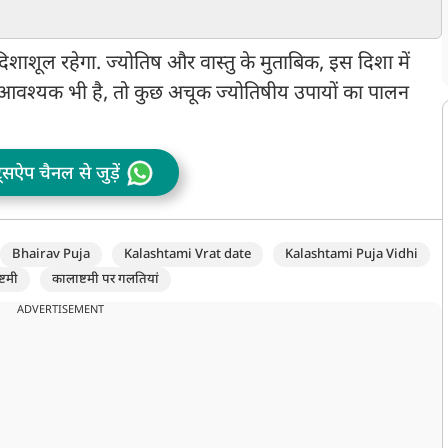
मिलने के
साधना, आचार्य महामंडलेश्वर
,जानें शुभ मुहूर्त, राहुकाल और
श
का दिन
स्वामी कैलाशानंद गिरी जी
दिशाशूल
महाराज लेंगे मौन व्रत
िशाशूल रहेगा. ज्योतिष और वास्तु के मुताबिक, इस दिशा में
ना आवश्यक भी है, तो कुछ अचूक ज्योतिषीय उपायों का पालन
ट्सऐप चैनल से जुड़ें
Bhairav Puja
Kalashtami Vrat date
Kalashtami Puja Vidhi
्टमी
कालाष्टमी पर गलतियां
ADVERTISEMENT