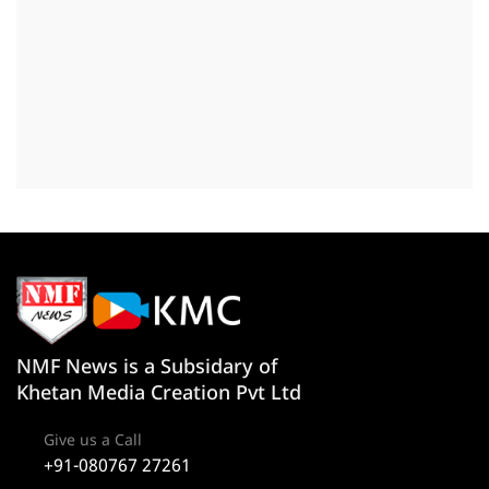
NMF News is a Subsidary of
Khetan Media Creation Pvt Ltd
Give us a Call
+91-080767 27261