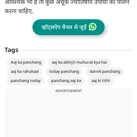
आवश्यक भी है तो कुछ अचूक ज्योतिषीय उपायों का पालन
करना चाहिए.
व्हॉट्सऐप चैनल से जुड़ें
Tags
Aaj ka panchang
aaj ka abhijit muhurat kya hai
aaj ka rahukaal
today panchang
dainik panchang
panchang today
panchang aaj ka
aaj ki tithi
ADVERTISEMENT