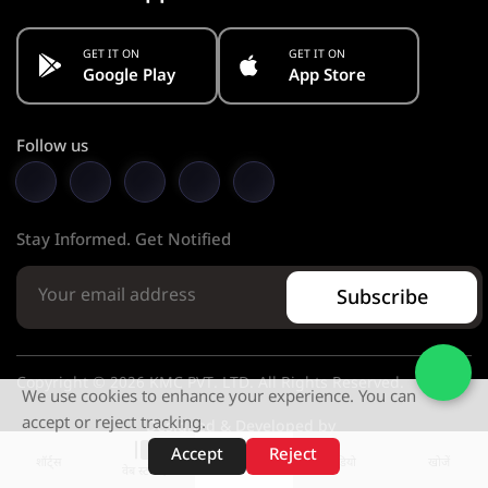
GET IT ON
GET IT ON
Google Play
App Store
Follow us
Stay Informed. Get Notified
Subscribe
Copyright © 2026 KMC PVT. LTD. All Rights Reserved.
We use cookies to enhance your experience. You can
accept or reject tracking.
Designed & Developed by
Accept
Reject
शॉर्ट्स
होम
वीडियो
खोजें
वेब स्टोरीज़