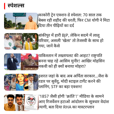
स्पेशल्स
काकोरी ट्रेन एक्शन-डे स्पेशल: 70 साल तक
बेबस रही शहीद की धरती, फिर CM योगी ने मिटा
दिया तीन पीढ़ियों का दर्द
बांकीपुर में हारी BJP, लेकिन सदमे में लालू
परिवार, असली ‘खेला’ तो तेजस्वी के साथ हो
गया, जानें कैसे
पाकिस्तान में तख्तापलट की आहट? राष्ट्रपति
बनना चाह रहे आसिम मुनीर! आखिर मोहसिन
नकवी को ही क्यों बनाया मोहरा?
इशरत जहां के बाद अब अर्पिता सरकार...जैश के
रडार पर सुवेंदु, मोदी स्टाइल टार्गेट करने की
प्लानिंग, STF का बड़ा एक्शन!
'1857 जैसी होगी 'क्रांति'!' मीडिया के सामने
आए रिजर्वेशन हटाओ आंदोलन के सूत्रधार वेदांश
त्यागी, बता दिया RHA का मास्टरप्लान