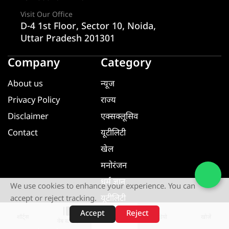
Visit Our Office
D-4 1st Floor, Sector 10, Noida,
Uttar Pradesh 201301
Company
Category
About us
न्यूज
Privacy Policy
राज्य
Disclaimer
एक्सक्लूसिव
Contact
यूटीलिटी
खेल
मनोरंजन
धर्म ज्ञान
We use cookies to enhance your experience. You can
यूटीलिटी
accept or reject tracking.
Accept
Reject
शॉर्ट्स
होम
वीडियो
खोजें
वेब स्टोरीज़