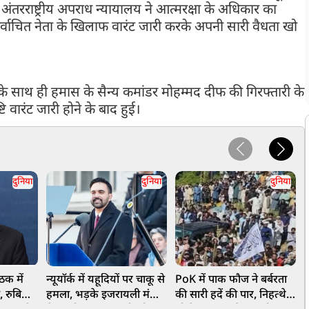
 अंतरराष्ट्रीय अपराध न्यायालय ने आत्मरक्षा के अधिकार का
निर्वाचित नेता के खिलाफ वारंट जारी करके अपनी सारी वैधता खो
 के साथ ही हमास के सैन्य कमांडर मोहम्मद दीफ की गिरफ्तारी के
ि वारंट जारी होने के बाद हुई।
दुनिया
दुनिया
दुनिया
ठक में
न्यूयॉर्क में यहूदियों पर चाकू से
PoK में पाक फौज ने बर्बरता
'
, रुबियो
हमला, भड़के इजरायली मंत्री,
की सारी हदें की पार, निहत्थे
ज