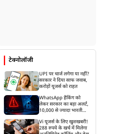
टेक्नोलॉजी
UPI पर चार्ज लगेगा या नहीं?
दुनिया
दुनिया
सरकार ने दिया साफ जवाब,
करोड़ों यूजर्स को राहत
WhatsApp हैकिंग को
लेकर सरकार का बड़ा अलर्ट,
10,000 से ज्यादा भारतीयों
को साइबर हमले से बचाया
बर्दाश्त नहीं किया जाएगा'...
150 दिन से कहां गायब हैं
Vi यूजर्स के लिए खुशखबरी!
गया
यशंकर ने यूक्रेन को लगाई
ईरान के नए सुप्रीम लीडर
288 रुपये के खर्च में मिलेगा