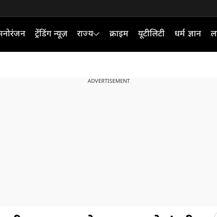
मनोरंजन
ट्रेंडिंग न्यूज़
राज्य
क्राइम
यूटीलिटी
धर्म ज्ञान
ल
ADVERTISEMENT