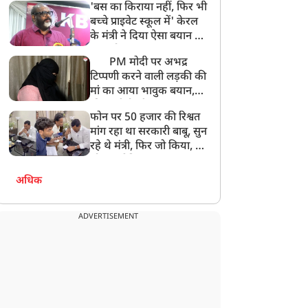
'बस का किराया नहीं, फिर भी
अनमोल कुछ नहीं
बच्चे प्राइवेट स्कूल में' केरल
के मंत्री ने दिया ऐसा बयान की
खड़ा हो गया बड़ा बवाल
PM मोदी पर अभद्र
टिप्पणी करने वाली लड़की की
मां का आया भावुक बयान,
की अजीबोगरीब मांग, कहा-
फोन पर 50 हजार की रिश्वत
बेटी को गोद लें प्रधानमंत्री
मांग रहा था सरकारी बाबू, सुन
रहे थे मंत्री, फिर जो किया, वो
सोशल मीडिया पर छा गया
अधिक
ADVERTISEMENT