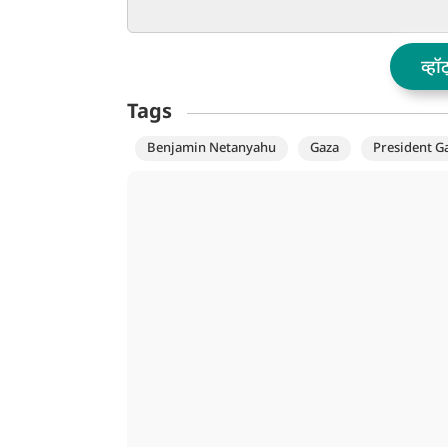
अमेरिका में नहीं मिलेगी एंट्री,
के सामने आतंकवाद
वीजा कर दिया बैन
ऐसी बात जिसे सुनक
जाएगा पाकिस्तान
व्हॉ
Tags
Benjamin Netanyahu
Gaza
President Ga