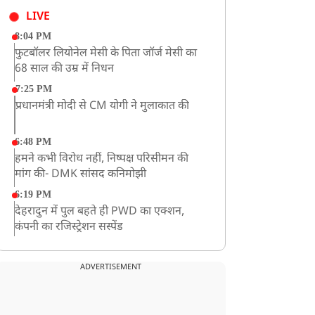
LIVE
8:04 PM
फुटबॉलर लियोनेल मेसी के पिता जॉर्ज मेसी का
68 साल की उम्र में निधन
7:25 PM
प्रधानमंत्री मोदी से CM योगी ने मुलाकात की
6:48 PM
हमने कभी विरोध नहीं, निष्पक्ष परिसीमन की
मांग की- DMK सांसद कनिमोझी
6:19 PM
देहरादुन में पुल बहते ही PWD का एक्शन,
कंपनी का रजिस्ट्रेशन सस्पेंड
3:09 PM
खराब मौसम की चेतावनी के कारण अमरनाथ
ADVERTISEMENT
यात्रा स्थगित
2:51 PM