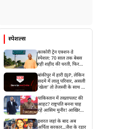
स्पेशल्स
काकोरी ट्रेन एक्शन-डे
स्पेशल: 70 साल तक बेबस
रही शहीद की धरती, फिर
CM योगी ने मिटा दिया तीन
बांकीपुर में हारी BJP, लेकिन
पीढ़ियों का दर्द
सदमे में लालू परिवार, असली
‘खेला’ तो तेजस्वी के साथ हो
गया, जानें कैसे
पाकिस्तान में तख्तापलट की
आहट? राष्ट्रपति बनना चाह
रहे आसिम मुनीर! आखिर
मोहसिन नकवी को ही क्यों
इशरत जहां के बाद अब
बनाया मोहरा?
अर्पिता सरकार...जैश के रडार