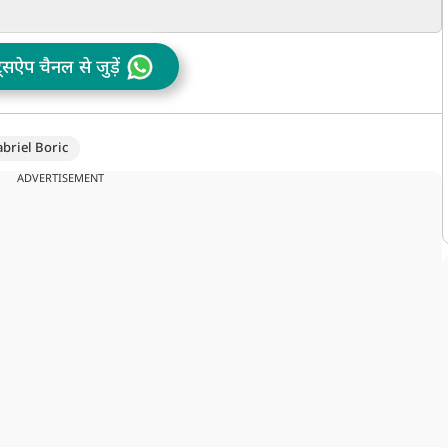
 पर कही
मेयर जोहरान ममदानी को
लोगों पर बरसाईं ताबड़तोड़
क
र कांप
ठहराया जिम्मेदार
गोलियां, 40 से ज्यादा की हुई
म
मौत, VIDEO
ट्सऐप चैनल से जुड़ें
briel Boric
ADVERTISEMENT