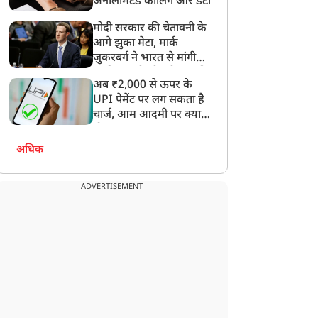
अनलिमिटेड कॉलिंग और डेटा
ड़ी फटकार, 13 भारतीयों के
मोजतबा खामेनेई? मोसाद-
ामले पर सख्त संदेश
CIA को तलाश, AI नहीं इस
मोदी सरकार की चेतावनी के
तकनीक का इस्तेमाल
आगे झुका मेटा, मार्क
ज़ुकरबर्ग ने भारत से मांगी
माफ़ी, गलती भी स्वीकार की
अब ₹2,000 से ऊपर के
UPI पेमेंट पर लग सकता है
चार्ज, आम आदमी पर क्या
होगा असर?
अधिक
ADVERTISEMENT