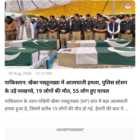
03 Aug, 2026
12:13 PM
पाकिस्तान: खैबर पख्तूनख्वा में आत्मघाती हमला, पुलिस स्टेशन
के उड़े परखच्चे, 19 लोगों की मौत, 55 लोग हुए घायल
पाकिस्तान के उत्तर-पश्चिमी खैबर पख्तूनख्वा (KP) प्रांत में बड़ा आत्मघाती
हमला हुआ है, जिसमें क़रीब 19 लोगों की मौत हो गई. हैरानी की बात ये है
धटना आतंकवाद विरोधी शांति रैली के दौरान हुई. कहा जा रहा है कि
इसमें क़रीब 55 लोग घायल हुए हैं.
ADVERTISEMENT