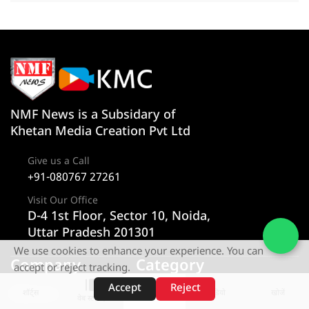
NMF News is a Subsidary of
Khetan Media Creation Pvt Ltd
Give us a Call
+91-080767 27261
Visit Our Office
D-4 1st Floor, Sector 10, Noida,
Uttar Pradesh 201301
We use cookies to enhance your experience. You can
Company
Category
accept or reject tracking.
Accept
Reject
About us
न्यूज
शॉर्ट्स
होम
वीडियो
खोजें
वेब स्टोरीज़